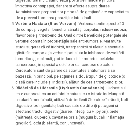
digestia. Mai mult, stimulează pofta de mâncare și luptă
împotriva constipației, dar are și efecte asupra diareei.
Administrarea preparatelor pe bază de gențiană are capacitatea
de a preveni formarea paraziților intestinali.
Verbina Hastata (Blue Vervain):
Verbena conține peste 20
de compuși vegetali benefici sănătății corpului, inclusiv iridoizi,
flavonoide și triterpenoide. Unul dintre beneficiile potențiale ale
verbinei constă în proprietățile sale anti-tumorale. Mai multe
studii sugerează că iridoizii, triterpenoizii și uleiurile esențiale
găsite în compoziția verbinei pot ajuta la inhibarea dezvoltării
tumorilor și, mai mult, pot induce chiar moartea celulelor
canceroase, în special a celulelor canceroase de colon.
Cercetătorii sunt de părere că activitatea antitumorală se
bazează, în principal, pe acțiunea a două tipuri de glicozide (o
clasă care include și iridoizii), alături de cea a triterpenoizilor.
Rădăcină de Hidrastis (Hydrastis Canadensis):
Hidrastisul
este cunoscut ca un antibiotic natural cu o istorie îndelungată
ca plantă medicinală, utilizată de indienii Cherokee în răceli, boli
digestive, boli genitale, boli cauzate de diferiți patogeni și
afectând tractul digestiv (diaree, infecții cu H. pylori), piele
(mătreață, ciuperci), cavitatea orală (mugurii bucali, inflamația
gingiilor), ochi (blefarită, conjunctivită).