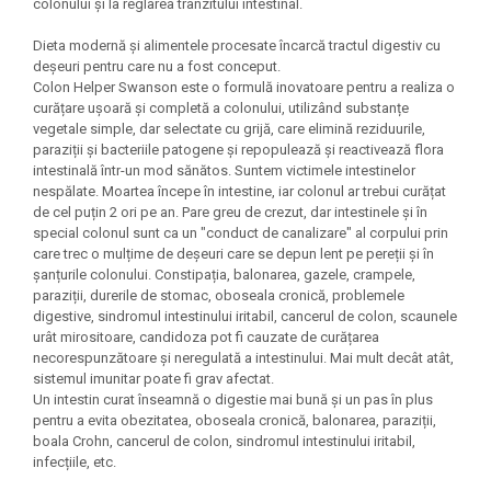
colonului și la reglarea tranzitului intestinal.
Under Armour
Universal
Dieta modernă și alimentele procesate încarcă tractul digestiv cu
deșeuri pentru care nu a fost conceput.
Vitargo
Colon Helper Swanson este o formulă inovatoare pentru a realiza o
Weider
curățare ușoară și completă a colonului, utilizând substanțe
Zenana
vegetale simple, dar selectate cu grijă, care elimină reziduurile,
paraziții și bacteriile patogene și repopulează și reactivează flora
intestinală într-un mod sănătos. Suntem victimele intestinelor
nespălate. Moartea începe în intestine, iar colonul ar trebui curățat
de cel puțin 2 ori pe an. Pare greu de crezut, dar intestinele și în
special colonul sunt ca un "conduct de canalizare" al corpului prin
care trec o mulțime de deșeuri care se depun lent pe pereții și în
șanțurile colonului. Constipația, balonarea, gazele, crampele,
paraziții, durerile de stomac, oboseala cronică, problemele
digestive, sindromul intestinului iritabil, cancerul de colon, scaunele
urât mirositoare, candidoza pot fi cauzate de curățarea
necorespunzătoare și neregulată a intestinului. Mai mult decât atât,
sistemul imunitar poate fi grav afectat.
Un intestin curat înseamnă o digestie mai bună și un pas în plus
pentru a evita obezitatea, oboseala cronică, balonarea, paraziții,
boala Crohn, cancerul de colon, sindromul intestinului iritabil,
infecțiile, etc.