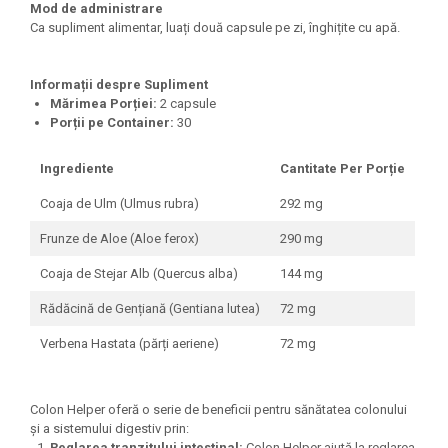
Mod de administrare
Ca supliment alimentar, luați două capsule pe zi, înghițite cu apă.
Informații despre Supliment
Mărimea Porției:
2 capsule
Porții pe Container:
30
Ingrediente
Cantitate Per Porție
Coaja de Ulm (Ulmus rubra)
292 mg
Frunze de Aloe (Aloe ferox)
290 mg
Coaja de Stejar Alb (Quercus alba)
144 mg
Rădăcină de Gențiană (Gentiana lutea)
72 mg
Verbena Hastata (părți aeriene)
72 mg
Colon Helper oferă o serie de beneficii pentru sănătatea colonului
și a sistemului digestiv prin:
Reglarea tranzitului intestinal:
Colon Helper ajută la reglarea