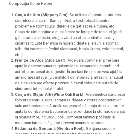
Compoziția Colon Helper
Coaja de Ulm (Slippery Elm):
Se utilizează pentru a vindeca
răni, ulcere, arsuri, inflamații. Oral, a fost folosită pentru
problemele stomacului, durerile de gât, răceala, tusea, etc.
Coaja de ulm conține o mușilă care se lipește de țesuturi (gură,
gât, stomac, intestin, etc.), având un efect antiinflamator și
cicatrizant. Este benefică în hiperaciditate și arsuri la stomac,
tulburări intestinale (colită ulceroasă, boala Crohn, colon iritabil,
etc.).
Frunze de Aloe (Aloe Leaf):
Aloe vera conține enzime care
ajută la descompunerea grăsimilor și zaharurilor, contribuind
astfel la procesul de digestie. În același timp, aloe vera ajută la
ameliorarea iritației (ulcerațiilor) din stomac și intestin, iar sucul
de aloe vera are efecte pozitive în cazul celor care suferă de
sindromul intestinului iritabil.
Coaja de Stejar Alb (White Oak Bark):
Are beneficii când este
folosită pentru a ajuta la tratarea diareei datorită proprietăților
sale antibacteriene. Studiile sugerează că coaja de stejar poate
ajuta la combaterea bacteriilor care pot duce la stomac deranjat
și scaune moi, inclusiv E.coli. Compușii taninici pot întări și
mucoasa intestinală și pot preveni scaunele apoase.
Rădăcină de Gențiană (Gentian Root):
Gențiana susține