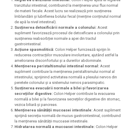
tranzitului intestinal, contribuind la menținerea unui flux normal
de materii fecale. Acest lucru se realizează prin susținerea
îmblandării și lubrifierea bolului fecal (menține conținutul normal
de apă la nivel intestinal).
Susținerea detoxificării normale a colonului:
Acest
supliment favorizează procesul de detoxificare a colonului prin
susținerea reabsorbției normale a apei din tractul
gastrointestinal.
Acțiune spasmolitică:
Colon Helper furnizează sprijin în
reducerea contracțiilor musculare involuntare, ajutând astfel la
ameliorarea disconfortului și a durerilor abdominale.
Menținerea peristaltismului intestinal normal:
Acest
supliment contribuie la menținerea peristaltismului normal al
intestinului, sprijinind activitatea normală a plexului nervos din
peretele colonului și a sistemului nervos parasimpatic.
Susținerea evacuării normale a bilei și favorizarea
secrețiilor digestive:
Colon Helper contribuie la evacuarea
normală a bilei și la favorizarea secrețiilor digestive din stomac,
vezica biliară și pancreas.
Menținerea sănătății mucoasei intestinale:
Acest supliment
sprijină secreția normală de mucus gastrointestinal, contribuind
la menținerea sănătății mucoasei intestinale.
Hidratarea normală a mucoasei intestinale:
Colon Helper