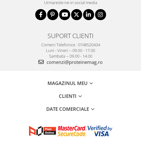
Urmareste-ne in social media
SUPORT CLIENTI
Comeni Telefonice : 0748520434
Luni - Vineri -- 09.00 - 17.00
Sambata -- 09.00 - 14.00
comenzi@proteinemag.ro
MAGAZINUL MEU
CLIENTI
DATE COMERCIALE