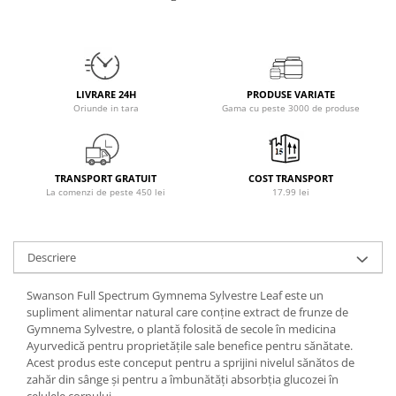
Osavi
PerfectShaker
PeScience
Power System
LIVRARE 24H
PRODUSE VARIATE
Pro Supps
Oriunde in tara
Gama cu peste 3000 de produse
Pro Tan
Puritan`s Pride
Raw Nutrition
TRANSPORT GRATUIT
COST TRANSPORT
La comenzi de peste 450 lei
17.99 lei
REDCON1
Revoflex
Rich Piana 5% Nutrition
Descriere
RIPT
Scitec
Swanson Full Spectrum Gymnema Sylvestre Leaf este un
supliment alimentar natural care conține extract de frunze de
Scivation
Gymnema Sylvestre, o plantă folosită de secole în medicina
Skill Nutrition
Ayurvedică pentru proprietățile sale benefice pentru sănătate.
Smart Shake
Acest produs este conceput pentru a sprijini nivelul sănătos de
zahăr din sânge și pentru a îmbunătăți absorbția glucozei în
Swanson
celulele corpului.