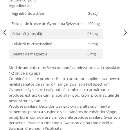
Under Armour
Ingrediente:
Universal
Ingrediente active
Dozaj
Vitargo
Extract de frunze de Gymnema Sylvestre
400 mg
Weider
Zenana
Gelatină (capsulă)
96 mg
Celuloză microcristalină
56 mg
Stearat de magneziu
8 mg
Mod de administrare: Se recomandă administrarea a 1 capsulă de
1-2 ori pe zi cu apă.
Combinări cu alte produse: Pentru un suport suplimentar pentru
nivelul sănătos de zahăr din sânge, Swanson Full Spectrum
Gymnema Sylvestre Leaf poate fi combinat cu următoarele
produse: extract de canna, acid alfa-lipoic, crom picolinat, ulei de
pește și multivitamine.
Produse similare: Dacă doriți să explorați și alte suplimente
alimentare pentru a susține nivelul sănătos de zahăr din sânge,
puteți lua în considerare următoarele produse similare: Swanson
Berberine, Swanson Cinnamon, Swanson Alpha Lipoic Acid și
Swanson Chromium Picolinate.