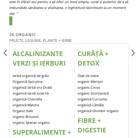
este în sfârșit aici pentru a vă oferi un mod simplu, curat și puternic de a vă
îmbunătăți sănătatea și vitalitatea, o înghițitură răcoritoare la un moment
dat. ”
26 ORGANIC
FRUCTE, LEGUME, PLANTE + IERBE
ALCALINIZANTE
CURĂȚĂ +
VERZI ȘI IERBURI
DETOX
Iarbă organică de grâu
Oțet de mere
Organică Spirulina
organic Merișor
organică Iarbă orz Orală
organic Cocos
organică Iarnă lucernă
organic Scorțișoară
organică Chlorella
organică Curcuma
organică Matcha
organică Lămâie
Organic Kale
organică Ghimbir organic
organic Broccoli
FIBRE +
organic Spanac organic
DIGESTIE
SUPERALIMENTE +