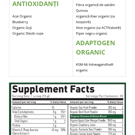
ANTIOXIDANȚI
Fibra organică de salcâm
Quinoa
Acai Organic
organică Kiwi organic (ca
Blueberry
Actazin®)
Organic Goji
Aloe organic (ca ACTIValoe®)
Organic Sfeclă roșie
Piper negru organic
ADAPTOGEN
ORGANIC
KSM-66 Ashwagandha®
organic