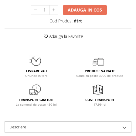
Osavi
ADAUGA IN COS
PerfectShaker
Cod Produs:
dtrt
PeScience
Power System
Adauga la Favorite
Pro Supps
Pro Tan
Puritan`s Pride
Raw Nutrition
REDCON1
LIVRARE 24H
PRODUSE VARIATE
Oriunde in tara
Gama cu peste 3000 de produse
Revoflex
Rich Piana 5% Nutrition
RIPT
Scitec
TRANSPORT GRATUIT
COST TRANSPORT
La comenzi de peste 450 lei
17.99 lei
Scivation
Skill Nutrition
Smart Shake
Descriere
Swanson