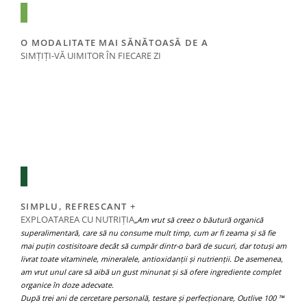
Under Armour
Universal
Vitargo
O MODALITATE MAI SĂNĂTOASĂ DE A
SIMȚIȚI-VĂ UIMITOR ÎN FIECARE ZI
De ce să alegeți între gust și calitate
Weider
pentru pudra dvs. de verdeață atunci când le puteți avea pe amândouă și
Zenana
vă puteți simți uimitor în fiecare zi?
Outlive 100 ™ este un supliment
premium pentru superalimente și verde, care are un gust excelent și vă
poate ajuta să vă hrăniți sănătatea, sănătatea și performanța.
Încărcat cu 26 de fructe, legume, plante și ierburi organice, fiecare
înghițitură delicioasă te lovește cu o lovitură puternică de vitamine,
minerale și antioxidanți pentru a contribui la creșterea vitalității, la
întărirea sistemului imunitar și la restabilirea echilibrului nutriției zilnice.
SIMPLU, REFRESCANT +
EXPLOATAREA CU NUTRIȚIA
„Am vrut să creez o băutură organică
superalimentară, care să nu consume mult timp, cum ar fi zeama și să fie
mai puțin costisitoare decât să cumpăr dintr-o bară de sucuri, dar totuși am
livrat toate vitaminele, mineralele, antioxidanții și nutrienții.
De asemenea,
am vrut unul care să aibă un gust minunat și să ofere ingrediente complet
organice în doze adecvate.
După trei ani de cercetare personală, testare și perfecționare, Outlive 100 ™