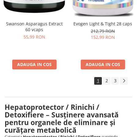
Swanson Asparagus Extract
Evogen Light & Tight 28 caps
60 vcaps
212,79 RON
55,99 RON
152,99 RON
ADAUGA IN COS
ADAUGA IN COS
1
2
3
Hepatoprotector / Rinichi /
Detoxifiere – Susținere avansată
pentru organele de eliminare și
curățare metabolică
Categoria
Hepatoprotector / Rinichi / Detoxifiere
cuprinde