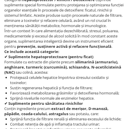
suplimente special formulate pentru protejarea și optimizarea funcției
organelor esențiale în procesele de detoxifiere: ficatul, rinichii și
sistemul limfatic. Aceste produse susțin procesele naturale de filtrare,
eliminare a toxinelor și refacere celulară, având un rol crucial în
menținerea sănătății metabolice, hormonale și imunologice.
Într-un context în care alimentația dezechilibrată, stresul, poluarea,
medicamentele și excesul de alcool solicită în mod constant aceste
organe, suplimentarea inteligentă devine un instrument eficient
pentru
prevenție, susținere activă și refacere funcțională
.
Ce include această categorie:
✔ Suplimente hepatoprotectoare (pentru ficat)
Formulate cu extracte din plante precum
silimarină (armurariu),
anghinare, turmeric (curcumină), schisandra, N-acetilcisteină
(NAC)
sau colină, acestea:
Protejează celulele hepatice împotriva stresului oxidativ și
toxinelor;
Susțin regenerarea hepatică și funcția de filtrare;
Favorizează metabolizarea grăsimilor și detoxifierea hormonală;
Sprijină nivelurile normale ale enzimelor hepatice.
✔ Suplimente pentru sănătatea rinichilor
Conțin ingrediente precum
extract de merișor, D-manoză,
păpădie, coada-calului, astragalus
sau potasiu, care:
Sprijină funcția de filtrare renală și eliminarea excesului de lichide;
Combat retenția de apă și inflamația tractului urinar;