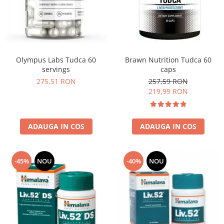
Insulated
Vitamine bărbați / femei
JNX Sports
Îngrijire personală
Kaged
Kevin Levrone
Olympus Labs Tudca 60
Brawn Nutrition Tudca 60
MEX
servings
caps
Muscle Meds
275,51 RON
257,59 RON
Muscle Pharm
219,99 RON
Muscletech
Mutant
ADAUGA IN COS
ADAUGA IN COS
Naughty Boy
Neocell
Nordic Naturals
-45%
NOU
-40%
NOU
NOW Foods
Nutrend
Nutrex
Olimp Sport Nutrition
Optimum Nutrition