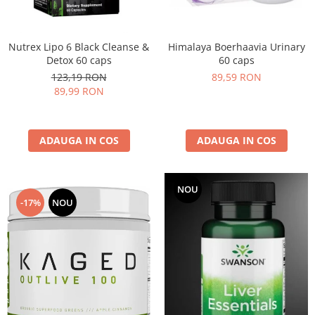
Under Armour
Universal
Vitargo
Himalaya Boerhaavia Urinary
Nutrex Lipo 6 Black Cleanse &
60 caps
Detox 60 caps
Weider
89,59 RON
123,19 RON
Zenana
89,99 RON
ADAUGA IN COS
ADAUGA IN COS
NOU
-17%
NOU