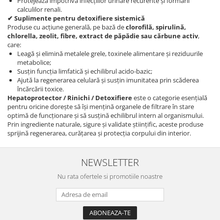
Protejează împotriva infecțiilor urinare recurente și formării
calculilor renali.
✔ Suplimente pentru detoxifiere sistemică
Produse cu acțiune generală, pe bază de
clorofilă, spirulină,
chlorella, zeolit, fibre, extract de păpădie sau cărbune activ
,
care:
Leagă și elimină metalele grele, toxinele alimentare și reziduurile
metabolice;
Susțin funcția limfatică și echilibrul acido-bazic;
Ajută la regenerarea celulară și susțin imunitatea prin scăderea
încărcării toxice.
Hepatoprotector / Rinichi / Detoxifiere
este o categorie esențială
pentru oricine dorește să își mențină organele de filtrare în stare
optimă de funcționare și să susțină echilibrul intern al organismului.
Prin ingrediente naturale, sigure și validate științific, aceste produse
sprijină regenerarea, curățarea și protecția corpului din interior.
NEWSLETTER
Nu rata ofertele si promotiile noastre