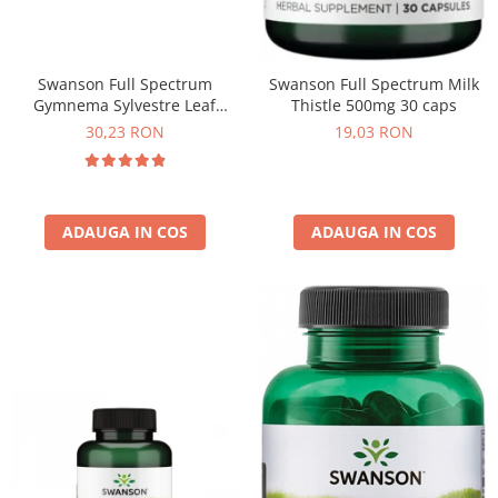
Swanson Full Spectrum
Swanson Full Spectrum Milk
Gymnema Sylvestre Leaf
Thistle 500mg 30 caps
400mg 100 caps
30,23 RON
19,03 RON
ADAUGA IN COS
ADAUGA IN COS