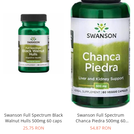
Swanson Full Spectrum Black
Swanson Full Spectrum
Walnut Hulls 500mg 60 caps
Chanca Piedra 500mg 60
vcaps
25,75 RON
54,87 RON