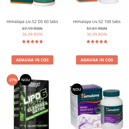
Osavi
PerfectShaker
PeScience
Himalaya Liv.52 DS 60 tabs
Himalaya Liv.52 100 tabs
Power System
67,19 RON
51,51 RON
36,99 RON
30,99 RON
Pro Supps
Pro Tan
Puritan`s Pride
Raw Nutrition
ADAUGA IN COS
ADAUGA IN COS
REDCON1
Revoflex
-27%
NOU
Rich Piana 5% Nutrition
RIPT
NOU
Scitec
Scivation
Skill Nutrition
Smart Shake
Swanson