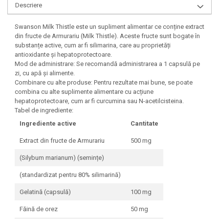
Descriere
Under Armour
Universal
Swanson Milk Thistle este un supliment alimentar ce conține extract
Vitargo
din fructe de Armurariu (Milk Thistle). Aceste fructe sunt bogate în
Weider
substanțe active, cum ar fi silimarina, care au proprietăți
antioxidante și hepatoprotectoare.
Zenana
Mod de administrare: Se recomandă administrarea a 1 capsulă pe
zi, cu apă și alimente.
Combinare cu alte produse: Pentru rezultate mai bune, se poate
combina cu alte suplimente alimentare cu acțiune
hepatoprotectoare, cum ar fi curcumina sau N-acetilcisteina.
Tabel de ingrediente:
Ingrediente active
Cantitate
Extract din fructe de Armurariu
500 mg
(Silybum marianum) (semințe)
(standardizat pentru 80% silimarină)
Gelatină (capsulă)
100 mg
Făină de orez
50 mg