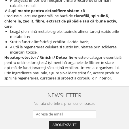
Protejează împotriva infecțiilor urinare recurente și formării
calculilor renali.
✔ Suplimente pentru detoxifiere sistemică
Produse cu acțiune generală, pe bază de
clorofilă, spirulină,
chlorella, zeolit, fibre, extract de păpădie sau cărbune activ
,
care:
Leagă și elimină metalele grele, toxinele alimentare și reziduurile
metabolice;
Susțin funcția limfatică și echilibrul acido-bazic;
Ajută la regenerarea celulară și susțin imunitatea prin scăderea
încărcării toxice.
Hepatoprotector / Rinichi / Detoxifiere
este o categorie esențială
pentru oricine dorește să își mențină organele de filtrare în stare
optimă de funcționare și să susțină echilibrul intern al organismului.
Prin ingrediente naturale, sigure și validate științific, aceste produse
sprijină regenerarea, curățarea și protecția corpului din interior.
NEWSLETTER
Nu rata ofertele si promotiile noastre