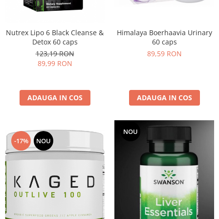
Under Armour
Universal
Vitargo
Himalaya Boerhaavia Urinary
Nutrex Lipo 6 Black Cleanse &
60 caps
Detox 60 caps
Weider
89,59 RON
123,19 RON
Zenana
89,99 RON
ADAUGA IN COS
ADAUGA IN COS
NOU
-17%
NOU