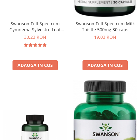
Swanson Full Spectrum
Swanson Full Spectrum Milk
Gymnema Sylvestre Leaf
Thistle 500mg 30 caps
400mg 100 caps
30,23 RON
19,03 RON
ADAUGA IN COS
ADAUGA IN COS