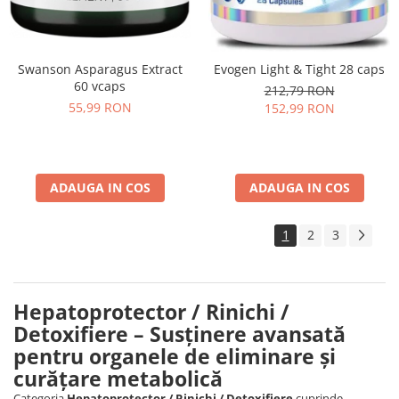
Swanson Asparagus Extract
Evogen Light & Tight 28 caps
60 vcaps
212,79 RON
55,99 RON
152,99 RON
ADAUGA IN COS
ADAUGA IN COS
1
2
3
Hepatoprotector / Rinichi /
Detoxifiere – Susținere avansată
pentru organele de eliminare și
curățare metabolică
Categoria
Hepatoprotector / Rinichi / Detoxifiere
cuprinde