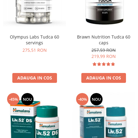
Insulated
Vitamine bărbați / femei
JNX Sports
Îngrijire personală
Kaged
Kevin Levrone
Olympus Labs Tudca 60
Brawn Nutrition Tudca 60
MEX
servings
caps
Muscle Meds
275,51 RON
257,59 RON
Muscle Pharm
219,99 RON
Muscletech
Mutant
ADAUGA IN COS
ADAUGA IN COS
Naughty Boy
Neocell
Nordic Naturals
-45%
NOU
-40%
NOU
NOW Foods
Nutrend
Nutrex
Olimp Sport Nutrition
Optimum Nutrition