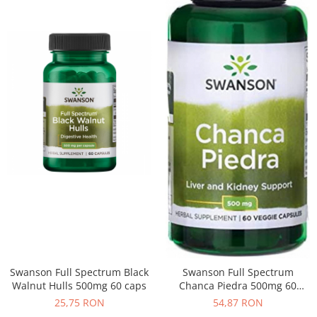
Swanson Full Spectrum Black
Swanson Full Spectrum
Walnut Hulls 500mg 60 caps
Chanca Piedra 500mg 60
vcaps
25,75 RON
54,87 RON