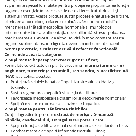
suplimente special formulate pentru protejarea și optimizarea funcției
organelor esențiale în procesele de detoxifiere: ficatul, rinichii și
sistemul limfatic. Aceste produse susțin procesele naturale de filtrare,
eliminare a toxinelor și refacere celulară, având un rol crucial în
menținerea sănătății metabolice, hormonale și imunologice.
Într-un context în care alimentația dezechilibrată, stresul, poluarea,
medicamentele și excesul de alcool solicită în mod constant aceste
organe, suplimentarea inteligentă devine un instrument eficient
pentru
prevenție, susținere activă și refacere funcțională
.
Ce include această categorie:
✔ Suplimente hepatoprotectoare (pentru ficat)
Formulate cu extracte din plante precum
silimarină (armurariu),
anghinare, turmeric (curcumină), schisandra, N-acetilcisteină
(NAC)
sau colină, acestea:
Protejează celulele hepatice împotriva stresului oxidativ și
toxinelor;
Susțin regenerarea hepatică și funcția de filtrare;
Favorizează metabolizarea grăsimilor și detoxifierea hormonală;
Sprijină nivelurile normale ale enzimelor hepatice.
✔ Suplimente pentru sănătatea rinichilor
Conțin ingrediente precum
extract de merișor, D-manoză,
păpădie, coada-calului, astragalus
sau potasiu, care:
Sprijină funcția de filtrare renală și eliminarea excesului de lichide;
Combat retenția de apă și inflamația tractului urinar;