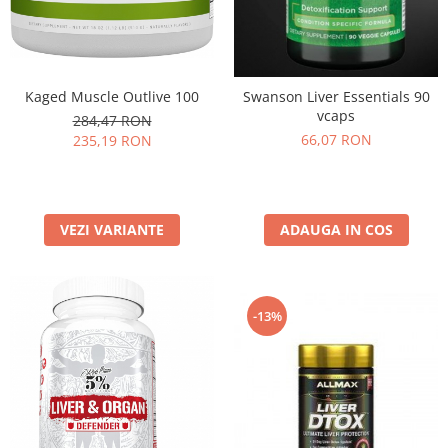
Kaged Muscle Outlive 100
Swanson Liver Essentials 90
vcaps
284,47 RON
66,07 RON
235,19 RON
VEZI VARIANTE
ADAUGA IN COS
-13%