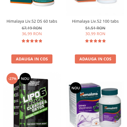
Osavi
PerfectShaker
PeScience
Himalaya Liv.52 DS 60 tabs
Himalaya Liv.52 100 tabs
Power System
67,19 RON
51,51 RON
36,99 RON
30,99 RON
Pro Supps
Pro Tan
Puritan`s Pride
Raw Nutrition
ADAUGA IN COS
ADAUGA IN COS
REDCON1
Revoflex
-27%
NOU
Rich Piana 5% Nutrition
RIPT
NOU
Scitec
Scivation
Skill Nutrition
Smart Shake
Swanson