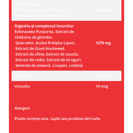
Flex Complex
MSM (Metil-Sulfonil-Metan),
1550 mg
Bromelaina și Acid Hialuronic
Digestia și complexul imunitar
Echinaceea Purpurea, Extract de
rădăcina de ghimbir,
Quercetin, Acidul R-Alpha Lipoic,
1275 mg
Extract de Giant Knotweed,
Extract de afine, Extract de coacăz,
Extract de rodie, Extract de struguri,
Semințe de zmeură, Licopen, Luteină
Bor Citrat
500 mcg
Vanadiu
10 mcg
Alergeni
Poate conține soia, lapte sau produse derivate.