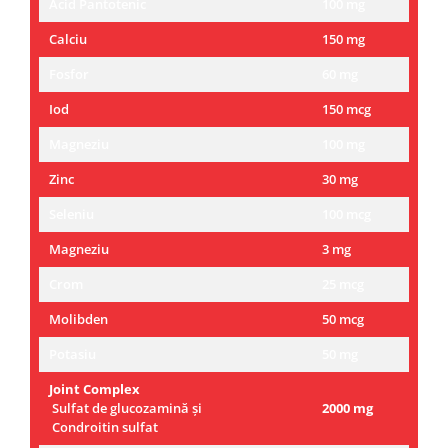
Acid Pantotenic
100 mg
Calciu
150 mg
Fosfor
60 mg
Iod
150 mcg
Magneziu
100 mg
Zinc
30 mg
Seleniu
100 mcg
Magneziu
3 mg
Crom
25 mcg
Molibden
50 mcg
Potasiu
50 mg
Joint Complex
Sulfat de glucozamină și
2000 mg
Condroitin sulfat