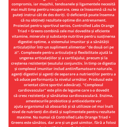
Under Armour
compromis, iar mușchii, tendoanele și ligamentele necesită
mai mult timp pentru recuperare, ceea ce înseamnă că nu le
Universal
puteți instrui cât de des doriți. O deficiență poate însemna
Vitargo
că nu obțineți rezultate optime din antrenament.
Weider
Proiectat pentru sportivul serios, Controlled Labs Orange
Triad + Greens combină cele mai dovedite și eficiente
Zenana
vitamine, minerale și substanțe nutritive pentru susținerea
digestiei optime, a sistemului imunitar și a sănătății
articulațiilor într-un supliment alimentar "de două ori pe
zi". Complexele pentru articulație și flexibilitate ajută la
ungerea articulațiilor și a cartilajului, precum și la
creșterea rezistenței țesutului conjunctiv, în timp ce digestia
și complexul imunitar includ antiinflamatoare naturale,
agenți digestivi și agenți de separare a nutrienților pentru a
vă aduce performanța la nivelul următor. Produsul este
orientat către sportivi adevărați. "Complexul
cardiovascular" este plin de legume care s-a dovedit
că cresc rezistența și sănătatea cardiovasculară. Enzima,
amestecurile probiotice și antioxidante vor
ajuta organismul să absoarbă și să utilizeze cel mai înalt
nivel de nutrienți din dietă și suplimentele pentru rezultate
maxime. Nu numai că Controlled Labs Orange Triad +
Greens este sănătos, dar are și un gust uimitor, fără a folosi