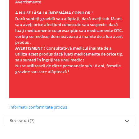
Avertismente
A NU SE LĂSA LA ÎNDEMÂNA COPIILOR !
Dacă sunteţi gravidă sau alăptaţi, dacă aveţi sub 18 ani,
sau aveţi orice afecţiuni cunoscute sau suspecte, dacă
luaţi medicamente cu prescripţie sau medicamente OTC,
vorbiţi cu medicul dumneavoastră înainte de a lua acest
produs .
AVERTISMENT !
Consultaţi-vă medicul înainte de a
utiliza acest produs dacă luaţi medicamente de orice tip,
sau sunteţi în îngrijirea unui medic !
Nu se utilizează de către persoanele sub 18 ani, femeile
gravide sau care alăptează !
Informatii conformitate produs
Review-uri
(7)