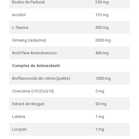
Boabe de Paducel
250 mg
Inozitol
125 mg
L-Taurina
500 mg
Ginseng (radacina)
2000 mg
Acid Para-Aminobenzoic
400 mg
Complex de Antioxidanti
Bioflavonoide din citrice (pielita)
1000 mg
Coenzima Q10 (CoQ10)
5 mg
Extract de struguri
50 mg
Luteina
1 mg
Licopen
1 mg