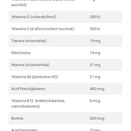
ascorbil)
Vitamina D (colecalciferol)
200 IU
Vitamina E (d-alfa tocoferol succinat)
300 IU
Tiamina (mononitrat)
19 mg
Riblofavina
19 mg
Niacina (nicotinamida)
31 mg
Vitamina B6 (piridoxina HCI)
21 mg
Acid Pteroilglutamic
400 mcg
Vitamina B12 (metilcobalamina,
6 mcg
ciancobalamina)
Biotina
300 mcg
Acid Pantotenic
75 mg