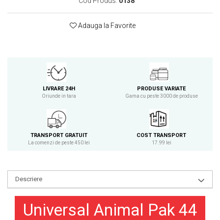
Cod Produs:
0138
Osavi
PerfectShaker
Adauga la Favorite
PeScience
Power System
Pro Supps
Pro Tan
Puritan`s Pride
LIVRARE 24H
PRODUSE VARIATE
Oriunde in tara
Gama cu peste 3000 de produse
Raw Nutrition
REDCON1
Revoflex
TRANSPORT GRATUIT
COST TRANSPORT
Rich Piana 5% Nutrition
La comenzi de peste 450 lei
17.99 lei
RIPT
Scitec
Scivation
Descriere
Skill Nutrition
Smart Shake
Universal Animal Pak 44
Swanson