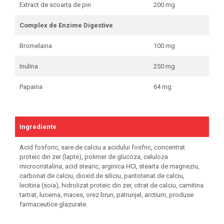
Extract de scoarta de pin
200 mg
Complex de Enzime Digestive
Bromelaina
100 mg
Inulina
250 mg
Papaina
64 mg
Ingrediente
Acid fosforic, sare de calciu a acidului fosfric, concentrat
proteic din zer (lapte), polimer de glucoza, celuloza
microcristalina, acid stearic, arginica HCI, stearta de magneziu,
carbonat de calciu, dioxid de siliciu, pantotenat de calciu,
lecitina (soia), hidrolizat proteic din zer, citrat de calciu, carnitina
tartrat, lucerna, maces, orez brun, patrunjel, arctium, produse
farmaceutice glazurate.