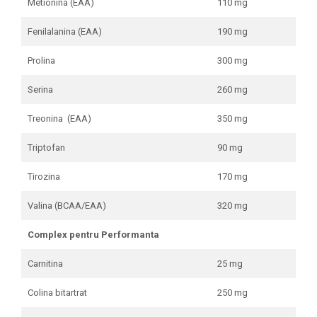
Metionina (EAA)
110 mg
Fenilalanina (EAA)
190 mg
Prolina
300 mg
Serina
260 mg
Treonina (EAA)
350 mg
Triptofan
90 mg
Tirozina
170 mg
Valina (BCAA/EAA)
320 mg
Complex pentru Performanta
Carnitina
25 mg
Colina bitartrat
250 mg