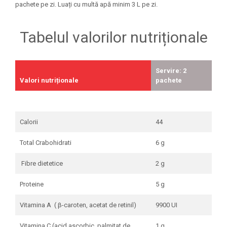
pachete pe zi. Luați cu multă apă minim 3 L pe zi.
Tabelul valorilor nutriționale
Servire: 2
Valori nutriționale
pachete
Calorii
44
Total Crabohidrati
6 g
Fibre dietetice
2 g
Proteine
5 g
Vitamina A ( β-caroten, acetat de retinil)
9900 UI
Vitamina C (acid ascorbic, palmitat de
1 g