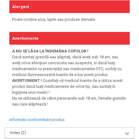
Alergeni
Poate conține soia, lapte sau produse derivate.
Avertismente
A NU SE LĂSA LA ÎNDEMÂNA COPIILOR !
Dacă sunteţi gravidă sau alăptaţi, dacă aveţi sub 18 ani, sau
aveţi orice afecţiuni cunoscute sau suspecte, si dacă luaţi
medicamente cu prescripţie sau medicamente OTC, vorbiţi cu
medicul dumneavoastră înainte de a lua acest produs .
AVERTISMENT !
Cusultaţi-vă medicul înainte de a utiliza acest
produs dacă luaţi medicamente de orice tip, sau sunteţi în
îngrijirea unui medic !
Nu se utilizează de către persoanele sub 18 ani, femeile gravide
sau care alăptează !
Informatii conformitate produs
Video
(2)