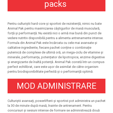
packs
Under Armour
Universal
Vitargo
Weider
Pentru culturiștii hard-core și sportivii de rezistență, nimic nu bate
Animal Pak pentru maximizarea câștigurilor de masă musculară,
Zenana
forță și performanță. Nu există nici o armă mai bună din punct de
vedere nutritiv disponibilă pentru a alimenta antrenamente intense.
Formula din Animal Pak este încărcata cu cele mai avansate și
calitative ingrediente, fiecare pachet conține o combinație
puternică de complexe de ultimă oră, un mega-ciclu de vitamine și
minerale, performanța, potențiator de lipotropice, enzime digestive
și energizante de înaltă potență. Animal Pak constă într-un compus
perfect echilibrat, care este ușor de asimilat de către organism
pentru biodisponibilitate perfectă și o performanță optimă.
MOD ADMINISTRARE
Culturiștii avansați, powerlifterii și sportivii pot administra un pachet
la 30 de minute după masă, înainte de antrenament. Pentru
concursuri și sesiuni intense de formare se administrează două