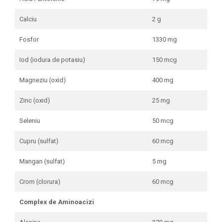
Calciu
2 g
Fosfor
1330 mg
Iod (iodura de potasiu)
150 mcg
Magneziu (oxid)
400 mg
Zinc (oxid)
25 mg
Seleniu
50 mcg
Cupru (sulfat)
60 mcg
Mangan (sulfat)
5 mg
Crom (clorura)
60 mcg
Complex de Aminoacizi