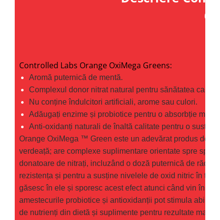
Under Armour
60
Universal
Vitargo
Weider
Zenana
Controlled Labs Orange OxiMega Greens:
Aromă puternică de mentă.
Complexul donor nitrat natural pentru sănătatea cardio
Nu conține îndulcitori artificiali, arome sau culori.
Adăugați enzime și probiotice pentru o absorbție maxim
Anti-oxidanți naturali de înaltă calitate pentru o susține
Orange OxiMega ™ Green este un adevărat produs de verd
verdeață; are complexe suplimentare orientate spre sporti
donatoare de nitrați, incluzând o doză puternică de rădăcin
rezistența și pentru a susține nivelele de oxid nitric în timp
găsesc în ele și sporesc acest efect atunci când vin în con
amestecurile probiotice și antioxidanții pot stimula abilitat
de nutrienți din dietă și suplimente pentru rezultate max