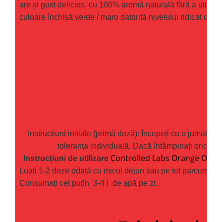
are și gust delicios, cu 100% aromă naturală fără a utiliza î
culoare închisă verde / maro datorită nivelului ridicat de r
Mod adminis
Instrucțiuni inițiale (primă doză): Începeți cu o jumăta
toleranța individuală. Dacă întâmpinați orice apa
Controlled Labs Orange Oxi
Instrucțiuni de utilizare
Luați 1-2 doze odată cu micul dejun sau pe tot parcursul z
Consumați cel puțîn 3-4 l de apă pe zi.