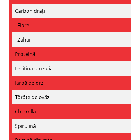
Carbohidrați
Fibre
Zahăr
Proteină
Lecitină din soia
Iarbă de orz
Tărâțe de ovăz
Chlorella
Spirulină