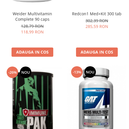
Redcon1 Med+Kit 300 tab
Weider Multivitamin
Complete 90 caps
302,39 RON
128,79 RON
285,59 RON
118,99 RON
ADAUGA IN COS
ADAUGA IN COS
-13%
NOU
-26%
NOU