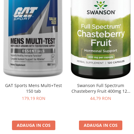
GAT Sports Mens Multi+Test
Swanson Full Spectrum
150 tab
Chasteberry Fruit 400mg 120
caps
179,19 RON
44,79 RON
ADAUGA IN COS
ADAUGA IN COS