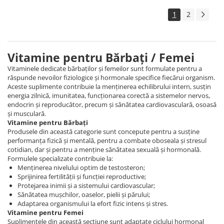
1
2
Vitamine pentru Bărbați / Femei
Vitaminele dedicate bărbaților și femeilor sunt formulate pentru a
răspunde nevoilor fiziologice și hormonale specifice fiecărui organism.
Aceste suplimente contribuie la menținerea echilibrului intern, susțin
energia zilnică, imunitatea, funcționarea corectă a sistemelor nervos,
endocrin și reproducător, precum și sănătatea cardiovasculară, osoasă
și musculară.
Vitamine pentru Bărbați
Produsele din această categorie sunt concepute pentru a susține
performanța fizică și mentală, pentru a combate oboseala și stresul
cotidian, dar și pentru a menține sănătatea sexuală și hormonală.
Formulele specializate contribuie la:
Menținerea nivelului optim de testosteron;
Sprijinirea fertilității și funcției reproductive;
Protejarea inimii și a sistemului cardiovascular;
Sănătatea mușchilor, oaselor, pielii și părului;
Adaptarea organismului la efort fizic intens și stres.
Vitamine pentru Femei
Suplimentele din această secțiune sunt adaptate ciclului hormonal