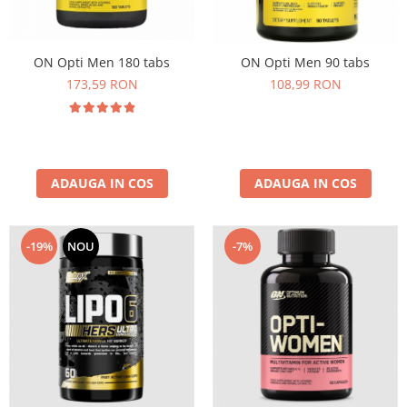
Osavi
PerfectShaker
ON Opti Men 180 tabs
ON Opti Men 90 tabs
PeScience
173,59 RON
108,99 RON
Power System
Pro Supps
Pro Tan
Puritan`s Pride
Raw Nutrition
ADAUGA IN COS
ADAUGA IN COS
REDCON1
Revoflex
-7%
-19%
NOU
Rich Piana 5% Nutrition
RIPT
Scitec
Scivation
Skill Nutrition
Smart Shake
Swanson