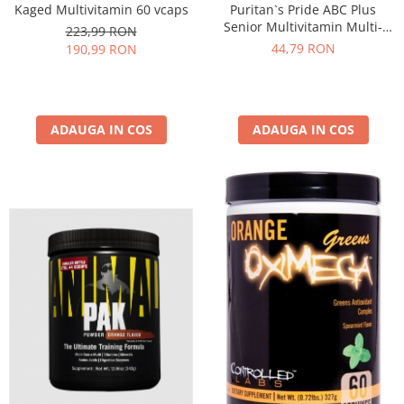
Puritan`s Pride ABC Plus
Kaged Multivitamin 60 vcaps
Senior Multivitamin Multi-
223,99 RON
mineral 60 coated caplets
44,79 RON
190,99 RON
ADAUGA IN COS
ADAUGA IN COS