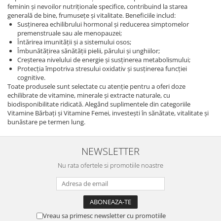
feminin și nevoilor nutriționale specifice, contribuind la starea
generală de bine, frumusețe și vitalitate. Beneficiile includ:
Susținerea echilibrului hormonal și reducerea simptomelor
premenstruale sau ale menopauzei;
Întărirea imunității și a sistemului osos;
Îmbunătățirea sănătății pielii, părului și unghiilor;
Creșterea nivelului de energie și susținerea metabolismului;
Protecția împotriva stresului oxidativ și susținerea funcției
cognitive.
Toate produsele sunt selectate cu atenție pentru a oferi doze
echilibrate de vitamine, minerale și extracte naturale, cu
biodisponibilitate ridicată. Alegând suplimentele din categoriile
Vitamine Bărbați și Vitamine Femei, investești în sănătate, vitalitate și
bunăstare pe termen lung.
NEWSLETTER
Nu rata ofertele si promotiile noastre
Vreau sa primesc newsletter cu promotiile