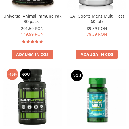
Universal Animal Immune Pak
GAT Sports Mens Multi+Test
30 packs
60 tab
201,59 RON
89,59 RON
149,99 RON
78,39 RON
ADAUGA IN COS
ADAUGA IN COS
-15%
NOU
NOU