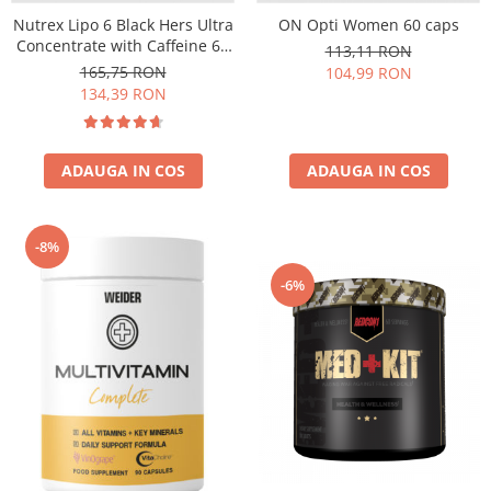
Under Armour
Nutrex Lipo 6 Black Hers Ultra
ON Opti Women 60 caps
Universal
Concentrate with Caffeine 60
113,11 RON
caps
Vitargo
165,75 RON
104,99 RON
134,39 RON
Weider
Zenana
ADAUGA IN COS
ADAUGA IN COS
-8%
-6%