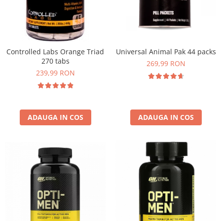
Insulated
Vitamine bărbați / femei
JNX Sports
Îngrijire personală
Kaged
Kevin Levrone
Controlled Labs Orange Triad
Universal Animal Pak 44 packs
270 tabs
MEX
269,99 RON
239,99 RON
Muscle Meds
Muscle Pharm
Muscletech
Mutant
ADAUGA IN COS
ADAUGA IN COS
Naughty Boy
Neocell
Nordic Naturals
NOW Foods
Nutrend
Nutrex
Olimp Sport Nutrition
Optimum Nutrition