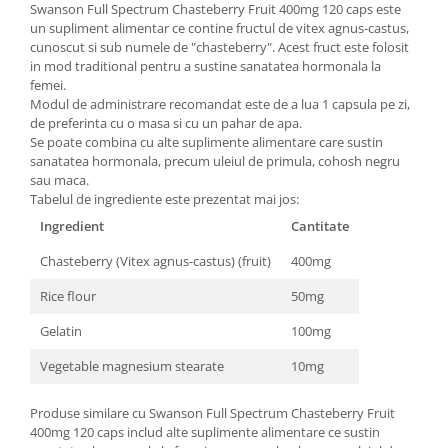
Swanson Full Spectrum Chasteberry Fruit 400mg 120 caps este
Under Armour
un supliment alimentar ce contine fructul de vitex agnus-castus,
Universal
cunoscut si sub numele de "chasteberry". Acest fruct este folosit
Vitargo
in mod traditional pentru a sustine sanatatea hormonala la
femei.
Weider
Modul de administrare recomandat este de a lua 1 capsula pe zi,
Zenana
de preferinta cu o masa si cu un pahar de apa.
Se poate combina cu alte suplimente alimentare care sustin
sanatatea hormonala, precum uleiul de primula, cohosh negru
sau maca.
Tabelul de ingrediente este prezentat mai jos:
Ingredient
Cantitate
Chasteberry (Vitex agnus-castus) (fruit)
400mg
Rice flour
50mg
Gelatin
100mg
Vegetable magnesium stearate
10mg
Produse similare cu Swanson Full Spectrum Chasteberry Fruit
400mg 120 caps includ alte suplimente alimentare ce sustin