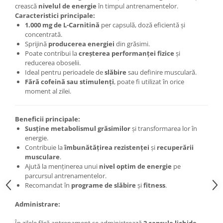
Under Armour
crească
nivelul de energie
în timpul antrenamentelor.
Caracteristici principale:
Universal
1.000 mg de L-Carnitină
per capsulă, doză eficientă și
Vitargo
concentrată.
Sprijină
producerea energiei
din grăsimi.
Weider
Poate contribui la
creșterea performanței fizice
și
Zenana
reducerea oboselii.
Ideal pentru perioadele de
slăbire
sau definire musculară.
Fără cofeină sau stimulenți
, poate fi utilizat în orice
moment al zilei.
Beneficii principale:
Susține metabolismul grăsimilor
și transformarea lor în
energie.
Contribuie la
îmbunătățirea rezistenței
și
recuperării
musculare
.
Ajută la menținerea unui
nivel optim de energie
pe
parcursul antrenamentelor.
Recomandat în
programe de slăbire
și
fitness
.
Administrare: