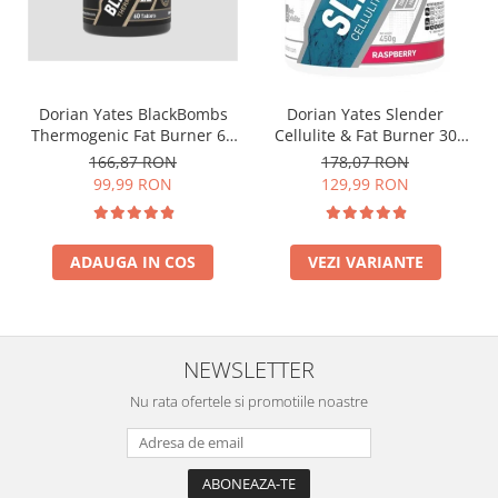
Dorian Yates BlackBombs
Dorian Yates Slender
Thermogenic Fat Burner 60
Cellulite & Fat Burner 30
tabs
serv
166,87 RON
178,07 RON
99,99 RON
129,99 RON
ADAUGA IN COS
VEZI VARIANTE
NEWSLETTER
Nu rata ofertele si promotiile noastre