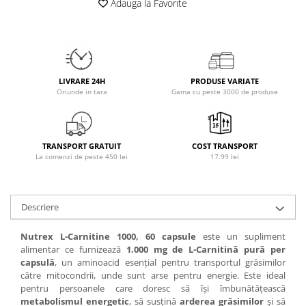
Adauga la Favorite
Osavi
PerfectShaker
PeScience
Power System
LIVRARE 24H
PRODUSE VARIATE
Pro Supps
Oriunde in tara
Gama cu peste 3000 de produse
Pro Tan
Puritan`s Pride
Raw Nutrition
TRANSPORT GRATUIT
COST TRANSPORT
REDCON1
La comenzi de peste 450 lei
17.99 lei
Revoflex
Rich Piana 5% Nutrition
RIPT
Descriere
Scitec
Nutrex L-Carnitine 1000, 60 capsule
este un supliment
Scivation
alimentar ce furnizează
1.000 mg de L-Carnitină pură per
Skill Nutrition
capsulă
, un aminoacid esențial pentru transportul grăsimilor
către mitocondrii, unde sunt arse pentru energie. Este ideal
Smart Shake
pentru persoanele care doresc să își îmbunătățească
Swanson
metabolismul energetic
, să susțină
arderea grăsimilor
și să