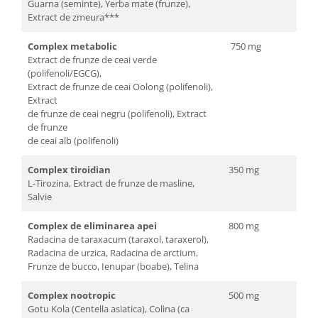
Guarna (seminte), Yerba mate (frunze),
Extract de zmeura***
Complex metabolic
750 mg
Extract de frunze de ceai verde
(polifenoli/EGCG),
Extract de frunze de ceai Oolong (polifenoli),
Extract
de frunze de ceai negru (polifenoli), Extract
de frunze
de ceai alb (polifenoli)
Complex tiroidian
350 mg
L-Tirozina, Extract de frunze de masline,
Salvie
Complex de eliminarea apei
800 mg
Radacina de taraxacum (taraxol, taraxerol),
Radacina de urzica, Radacina de arctium,
Frunze de bucco, Ienupar (boabe), Telina
Complex nootropic
500 mg
Gotu Kola (Centella asiatica), Colina (ca