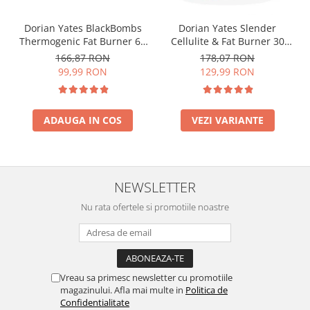
Dorian Yates BlackBombs
Dorian Yates Slender
Thermogenic Fat Burner 60
Cellulite & Fat Burner 30
tabs
serv
166,87 RON
178,07 RON
99,99 RON
129,99 RON
ADAUGA IN COS
VEZI VARIANTE
NEWSLETTER
Nu rata ofertele si promotiile noastre
Vreau sa primesc newsletter cu promotiile
magazinului. Afla mai multe in
Politica de
Confidentialitate