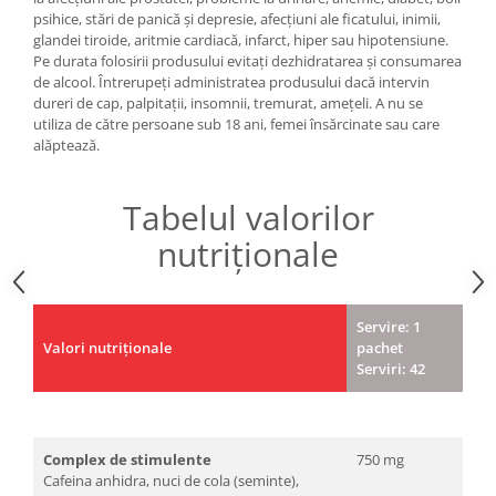
psihice, stări de panică și depresie, afecțiuni ale ficatului, inimii,
glandei tiroide, aritmie cardiacă, infarct, hiper sau hipotensiune.
Pe durata folosirii produsului evitați dezhidratarea și consumarea
de alcool. Întrerupeți administratea produsului dacă intervin
dureri de cap, palpitații, insomnii, tremurat, amețeli. A nu se
utiliza de către persoane sub 18 ani, femei însărcinate sau care
alăptează.
Tabelul valorilor
nutriționale
Servire: 1
Valori nutriționale
pachet
Serviri: 42
Complex de stimulente
750 mg
Cafeina anhidra, nuci de cola (seminte),