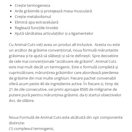
Under Armour
Crește termogeneza
Arde grăsimile și protejează masa musculară
Universal
Crește metabolismul
Vitargo
Elimină apa extracelulară
Weider
Reglează funcțiile tiroidei
Ajută sănătatea articulațiilor și a ligamentelor
Zenana
Cu Animal Cuts veți avea un produs all-inclusive. Acesta nu este
un arzător de grăsime convențional, noua formulă mărunțeste
grăsimea și te ajută să slăbeșți și să te definești. Spre deosebire
de cele mai convenționale “arzătoare de grăsimi”, Animal Cuts
este mai mult decât un termogenic. Este o formulă completă și
cuprinzătoare, mărunțirea grăsimilor care abordează pierderea
de grăsime din mai multe unghiuri. Fiecare pachet convenabil
oferă acum peste 40 de ingrediente active. În fiecare zi, timp de
21 de zile consecutive, vei primi aproape 8500 de miligrame de
putere pură pentru mărunțirea grăsimii, da-ți startul obiectivelor
dvs. de slăbire.
Noua Formulă de Animal Cuts este alcătuită din opt componente
distincte:
(1) complexul termogenic,