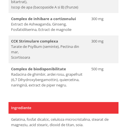
bitartrat),
Iscop de apa (bacopaside A si B) (frunze)
Complex de inhibare a cortizonului
300 mg
Extract de Ashwaganda, Ginseng,
Fosfatidilserina, Ectract de magnolie
CCK Strimulare complexa
300 mg
Tarate de Psyllium (seminte), Pectina din
mar,
Scortisoara
Complex de biodisponibilitate
500 mg
Radacina de ghimbir, ardei rosu, grapefruit
(6,7 Dihydroxybergamottin), quiercetina,
naringină, extract de piper negru.
Ingrediente
Gelatina, fosfat dicalcic, celuloza microcristalina, stearat de
magneziu, acid stearic, dioxid de titan, soia.