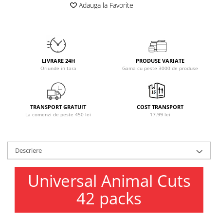
Adauga la Favorite
Osavi
PerfectShaker
PeScience
Power System
Pro Supps
LIVRARE 24H
PRODUSE VARIATE
Oriunde in tara
Gama cu peste 3000 de produse
Pro Tan
Puritan`s Pride
Raw Nutrition
TRANSPORT GRATUIT
COST TRANSPORT
REDCON1
La comenzi de peste 450 lei
17.99 lei
Revoflex
Rich Piana 5% Nutrition
RIPT
Descriere
Scitec
Scivation
Universal Animal Cuts
Skill Nutrition
42 packs
Smart Shake
Swanson