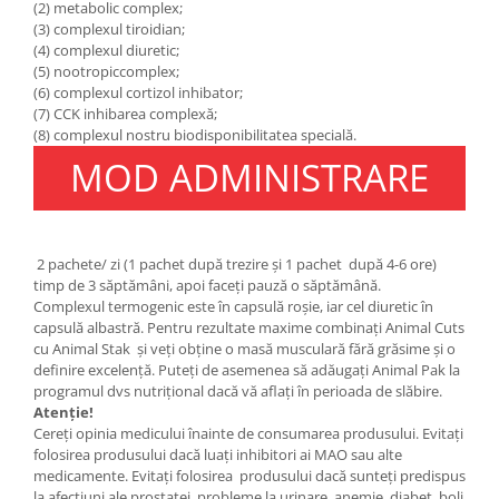
(2) metabolic complex;
(3) complexul tiroidian;
(4) complexul diuretic;
(5) nootropiccomplex;
(6) complexul cortizol inhibator;
(7) CCK inhibarea complexă;
(8) complexul nostru biodisponibilitatea specială.
MOD ADMINISTRARE
2 pachete/ zi (1 pachet după trezire și 1 pachet după 4-6 ore)
timp de 3 săptămâni, apoi faceţi pauză o săptămână.
Complexul termogenic este în capsulă roşie, iar cel diuretic în
capsulă albastră. Pentru rezultate maxime combinați Animal Cuts
cu Animal Stak și veți obține o masă musculară fără grăsime și o
definire excelență. Puteți de asemenea să adăugați Animal Pak la
programul dvs nutrițional dacă vă aflați în perioada de slăbire.
Atenție!
Cereți opinia medicului înainte de consumarea produsului. Evitați
folosirea produsului dacă luați inhibitori ai MAO sau alte
medicamente. Evitați folosirea produsului dacă sunteți predispus
la afecțiuni ale prostatei, probleme la urinare, anemie, diabet, boli