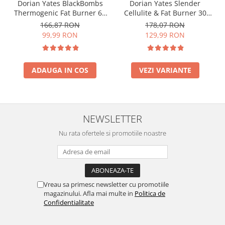
Dorian Yates BlackBombs
Dorian Yates Slender
Thermogenic Fat Burner 60
Cellulite & Fat Burner 30
tabs
serv
166,87 RON
178,07 RON
99,99 RON
129,99 RON
ADAUGA IN COS
VEZI VARIANTE
NEWSLETTER
Nu rata ofertele si promotiile noastre
Vreau sa primesc newsletter cu promotiile
magazinului. Afla mai multe in
Politica de
Confidentialitate