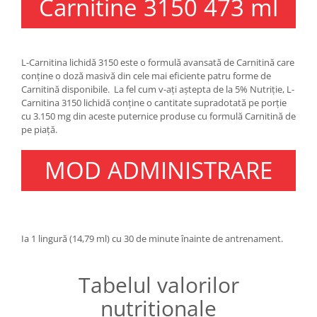
Carnitine 3150 473 ml
Under Armour
Universal
Vitargo
L-Carnitina lichidă 3150 este o formulă avansată de Carnitină care
Weider
conține o doză masivă din cele mai eficiente patru forme de
Zenana
Carnitină disponibile. La fel cum v-ați aștepta de la 5% Nutriție, L-
Carnitina 3150 lichidă conține o cantitate supradotată pe porție
cu 3.150 mg din aceste puternice produse cu formulă Carnitină de
pe piață.
MOD ADMINISTRARE
Ia 1 lingură (14,79 ml) cu 30 de minute înainte de antrenament.
Tabelul valorilor
nutriționale