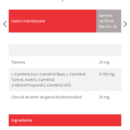
Servire:
Valori nutriționale
14.79 ml
Serviri: 32
Tiamina
25 mg
L-Carnitină (ca L-Carnitină Baza, L-Carnitină
3.150 mg
Tartrat, Acetil-L-Carnitină
și Glicină Propionil-L-Carnitină HCl)
Clorură de ester de gamă-butibrobinăină
25 mg
Ingrediente