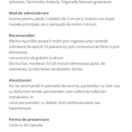
sylvestre, Terminalia chebula, Trigonella foenum-graeceum.
Mod de administrare
Numai pentru adulți 2 tablete de 2 ori pe zi, înainte sau după
mesele principale, pe o perioadă de minim 3-6 luni.
Recomandări
Efectul AyurSlim poate fi mărit prin ingestia unei cantități
suficiente de apă (8-10 pahare/zi), prin consumul de fibre și prin
eliminarea
consumului de grăsimi și alcool.
Efortul fizic moderat (10-20 minute dimineața) ajută, de
asemenea, la obținerea rezultatelor dorite.
Atenționări
Nu se recomandă în perioada de sarcină, pacienților cu icter sau
cu disfuncții renale, persoanelor care suferă de tulburări
metabolice, în
cazul persoanelor cu diabet, boli cardiovasculare sau
hipertensive.
Forma de prezentare
Cutie cu 60 capsule.