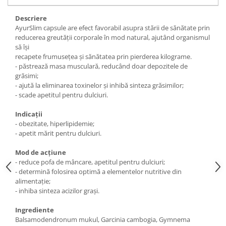
Under Armour
Descriere
Universal
AyurSlim capsule are efect favorabil asupra stării de sănătate prin
Vitargo
reducerea greutății corporale în mod natural, ajutând organismul
Weider
să își
recapete frumusețea și sănătatea prin pierderea kilograme.
Zenana
- păstrează masa musculară, reducând doar depozitele de
grăsimi;
- ajută la eliminarea toxinelor și inhibă sinteza grăsimilor;
- scade apetitul pentru dulciuri.
Indicații
- obezitate, hiperlipidemie;
- apetit mărit pentru dulciuri.
Mod de acțiune
- reduce pofa de mâncare, apetitul pentru dulciuri;
- determină folosirea optimă a elementelor nutritive din
alimentație;
- inhiba sinteza acizilor grași.
Ingrediente
Balsamodendronum mukul, Garcinia cambogia, Gymnema