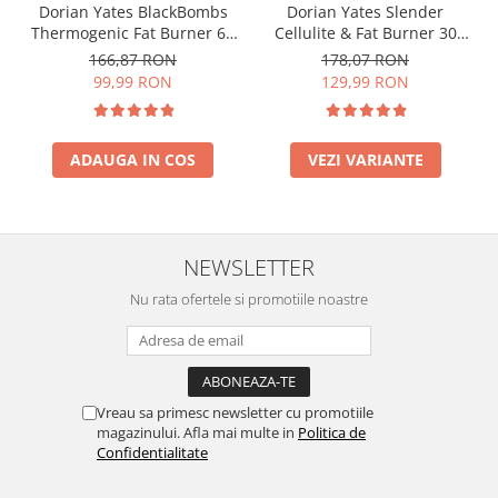
Dorian Yates BlackBombs
Dorian Yates Slender
Thermogenic Fat Burner 60
Cellulite & Fat Burner 30
tabs
serv
166,87 RON
178,07 RON
99,99 RON
129,99 RON
ADAUGA IN COS
VEZI VARIANTE
NEWSLETTER
Nu rata ofertele si promotiile noastre
Vreau sa primesc newsletter cu promotiile
magazinului. Afla mai multe in
Politica de
Confidentialitate