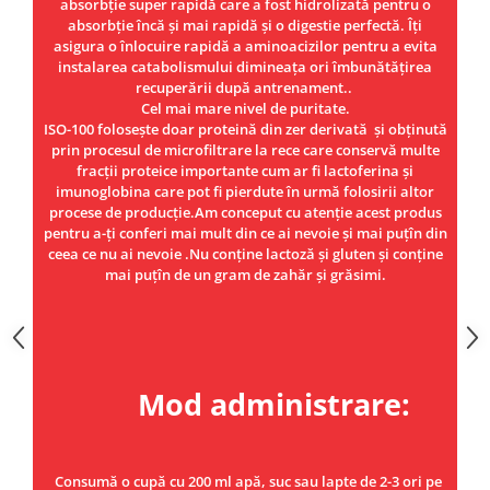
absorbție super rapidă care a fost hidrolizată pentru o
absorbție încă și mai rapidă și o digestie perfectă. Îți
asigura o înlocuire rapidă a aminoacizilor pentru a evita
instalarea catabolismului dimineața ori îmbunătățirea
recuperării după antrenament..
Cel mai mare nivel de puritate.
ISO-100 folosește doar proteină din zer derivată și obținută
prin procesul de microfiltrare la rece care conservă multe
fracții proteice importante cum ar fi lactoferina și
imunoglobina care pot fi pierdute în urmă folosirii altor
procese de producție.Am conceput cu atenție acest produs
pentru a-ți conferi mai mult din ce ai nevoie și mai puțîn din
ceea ce nu ai nevoie .Nu conține lactoză și gluten și conține
mai puțîn de un gram de zahăr și grăsimi.
Mod administrare:
Consumă o cupă cu 200 ml apă, suc sau lapte de 2-3 ori pe