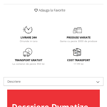
Osavi
Adauga la Favorite
PerfectShaker
PeScience
Power System
Pro Supps
Pro Tan
LIVRARE 24H
PRODUSE VARIATE
Puritan`s Pride
Oriunde in tara
Gama cu peste 3000 de produse
Raw Nutrition
REDCON1
Revoflex
TRANSPORT GRATUIT
COST TRANSPORT
La comenzi de peste 450 lei
17.99 lei
Rich Piana 5% Nutrition
RIPT
Scitec
Descriere
Scivation
Skill Nutrition
Smart Shake
Swanson
Descriere Dymatize