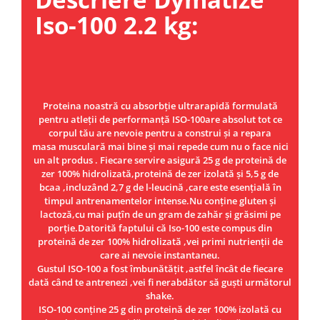
Under Armour
Iso-100 2.2 kg:
Universal
Vitargo
Weider
Zenana
Proteina noastră cu absorbție ultrarapidă formulată
pentru atleții de performanță ISO-100are absolut tot ce
corpul tău are nevoie pentru a construi și a repara
masa musculară mai bine și mai repede cum nu o face nici
un alt produs . Fiecare servire asigură 25 g de proteină de
zer 100% hidrolizată,proteină de zer izolată și 5,5 g de
bcaa ,incluzând 2,7 g de l-leucină ,care este esențială în
timpul antrenamentelor intense.Nu conține gluten și
lactoză,cu mai puțîn de un gram de zahăr și grăsimi pe
porție.Datorită faptului că Iso-100 este compus din
proteină de zer 100% hidrolizată ,vei primi nutrienții de
care ai nevoie instantaneu.
Gustul ISO-100 a fost îmbunătățit ,astfel încât de fiecare
dată când te antrenezi ,vei fi nerabdător să guști următorul
shake.
ISO-100 conține 25 g din proteină de zer 100% izolată cu