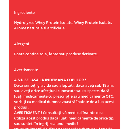
Ingrediente
Hydrolyzed Whey Protein Isolate, Whey Protein Isolate,
Arome naturale și artificiale
Alergeni
Poate conține soia, lapte sau produse derivate.
Avertismente
A NU SE LĂSA LA ÎNDEMÂNA COPIILOR !
Dacă sunteţi gravidă sau alăptaţi, dacă aveţi sub 18 ani,
sau aveţi orice afecţiuni cunoscute sau suspecte, dacă
luaţi medicamente cu prescripţie sau medicamente OTC,
vorbiţi cu medicul dumneavoastră înainte de a lua acest
produs .
AVERTISMENT !
Consultaţi-vă medicul înainte de a
utiliza acest produs dacă luaţi medicamente de orice tip,
sau sunteţi în îngrijirea unui medic !
Nu se utilizează de către persoanele sub 18 ani, femeile