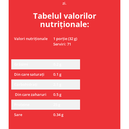
zi.
Tabelul valorilor
nutriționale:
Valori nutriționale
1 porție (32 g)
Serviri: 71
Grăsimi
0.2 g
Din care saturați
0.1 g
Carbohidrați
2.1 g
Din care zaharuri
0.5 g
Proteine
25 g
Sare
0.34 g