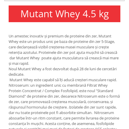
Under Armour
Mutant Whey 4.5 kg
Universal
Vitargo
Weider
Zenana
Un amestec inovativ și premium de proteine ​​din zer, Mutant
Whey este un produs unic pe baza de proteine ​​din zer 5-Stage,
care declanșează vizibil creșterea masei musculare și crește
retenția azotului. Proteinele ​​din zer pot ajuta mușchii să crească
dar Mutant Whey poate ajuta musculatura să crească mai mare
și mai rapid.
Noul Mutant Whey a fost dezvoltat după 28 de luni de cercetări
dedicate.
Mutant Whey este capabil să îți aducă creșteri musculare rapid.
Nitroserum: un ingredient unic cu membrană Filtrat Whey
Protein Concentrat / Complex Fosfolipid, este noul "Standard
Diamond" de proteine ​​din zer, deoarece Nitroserum este o formă
de zer, care promovează creșterea musculară, conservarea, și
răspunsul hormonului de creștere.
I
zolatele din zer sunt rapide,
dar nu toate proteinele pot fi absorbite simultan. Nitroserum
absoarbe într-un ritm constant, care permite livrarea de proteine ​​
constanța în mușchi. Acesta conține, de asemenea, fosfolipide
naturale și cantități mai mari de factori de creștere (IGF colostru-