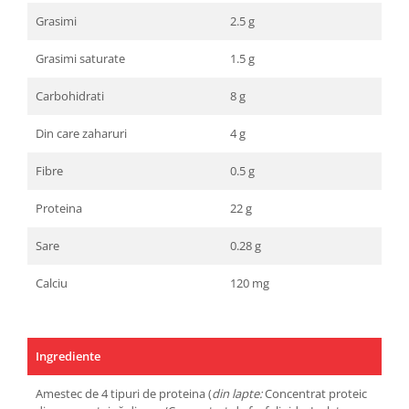
Grasimi
2.5 g
Grasimi saturate
1.5 g
Carbohidrati
8 g
Din care zaharuri
4 g
Fibre
0.5 g
Proteina
22 g
Sare
0.28 g
Calciu
120 mg
Ingrediente
Amestec de 4 tipuri de proteina (
din lapte:
Concentrat proteic