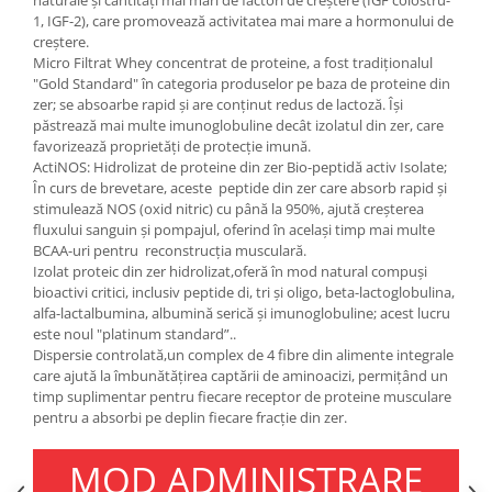
1, IGF-2), care promovează activitatea mai mare a hormonului de
creștere.
Micro Filtrat Whey concentrat de proteine, a fost tradiționalul
"Gold Standard" în categoria produselor pe baza de proteine ​​din
zer; se absoarbe rapid și are conținut redus de lactoză. Își
păstrează mai multe imunoglobuline decât izolatul din zer, care
favorizează proprietăți de protecție imună.
ActiNOS: Hidrolizat de proteine ​​din zer Bio-peptidă activ Isolate;
În curs de brevetare, aceste peptide din zer care absorb rapid și
stimulează NOS (oxid nitric) cu până la 950%, ajută creșterea
fluxului sanguin și pompajul, oferind în același timp mai multe
BCAA-uri pentru reconstrucția musculară.
Izolat proteic din zer hidrolizat,oferă în mod natural compuși
bioactivi critici, inclusiv peptide di, tri și oligo, beta-lactoglobulina,
alfa-lactalbumina, albumină serică și imunoglobuline; acest lucru
este noul "platinum standard”..
Dispersie controlată,un complex de 4 fibre din alimente integrale
care ajută la îmbunătățirea captării de aminoacizi, permițând un
timp suplimentar pentru fiecare receptor de proteine ​​musculare
pentru a absorbi pe deplin fiecare fracție din zer.
MOD ADMINISTRARE