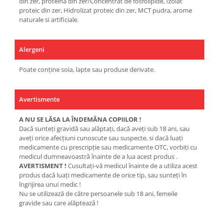
din zer, proteină din zer/Concentrat de fosfolipide, Izolat
proteic din zer, Hidrolizat proteic din zer, MCT pudra, arome
naturale si artificiale.
Alergeni
Poate conține soia, lapte sau produse derivate.
Avertismente
A NU SE LĂSA LA ÎNDEMÂNA COPIILOR !
Dacă sunteţi gravidă sau alăptaţi, dacă aveţi sub 18 ani, sau
aveţi orice afecţiuni cunoscute sau suspecte, si dacă luaţi
medicamente cu prescripţie sau medicamente OTC, vorbiţi cu
medicul dumneavoastră înainte de a lua acest produs .
AVERTISMENT !
Cusultaţi-vă medicul înainte de a utiliza acest
produs dacă luaţi medicamente de orice tip, sau sunteţi în
îngrijirea unui medic !
Nu se utilizează de către persoanele sub 18 ani, femeile
gravide sau care alăptează !