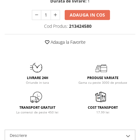
Durata de livrare:
1
Osavi
PerfectShaker
ADAUGA IN COS
PeScience
Cod Produs:
213424580
Power System
Pro Supps
Adauga la Favorite
Pro Tan
Puritan`s Pride
Raw Nutrition
REDCON1
LIVRARE 24H
PRODUSE VARIATE
Revoflex
Oriunde in tara
Gama cu peste 3000 de produse
Rich Piana 5% Nutrition
RIPT
Scitec
TRANSPORT GRATUIT
COST TRANSPORT
Scivation
La comenzi de peste 450 lei
17.99 lei
Skill Nutrition
Smart Shake
Descriere
Swanson