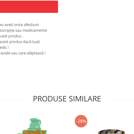
au aveţi orice afecţiuni
rescripţie sau medicamente
cest produs .
 acest produs dacă luaţi
edic !
ravide sau care alăptează !
PRODUSE SIMILARE
-28%