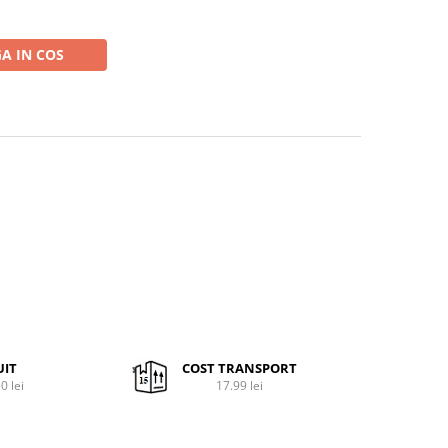
A IN COS
UIT
COST TRANSPORT
0 lei
17.99 lei