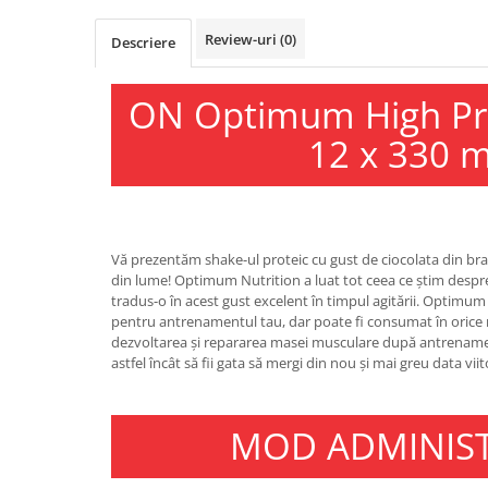
Osavi
Review-uri
(0)
Descriere
PerfectShaker
PeScience
ON Optimum High Pr
Power System
Pro Supps
12 x 330 m
Pro Tan
Puritan`s Pride
Raw Nutrition
REDCON1
Vă prezentăm shake-ul proteic cu gust de ciocolata din br
Revoflex
din lume! Optimum Nutrition a luat tot ceea ce știm despre
tradus-o în acest gust excelent în timpul agitării. Optimu
Rich Piana 5% Nutrition
pentru antrenamentul tau, dar poate fi consumat în orice mo
RIPT
dezvoltarea și repararea masei musculare după antrenam
Scitec
astfel încât să fii gata să mergi din nou și mai greu data viit
Scivation
Skill Nutrition
MOD ADMINIS
Smart Shake
Swanson