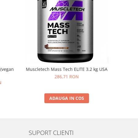
NOU
 (vegan
Muscletech Mass Tech ELITE 3.2 kg USA
On Whey Go
286,71 RON
N
ADAUGA IN COS
SUPORT CLIENTI