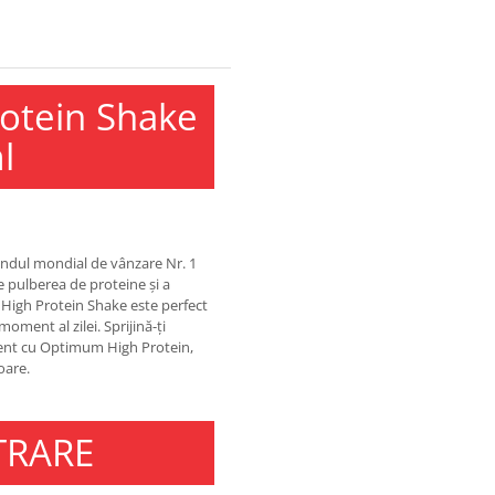
otein Shake
l
andul mondial de vânzare Nr. 1
 pulberea de proteine și a
m High Protein Shake este perfect
ment al zilei. Sprijină-ți
ent cu Optimum High Protein,
oare.
TRARE