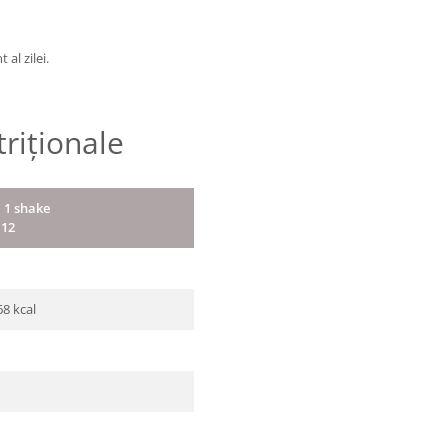
al zilei.
triționale
: 1 shake
 12
68 kcal