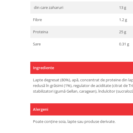
din care zaharuri
13 g
Fibre
1.2 g
Proteina
25 g
Sare
0.31 g
Ingrediente
Lapte degresat (80%), apă, concentrat de proteine din la
redusă în grăsimi (1%), regulator de aciditate (citrat de T
stabilizatori (gumă Gellan, caragean), îndulcitor (sucraloz
Alergeni
Poate conține soia, lapte sau produse derivate.