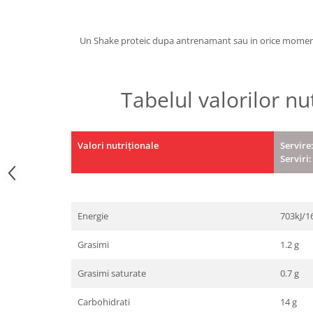
Under Armour
Universal
Un Shake proteic dupa antrenamant sau in orice moment 
Vitargo
Weider
Zenana
Tabelul valorilor nu
Valori nutriționale
Servire
Serviri:
Energie
703kJ/1
Grasimi
1.2 g
Grasimi saturate
0.7 g
Carbohidrati
14 g