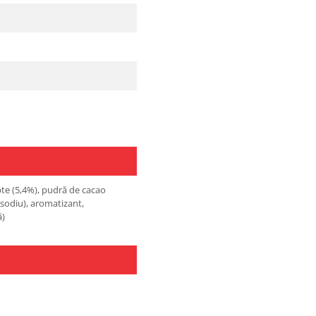
pte (5,4%), pudră de cacao
risodiu), aromatizant,
ă)