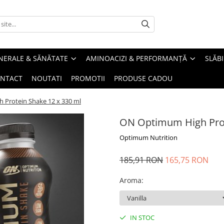
INERALE & SĂNĂTATE
AMINOACIZI & PERFORMANȚĂ
SLĂBI
NTACT
NOUTATI
PROMOTII
PRODUSE CADOU
Protein Shake 12 x 330 ml
ON Optimum High Prot
Optimum Nutrition
185,91 RON
165,75 RON
Aroma
:
IN STOC