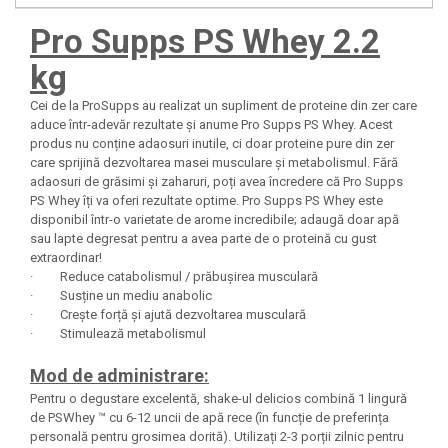
Under Armour
Pro Supps PS Whey 2.2
Universal
Vitargo
kg
Weider
Cei de la ProSupps au realizat un supliment de proteine din zer care
Zenana
aduce într-adevăr rezultate și anume Pro Supps PS Whey. Acest
produs nu conține adaosuri inutile, ci doar proteine pure din zer
care sprijină dezvoltarea masei musculare și metabolismul. Fără
adaosuri de grăsimi și zaharuri, poți avea încredere că Pro Supps
PS Whey îți va oferi rezultate optime. Pro Supps PS Whey este
disponibil într-o varietate de arome incredibile; adaugă doar apă
sau lapte degresat pentru a avea parte de o proteină cu gust
extraordinar!
· Reduce catabolismul / prăbușirea musculară
· Susține un mediu anabolic
· Crește forță și ajută dezvoltarea musculară
· Stimulează metabolismul
Mod de administrare:
Pentru o degustare excelentă, shake-ul delicios combină 1 lingură
de PSWhey ™ cu 6-12 uncii de apă rece (în funcție de preferința
personală pentru grosimea dorită). Utilizați 2-3 porții zilnic pentru