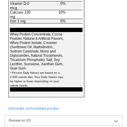
Vitamin D 0
0%
mcg
Calcium 130
10%
mg
Iron 1 mg
6%
Whey Protein Concentrate, Cocoa
Powder, Natural & Artificial Flavors,
Whey Protein Isolate, Creamer
(Sunflower Oil, Maltodextrin,
Sodium Caseinate, Mono and
Diglycerides, Natural Tocopherols,
Tricalcium Phosphate), Salt, Soy
Lecithin, Sucralose, Xanthan Gum,
Guar Gum.
* Percent Daily Values are based on a
2,000 calorie diet. Your Daily Values may
be higher or lower depending on your
calorie needs.
Informatii conformitate produs
Review-uri
(0)