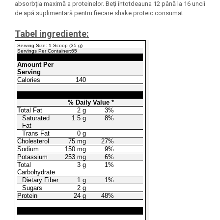
absorbția maximă a proteinelor. Beți întotdeauna 12 până la 16 uncii
de apă suplimentară pentru fiecare shake proteic consumat.
Tabel ingrediente:
Serving Size: 1 Scoop (35 g)
Servings Per Container:65
Amount Per
Serving
Calories
140
% Daily Value *
Total Fat
2 g
3%
Saturated
1.5 g
8%
Fat
Trans Fat
0 g
Cholesterol
75 mg
27%
Sodium
150 mg
9%
Potassium
253 mg
6%
Total
3 g
1%
Carbohydrate
Dietary Fiber
1 g
1%
Sugars
2 g
Protein
24 g
48%