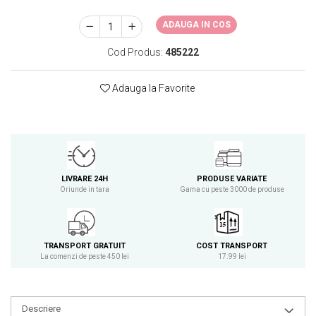
Osavi
ADAUGA IN COS
PerfectShaker
PeScience
Cod Produs:
485222
Power System
Pro Supps
Adauga la Favorite
Pro Tan
Puritan`s Pride
Raw Nutrition
REDCON1
Revoflex
LIVRARE 24H
PRODUSE VARIATE
Oriunde in tara
Gama cu peste 3000 de produse
Rich Piana 5% Nutrition
RIPT
Scitec
TRANSPORT GRATUIT
COST TRANSPORT
Scivation
La comenzi de peste 450 lei
17.99 lei
Skill Nutrition
Smart Shake
Swanson
Descriere