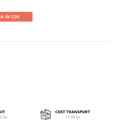
A IN COS
UIT
COST TRANSPORT
0 lei
17.99 lei