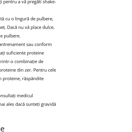
ați pentru a vă pregăti shake-
tă cu o lingură de pulbere,
neț.
Dacă nu vă place dulce,
de pulbere.
ă antrenament sau conform
i suficiente proteine ​​
​printr-o combinație de
roteine ​​din zer.
Pentru cele
 proteine, răspândite
onsultați medicul
ai ales dacă sunteți gravidă
le