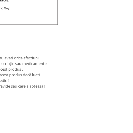
au aveţi orice afecţiuni
rescripţie sau medicamente
cest produs .
 acest produs dacă luaţi
edic !
ravide sau care alăptează !