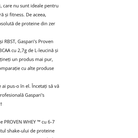
i, care nu sunt ideale pentru
ă și fitness.
De aceea,
olută de proteine ​​din zer
și RBST, Gaspari's Proven
CAA cu 2,7g de L-leucină și
țineți un produs mai pur,
 comparație cu alte produse
e ai pus-o în el.
Încetați să vă
profesională Gaspari's
 †
ă de PROVEN WHEY ™ cu 6-7
tul shake-ului de proteine ​​