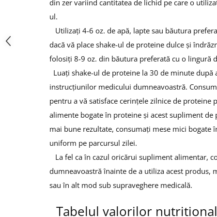
din zer variind cantitatea de lichid pe care o utiliz
ul.
Utilizați 4-6 oz.
de apă, lapte sau băutura prefera
dacă vă place shake-ul de proteine ​​dulce și îndrăz
folosiți 8-9 oz.
din băutura preferată cu o lingură 
Luați shake-ul de proteine ​​la 30 de minute dup
instrucțiunilor medicului dumneavoastră.
Consumaț
pentru a vă satisface cerințele zilnice de proteine ​
alimente bogate în proteine ​​și acest supliment de p
mai bune rezultate, consumați mese mici bogate în
uniform pe parcursul zilei.
La fel ca în cazul oricărui supliment alimentar, c
dumneavoastră înainte de a utiliza acest produs, m
sau în alt mod sub supraveghere medicală.
Tabelul valorilor nutritiona