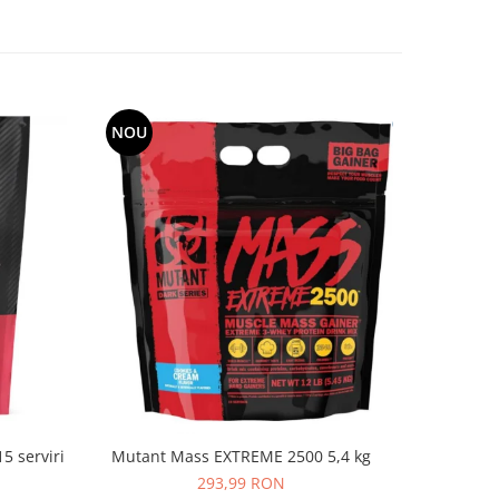
NOU
-6%
 serviri
Dori
Mutant Mass EXTREME 2500 5,4 kg
35
293,99 RON