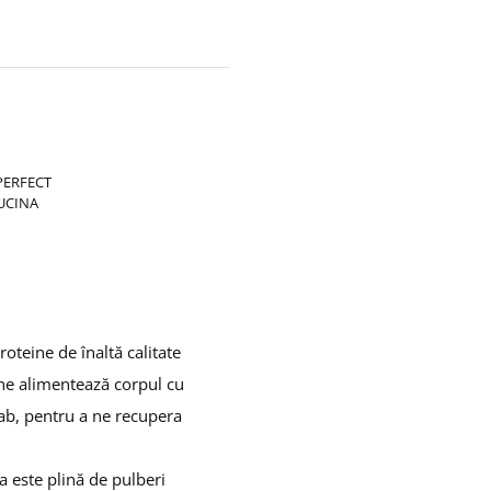
PERFECT
EUCINA
teine ​​de înaltă calitate
ne alimentează corpul cu
ab, pentru a ne recupera
 este plină de pulberi