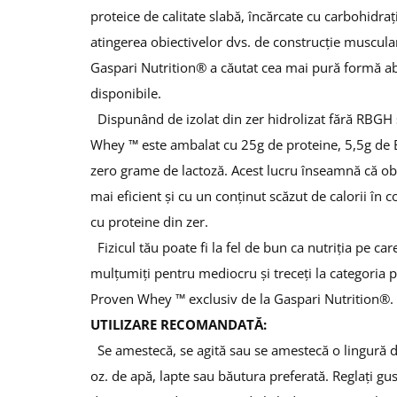
Under Armour
proteice de calitate slabă, încărcate cu carbohidraț
Universal
atingerea obiectivelor dvs. de construcție muscular
Vitargo
Gaspari Nutrition® a căutat cea mai pură formă abs
Weider
disponibile.
Zenana
Dispunând de izolat din zer hidrolizat fără RBGH 
Whey ™ este ambalat cu 25g de proteine, 5,5g de B
zero grame de lactoză.
Acest lucru înseamnă că ob
mai eficient și cu un conținut scăzut de calorii în
cu proteine ​​din zer.
Fizicul tău poate fi la fel de bun ca nutriția pe car
mulțumiți pentru mediocru și treceți la categoria 
Proven Whey ™ exclusiv de la Gaspari Nutrition®.
UTILIZARE RECOMANDATĂ:
Se amestecă, se agită sau se amestecă o lingur
oz.
de apă, lapte sau băutura preferată.
Reglați gus