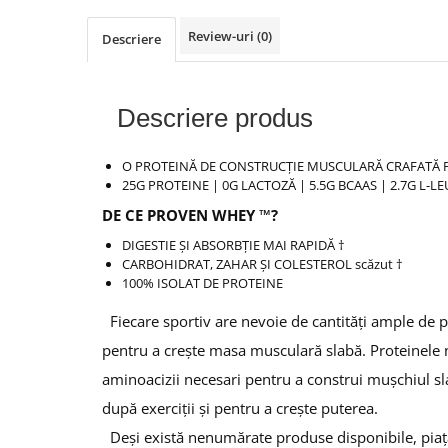
Osavi
Review-uri
(0)
Descriere
PerfectShaker
PeScience
Power System
Descriere produs
Pro Supps
Pro Tan
O PROTEINĂ DE CONSTRUCȚIE MUSCULARĂ CRAFATĂ 
Puritan`s Pride
25G PROTEINE |
0G LACTOZĂ |
5.5G BCAAS |
2.7G L-L
Raw Nutrition
DE CE PROVEN WHEY ™?
REDCON1
DIGESTIE ȘI ABSORBȚIE MAI RAPIDĂ †
Revoflex
CARBOHIDRAT, ZAHAR ȘI COLESTEROL scăzut †
Rich Piana 5% Nutrition
100% ISOLAT DE PROTEINE
RIPT
Fiecare sportiv are nevoie de cantități ample de pro
Scitec
pentru a crește masa musculară slabă.
Proteinele 
Scivation
aminoacizii necesari pentru a construi mușchiul sl
Skill Nutrition
Smart Shake
după exerciții și pentru a crește puterea.
Swanson
Deși există nenumărate produse disponibile, piața