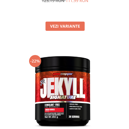
123,19 RON
111,99 RON
VEZI VARIANTE
-22%