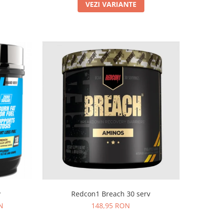
VEZI VARIANTE
v
Redcon1 Breach 30 serv
N
148,95 RON