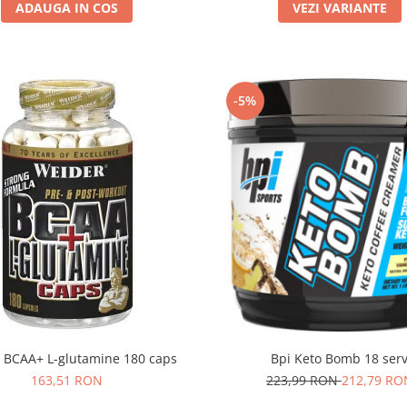
ADAUGA IN COS
VEZI VARIANTE
-5%
Bpi Keto Bomb 18 ser
 BCAA+ L-glutamine 180 caps
223,99 RON
212,79 RO
163,51 RON