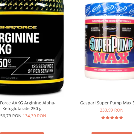
Force AAKG Arginine Alpha-
Gaspari Super Pump Max 
Ketoglutarate 250 g
233,99 RON
156,79 RON
134,39 RON