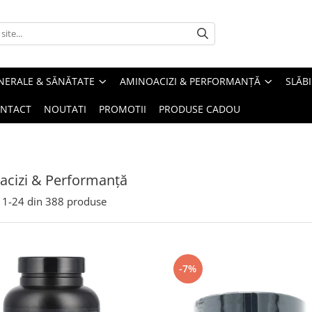
INERALE & SĂNĂTATE
AMINOACIZI & PERFORMANȚĂ
SLĂBI
NTACT
NOUTATI
PROMOTII
PRODUSE CADOU
cizi & Performanță
1-
24
din
388
produse
-7%