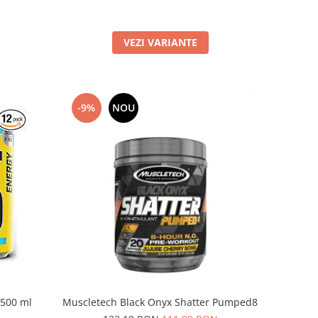
VEZI VARIANTE
-9%
NOU
x500 ml
Muscletech Black Onyx Shatter Pumped8