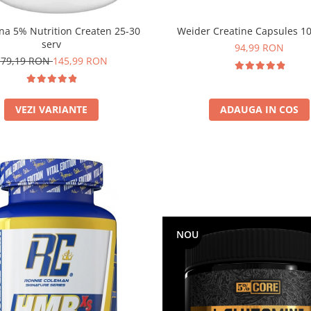
ana 5% Nutrition Createn 25-30
Weider Creatine Capsules 1
serv
94,99 RON
179,19 RON
145,99 RON
VEZI VARIANTE
ADAUGA IN COS
NOU