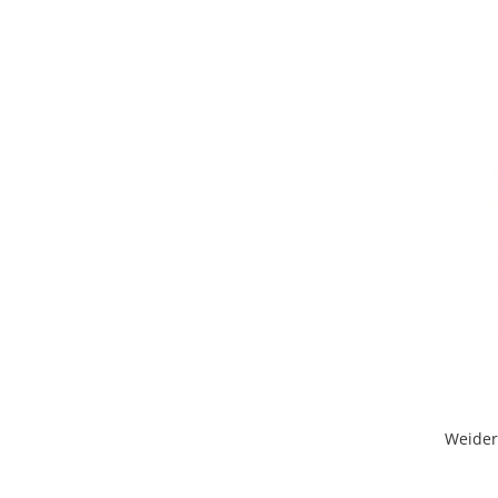
Under Armour
Universal
Vitargo
Weider
Zenana
Weider