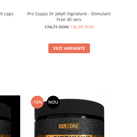
00 caps
Pro Supps Dr Jekyll Signature - Stimulant
Free 30 serv
174,71 RON
136,99 RON
VEZI VARIANTE
-15%
NOU