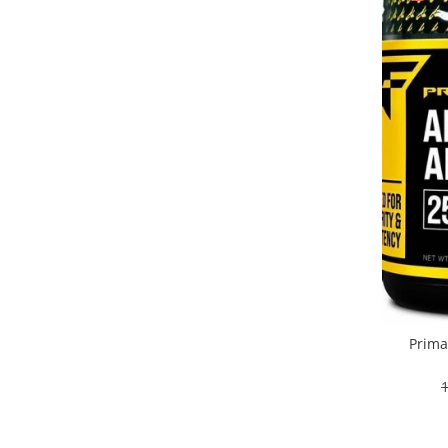
Osavi
PerfectShaker
PeScience
Power System
Pro Supps
Pro Tan
Puritan`s Pride
Raw Nutrition
REDCON1
Revoflex
Rich Piana 5% Nutrition
RIPT
Scitec
Prima
Scivation
Skill Nutrition
Smart Shake
Swanson