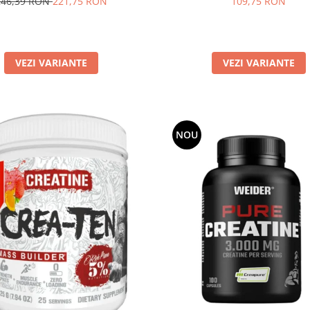
109,75 RON
246,39 RON
221,75 RON
VEZI VARIANTE
VEZI VARIANTE
NOU