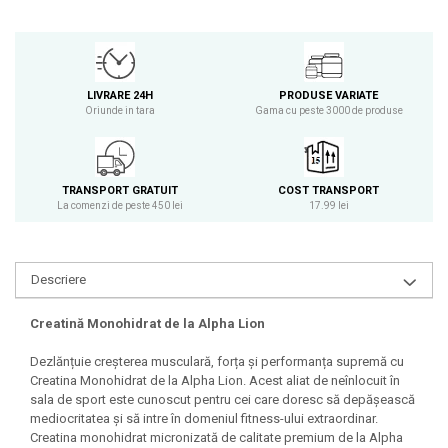
Osavi
PerfectShaker
PeScience
Power System
LIVRARE 24H
PRODUSE VARIATE
Oriunde in tara
Gama cu peste 3000 de produse
Pro Supps
Pro Tan
Puritan`s Pride
TRANSPORT GRATUIT
COST TRANSPORT
Raw Nutrition
La comenzi de peste 450 lei
17.99 lei
REDCON1
Revoflex
Rich Piana 5% Nutrition
Descriere
RIPT
Creatină Monohidrat de la Alpha Lion
Scitec
Scivation
Dezlănțuie creșterea musculară, forța și performanța supremă cu
Creatina Monohidrat de la Alpha Lion. Acest aliat de neînlocuit în
Skill Nutrition
sala de sport este cunoscut pentru cei care doresc să depășească
Smart Shake
mediocritatea și să intre în domeniul fitness-ului extraordinar.
Swanson
Creatina monohidrat micronizată de calitate premium de la Alpha