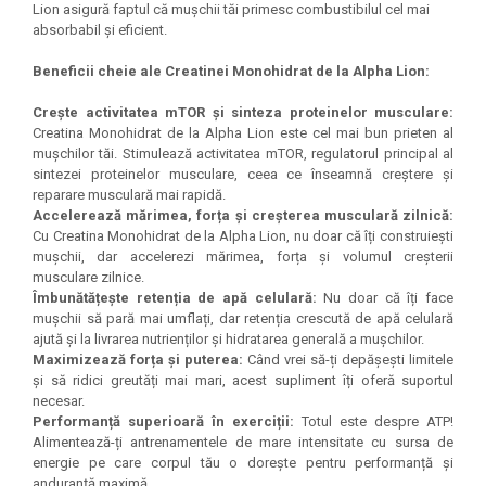
Lion asigură faptul că mușchii tăi primesc combustibilul cel mai
Under Armour
absorbabil și eficient.
Universal
Vitargo
Beneficii cheie ale Creatinei Monohidrat de la Alpha Lion:
Weider
Crește activitatea mTOR și sinteza proteinelor musculare:
Zenana
Creatina Monohidrat de la Alpha Lion este cel mai bun prieten al
mușchilor tăi. Stimulează activitatea mTOR, regulatorul principal al
sintezei proteinelor musculare, ceea ce înseamnă creștere și
reparare musculară mai rapidă.
Accelerează mărimea, forța și creșterea musculară zilnică:
Cu Creatina Monohidrat de la Alpha Lion, nu doar că îți construiești
mușchii, dar accelerezi mărimea, forța și volumul creșterii
musculare zilnice.
Îmbunătățește retenția de apă celulară:
Nu doar că îți face
mușchii să pară mai umflați, dar retenția crescută de apă celulară
ajută și la livrarea nutrienților și hidratarea generală a mușchilor.
Maximizează forța și puterea:
Când vrei să-ți depășești limitele
și să ridici greutăți mai mari, acest supliment îți oferă suportul
necesar.
Performanță superioară în exerciții:
Totul este despre ATP!
Alimentează-ți antrenamentele de mare intensitate cu sursa de
energie pe care corpul tău o dorește pentru performanță și
anduranță maximă.