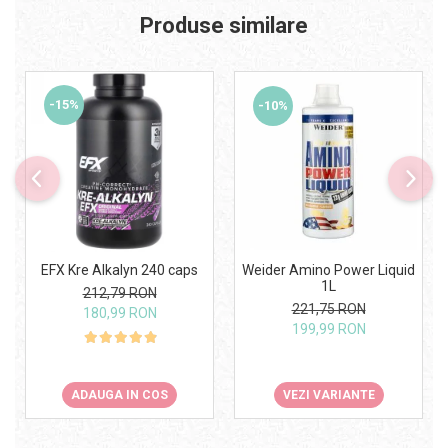
Produse similare
-15%
-10%
Weider Amino Power Liquid
EFX Kre Alkalyn 240 caps
1L
212,79 RON
221,75 RON
180,99 RON
199,99 RON
VEZI VARIANTE
ADAUGA IN COS