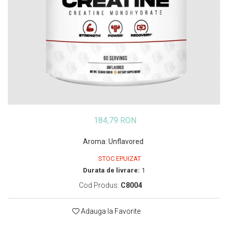
Insulated
Vitamine bărbați / femei
JNX Sports
Îngrijire personală
Kaged
Kevin Levrone
MEX
Muscle Meds
Muscle Pharm
Muscletech
Mutant
184,79 RON
Naughty Boy
Aroma
:
Unflavored
Neocell
Nordic Naturals
STOC EPUIZAT
Durata de livrare:
1
NOW Foods
Nutrend
Cod Produs:
C8004
Nutrex
Olimp Sport Nutrition
Adauga la Favorite
Optimum Nutrition