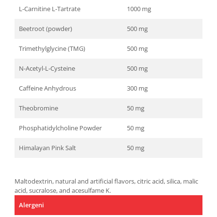
L-Carnitine L-Tartrate
1000 mg
Beetroot (powder)
500 mg
Trimethylglycine (TMG)
500 mg
N-Acetyl-L-Cysteine
500 mg
Caffeine Anhydrous
300 mg
Theobromine
50 mg
Phosphatidylcholine Powder
50 mg
Himalayan Pink Salt
50 mg
Maltodextrin, natural and artificial flavors, citric acid, silica, malic
acid, sucralose, and acesulfame K.
Alergeni