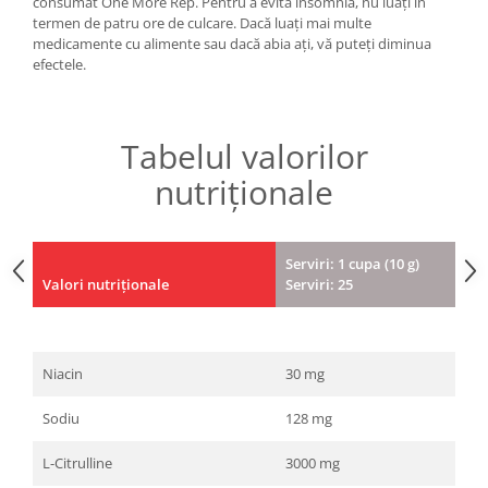
consumat One More Rep. Pentru a evita insomnia, nu luați în
termen de patru ore de culcare. Dacă luați mai multe
medicamente cu alimente sau dacă abia ați, vă puteți diminua
efectele.
Tabelul valorilor
nutriționale
Serviri: 1 cupa (10 g)
Valori nutriționale
Serviri: 25
Niacin
30 mg
Sodiu
128 mg
L-Citrulline
3000 mg