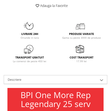
Osavi
Adauga la Favorite
PerfectShaker
PeScience
Power System
Pro Supps
LIVRARE 24H
PRODUSE VARIATE
Pro Tan
Oriunde in tara
Gama cu peste 3000 de produse
Puritan`s Pride
Raw Nutrition
REDCON1
TRANSPORT GRATUIT
COST TRANSPORT
La comenzi de peste 450 lei
17.99 lei
Revoflex
Rich Piana 5% Nutrition
RIPT
Descriere
Scitec
Scivation
BPI One More Rep
Skill Nutrition
Legendary 25 serv
Smart Shake
Swanson