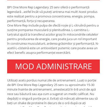
Under Armour
BPI One More Rep Legendary 25 serv oferă o performanță
Universal
legendară , astfel încât vă puteți antrena mai mult! Acest produs
Vitargo
este realizat pentru a promova concentrarea, energia, pompa,
performanță, forța și recuperarea.
Weider
One More Rep include pulpa de sfeclă roșie și L-citrulină pentru a
Zenana
susține pomparea musculară și plenitudinea. L-carnitina L-
tarțratul ajută la transferul acizilor grași în mitocondriile celulelor
pentru producerea de energie, care poate juca un rol important
în construirea musculaturii, arderea grăsimilor și performanță. N-
acetil-L-cisteină este un antioxidant puternic care poate avea un
efect benefic asupra performanței exercitării.
MOD ADMINISTRARE
Utilizați acets pordus numai zile de antrenament. Luați o porție
de BPI One More Rep Legendary 25 serv cu aproximativ 15-30
minute înainte de antrenament, amestecată în 6-8 uncii de apă
rece sau băutură sau așa cum a sugerat un medic calificat. Nu
depășiți o singură porție pe zi. Evitați să mâncați alimente sau să
beți un shake de proteine în decurs de o oră după ce ați