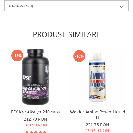
Review-uri
(0)
PRODUSE SIMILARE
-15%
-10%
EFX Kre Alkalyn 240 caps
Weider Amino Power Liquid
1L
212,79 RON
221,75 RON
180,99 RON
199,99 RON