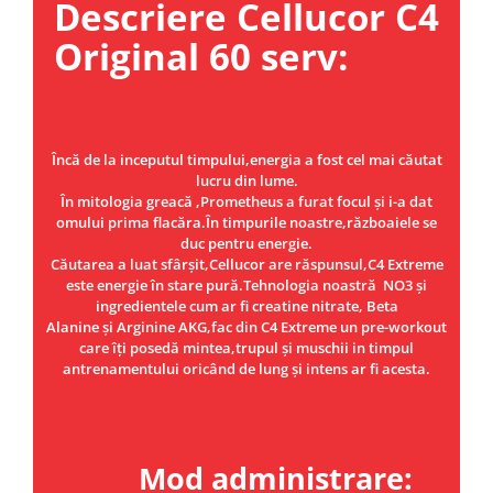
Descriere Cellucor C4
Under Armour
Universal
Original 60 serv:
Vitargo
Weider
Zenana
Încă de la inceputul timpului,energia a fost cel mai căutat
lucru din lume.
În mitologia greacă ,Prometheus a furat focul și i-a dat
omului prima flacăra.În timpurile noastre,războaiele se
duc pentru energie.
Căutarea a luat sfârșit,Cellucor are răspunsul,C4 Extreme
este energie în stare pură.Tehnologia noastră NO3 și
ingredientele cum ar fi creatine nitrate, Beta
Alanine și Arginine AKG,fac din C4 Extreme un pre-workout
care îți posedă mintea,trupul și muschii in timpul
antrenamentului oricând de lung și intens ar fi acesta.
Mod administrare: