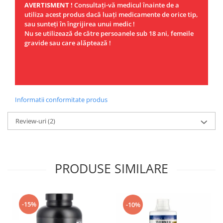
AVERTISMENT !
Consultaţi-vă medicul înainte de a
utiliza acest produs dacă luaţi medicamente de orice tip,
sau sunteţi în îngrijirea unui medic !
Nu se utilizează de către persoanele sub 18 ani, femeile
gravide sau care alăptează !
Informatii conformitate produs
Review-uri
(2)
PRODUSE SIMILARE
-15%
-10%