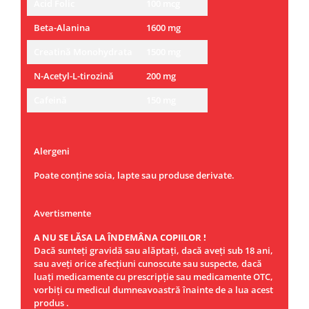
Acid Folic
100 mcg
Beta-Alanina
1600 mg
Creatină Monohydrata
1500 mg
N-Acetyl-L-tirozină
200 mg
Cafeină
150 mg
Alergeni
Poate conține soia, lapte sau produse derivate.
Avertismente
A NU SE LĂSA LA ÎNDEMÂNA COPIILOR !
Dacă sunteţi gravidă sau alăptaţi, dacă aveţi sub 18 ani,
sau aveţi orice afecţiuni cunoscute sau suspecte, dacă
luaţi medicamente cu prescripţie sau medicamente OTC,
vorbiţi cu medicul dumneavoastră înainte de a lua acest
produs .