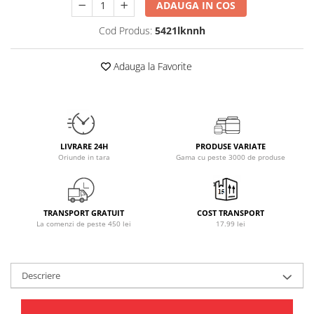
ADAUGA IN COS
Osavi
Cod Produs:
5421lknnh
PerfectShaker
PeScience
Adauga la Favorite
Power System
Pro Supps
Pro Tan
Puritan`s Pride
Raw Nutrition
LIVRARE 24H
PRODUSE VARIATE
REDCON1
Oriunde in tara
Gama cu peste 3000 de produse
Revoflex
Rich Piana 5% Nutrition
RIPT
TRANSPORT GRATUIT
COST TRANSPORT
La comenzi de peste 450 lei
17.99 lei
Scitec
Scivation
Skill Nutrition
Descriere
Smart Shake
Swanson