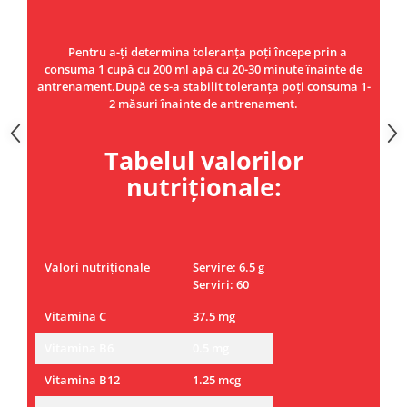
Pentru a-ți determina toleranța poți începe prin a
consuma 1 cupă cu 200 ml apă cu 20-30 minute înainte de
antrenament.După ce s-a stabilit toleranța poți consuma 1-
2 măsuri înainte de antrenament.
Tabelul valorilor
nutriționale:
Valori nutriționale
Servire: 6.5 g
Serviri: 60
Vitamina C
37.5 mg
Vitamina B6
0.5 mg
Vitamina B12
1.25 mcg