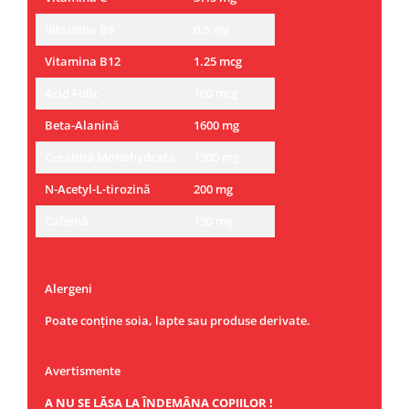
Vitamina B6
0.5 mg
Vitamina B12
1.25 mcg
Acid Folic
100 mcg
Beta-Alanină
1600 mg
Creatină Monohydrata
1500 mg
N-Acetyl-L-tirozină
200 mg
Cafeină
150 mg
Alergeni
Poate conține soia, lapte sau produse derivate.
Avertismente
A NU SE LĂSA LA ÎNDEMÂNA COPIILOR !