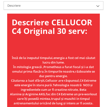
Under Armour
Descriere
Universal
Vitargo
Descriere CELLUCOR
Weider
Zenana
C4 Original 30 serv:
Încă de la ineputul timpului,energia a fost cel mai căutat
lucru din lume.
În mitologia greacă ,Prometheus a furat focul și i-a dat
omului prima flacăra.În timpurile noastre,războaiele se
duc pentru energie.
Căutarea a luat sfârșit,Cellucor are răspunsul,C4 Extreme
este energie în stare pură.Tehnologia noastră NO3 și
ingredientele cum ar fi creatine nitrate, Beta
Alanine și Arginine AKG,fac din C4 Extreme un pre-workout
care îți posedă mintea,trupul și muschii in timpul
antrenamentului oricând de lung și intens ar fi acesta.