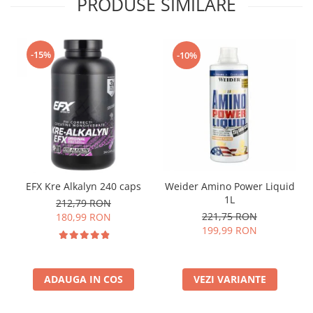
PRODUSE SIMILARE
-15%
-10%
EFX Kre Alkalyn 240 caps
Weider Amino Power Liquid
1L
212,79 RON
221,75 RON
180,99 RON
199,99 RON
ADAUGA IN COS
VEZI VARIANTE