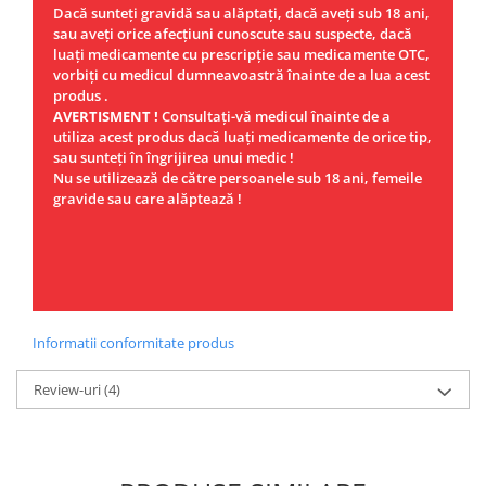
Dacă sunteţi gravidă sau alăptaţi, dacă aveţi sub 18 ani,
sau aveţi orice afecţiuni cunoscute sau suspecte, dacă
luaţi medicamente cu prescripţie sau medicamente OTC,
vorbiţi cu medicul dumneavoastră înainte de a lua acest
produs .
AVERTISMENT !
Consultaţi-vă medicul înainte de a
utiliza acest produs dacă luaţi medicamente de orice tip,
sau sunteţi în îngrijirea unui medic !
Nu se utilizează de către persoanele sub 18 ani, femeile
gravide sau care alăptează !
Informatii conformitate produs
Review-uri
(4)