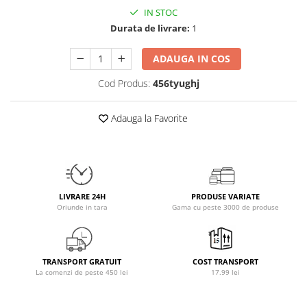
Osavi
IN STOC
Durata de livrare:
1
PerfectShaker
PeScience
ADAUGA IN COS
Power System
Cod Produs:
456tyughj
Pro Supps
Pro Tan
Adauga la Favorite
Puritan`s Pride
Raw Nutrition
REDCON1
Revoflex
Rich Piana 5% Nutrition
LIVRARE 24H
PRODUSE VARIATE
RIPT
Oriunde in tara
Gama cu peste 3000 de produse
Scitec
Scivation
Skill Nutrition
TRANSPORT GRATUIT
COST TRANSPORT
La comenzi de peste 450 lei
17.99 lei
Smart Shake
Swanson