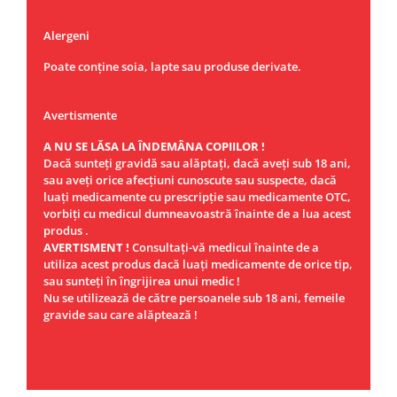
Alergeni
Poate conține soia, lapte sau produse derivate.
Avertismente
A NU SE LĂSA LA ÎNDEMÂNA COPIILOR !
Dacă sunteţi gravidă sau alăptaţi, dacă aveţi sub 18 ani,
sau aveţi orice afecţiuni cunoscute sau suspecte, dacă
luaţi medicamente cu prescripţie sau medicamente OTC,
vorbiţi cu medicul dumneavoastră înainte de a lua acest
produs .
AVERTISMENT !
Consultaţi-vă medicul înainte de a
utiliza acest produs dacă luaţi medicamente de orice tip,
sau sunteţi în îngrijirea unui medic !
Nu se utilizează de către persoanele sub 18 ani, femeile
gravide sau care alăptează !