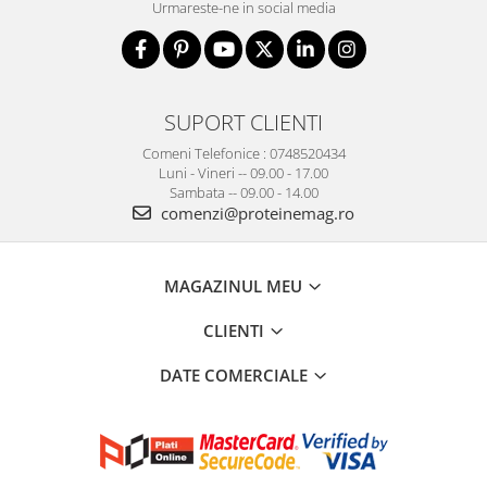
Urmareste-ne in social media
SUPORT CLIENTI
Comeni Telefonice : 0748520434
Luni - Vineri -- 09.00 - 17.00
Sambata -- 09.00 - 14.00
comenzi@proteinemag.ro
MAGAZINUL MEU
CLIENTI
DATE COMERCIALE