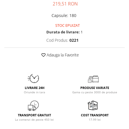
219,51 RON
Insulated
Vitamine bărbați / femei
JNX Sports
Capsule
:
180
Îngrijire personală
Kaged
STOC EPUIZAT
Kevin Levrone
Durata de livrare:
1
MEX
Cod Produs:
0221
Muscle Meds
Muscle Pharm
Adauga la Favorite
Muscletech
Mutant
Naughty Boy
Neocell
LIVRARE 24H
PRODUSE VARIATE
Nordic Naturals
Oriunde in tara
Gama cu peste 3000 de produse
NOW Foods
Nutrend
Nutrex
TRANSPORT GRATUIT
COST TRANSPORT
Olimp Sport Nutrition
La comenzi de peste 450 lei
17.99 lei
Optimum Nutrition