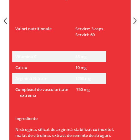
Valori nutriționale
Servire: 3 caps
Serviri: 60
Vitamina C
83 mg
Calciu
10 mg
Arginină Nitrate
1250 mg
Complexul de vascularitate
750 mg
extremă
Ingrediente
Nistrogina, silicat de arginină stabilizat cu inozitol,
malat de citrulina, extract de semințe de struguri.