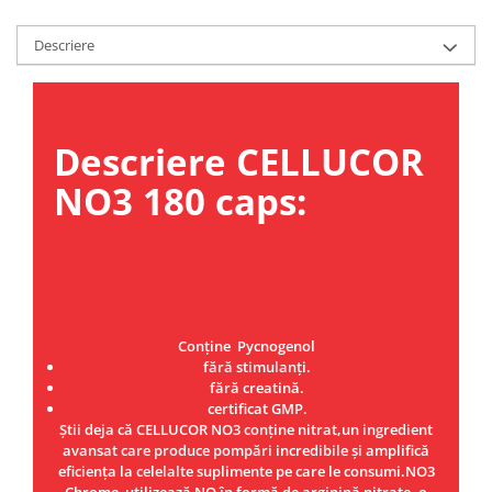
Osavi
Descriere
PerfectShaker
PeScience
Power System
Pro Supps
Descriere CELLUCOR
Pro Tan
NO3 180 caps:
Puritan`s Pride
Raw Nutrition
REDCON1
Revoflex
Rich Piana 5% Nutrition
RIPT
Conține Pycnogenol
Scitec
fără stimulanți.
fără creatină.
Scivation
certificat GMP.
Skill Nutrition
Știi deja că CELLUCOR NO3 conține nitrat,un ingredient
Smart Shake
avansat care produce pompări incredibile și amplifică
eficiența la celelalte suplimente pe care le consumi.NO3
Swanson
Chrome utilizează NO în formă de arginină nitrate ,o