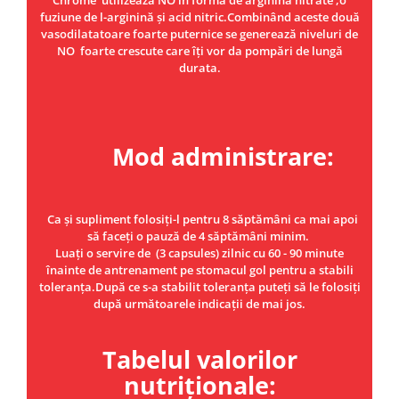
Under Armour
fuziune de l-arginină și acid nitric.Combinând aceste două
Universal
vasodilatatoare foarte puternice se generează niveluri de
NO foarte crescute care îți vor da pompări de lungă
Vitargo
durata.
Weider
Zenana
Mod administrare:
Ca și supliment folosiți-l pentru 8 săptămâni ca mai apoi
să faceți o pauză de 4 săptămâni minim.
Luați o servire de (3 capsules) zilnic cu 60 - 90 minute
înainte de antrenament pe stomacul gol pentru a stabili
toleranța.După ce s-a stabilit toleranța puteți să le folosiți
după următoarele indicații de mai jos.
Tabelul valorilor
nutriționale: