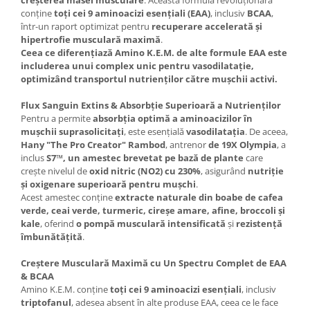
Under Armour
conține
toți cei 9 aminoacizi esențiali (EAA)
, inclusiv
BCAA
,
Universal
într-un raport optimizat pentru
recuperare accelerată și
hipertrofie musculară maximă
.
Vitargo
Ceea ce diferențiază Amino K.E.M. de alte formule EAA este
Weider
includerea unui complex unic pentru vasodilatație,
optimizând transportul nutrienților către mușchii activi.
Zenana
Flux Sanguin Extins & Absorbție Superioară a Nutrienților
Pentru a permite
absorbția optimă a aminoacizilor în
mușchii suprasolicitați
, este esențială
vasodilatația
. De aceea,
Hany "The Pro Creator" Rambod
, antrenor
de 19X Olympia
, a
inclus
S7™, un amestec brevetat pe bază de plante
care
crește nivelul de
oxid nitric (NO2) cu 230%
, asigurând
nutriție
și oxigenare superioară pentru mușchi
.
Acest amestec conține
extracte naturale din boabe de cafea
verde, ceai verde, turmeric, cireșe amare, afine, broccoli și
kale
, oferind
o pompă musculară intensificată
și
rezistență
îmbunătățită
.
Creștere Musculară Maximă cu Un Spectru Complet de EAA
& BCAA
Amino K.E.M. conține
toți cei 9 aminoacizi esențiali
, inclusiv
triptofanul
, adesea absent în alte produse EAA, ceea ce le face