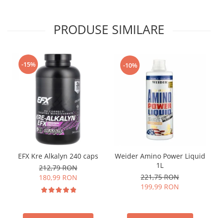
PRODUSE SIMILARE
-15%
-10%
EFX Kre Alkalyn 240 caps
Weider Amino Power Liquid
1L
212,79 RON
221,75 RON
180,99 RON
199,99 RON