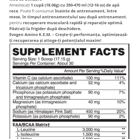
Amestecați
1 cupă (18.06g) cu 350-470 ml (12-16 oz) de apă
rece
. Poate fi consumat
înainte de antrenament, între
mese, în timpul antrenamentului sau după antrenament
,
pentru
recuperare musculară rapidă și reparație optimă
.
Păstrați la frigider după deschidere.
Evogen Amino K.E.M. – Crește-ți performanța, optimizează-
ți recuperarea și atinge-ți potențialul maxim!