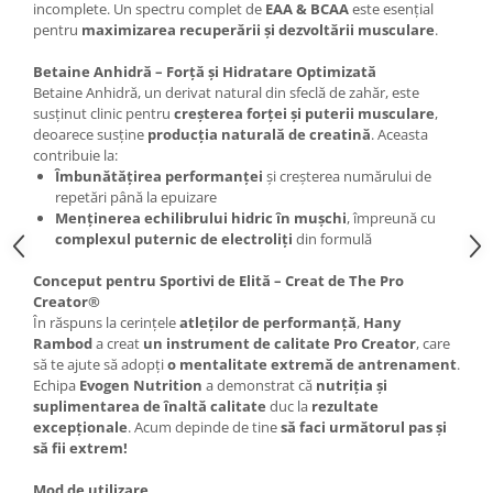
incomplete. Un spectru complet de
EAA & BCAA
este esențial
pentru
maximizarea recuperării și dezvoltării musculare
.
Betaine Anhidră – Forță și Hidratare Optimizată
Betaine Anhidră, un derivat natural din sfeclă de zahăr, este
susținut clinic pentru
creșterea forței și puterii musculare
,
deoarece susține
producția naturală de creatină
. Aceasta
contribuie la:
Îmbunătățirea performanței
și creșterea numărului de
repetări până la epuizare
Menținerea echilibrului hidric în mușchi
, împreună cu
complexul puternic de electroliți
din formulă
Conceput pentru Sportivi de Elită – Creat de The Pro
Creator®
În răspuns la cerințele
atleților de performanță
,
Hany
Rambod
a creat
un instrument de calitate Pro Creator
, care
să te ajute să adopți
o mentalitate extremă de antrenament
.
Echipa
Evogen Nutrition
a demonstrat că
nutriția și
suplimentarea de înaltă calitate
duc la
rezultate
excepționale
. Acum depinde de tine
să faci următorul pas și
să fii extrem!
Mod de utilizare