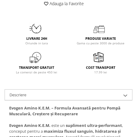
Adauga la Favorite
Osavi
PerfectShaker
PeScience
Power System
Pro Supps
LIVRARE 24H
PRODUSE VARIATE
Oriunde in tara
Gama cu peste 3000 de produse
Pro Tan
Puritan`s Pride
Raw Nutrition
TRANSPORT GRATUIT
COST TRANSPORT
REDCON1
La comenzi de peste 450 lei
17.99 lei
Revoflex
Rich Piana 5% Nutrition
RIPT
Descriere
Scitec
Evogen Amino K.E.M. – Formula Avansată pentru Pompă
Scivation
Musculară, Creștere și Recuperare
Skill Nutrition
Smart Shake
Evogen Amino K.E.M.
este un
supliment ultra-performant
,
conceput pentru a
maximiza fluxul sanguin, hidratarea și
Swanson
creșterea masei musculare
. Această formulă revoluționară