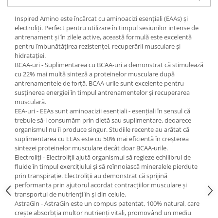
Under Armour
Universal
Inspired Amino este încărcat cu aminoacizi esențiali (EAAs) și
electroliți. Perfect pentru utilizare în timpul sesiunilor intense de
Vitargo
antrenament și în zilele active, această formulă este excelentă
Weider
pentru îmbunătățirea rezistenței, recuperării musculare și
hidratației.
Zenana
BCAA-uri - Suplimentarea cu BCAA-uri a demonstrat că stimulează
cu 22% mai multă sinteză a proteinelor musculare după
antrenamentele de forță. BCAA-urile sunt excelente pentru
susținerea energiei în timpul antrenamentelor și recuperarea
musculară.
EEA-uri - EEAs sunt aminoacizii esențiali - esențiali în sensul că
trebuie să-i consumăm prin dietă sau suplimentare, deoarece
organismul nu îi produce singur. Studiile recente au arătat că
suplimentarea cu EEAs este cu 50% mai eficientă în creșterea
sintezei proteinelor musculare decât doar BCAA-urile.
Electroliți - Electroliții ajută organismul să regleze echilibrul de
fluide în timpul exercițiului și să reînnoiască mineralele pierdute
prin transpirație. Electroliții au demonstrat că sprijină
performanța prin ajutorul acordat contracțiilor musculare și
transportul de nutrienți în și din celule.
AstraGin - AstraGin este un compus patentat, 100% natural, care
crește absorbția multor nutrienți vitali, promovând un mediu