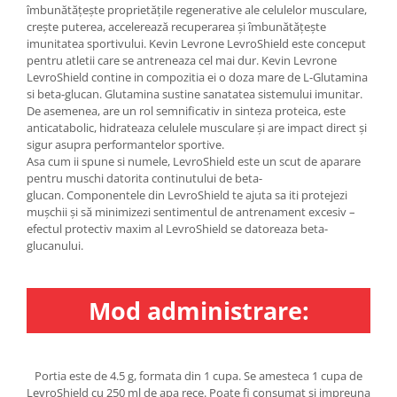
îmbunătățește proprietățile regenerative ale celulelor musculare,
Under Armour
crește puterea, accelerează recuperarea și îmbunătățește
Universal
imunitatea sportivului. Kevin Levrone LevroShield este conceput
Vitargo
pentru atletii care se antreneaza cel mai dur. Kevin Levrone
LevroShield contine in compozitia ei o doza mare de L-Glutamina
Weider
si beta-glucan. Glutamina sustine sanatatea sistemului imunitar.
Zenana
De asemenea, are un rol semnificativ in sinteza proteica, este
anticatabolic, hidrateaza celulele musculare și are impact direct și
sigur asupra performantelor sportive.
Asa cum ii spune si numele, LevroShield este un scut de aparare
pentru muschi datorita continutului de beta-
glucan. Componentele din LevroShield te ajuta sa iti protejezi
mușchii și să minimizezi sentimentul de antrenament excesiv –
efectul protectiv maxim al LevroShield se datoreaza beta-
glucanului.
Mod administrare:
Portia este de 4.5 g, formata din 1 cupa. Se amesteca 1 cupa de
LevroShield cu 250 ml de apa rece. Poate fi consumat si impreuna