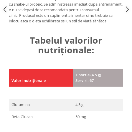
cu shake-ul proteic. Se administreaza imediat dupa antrenament.
A nu se depasi doza recomandata pentru consumul
zilnic! Produsul este un supliment alimentar si nu trebuie sa
inlocuiasca o dieta echilibrata sși un stil de viață sănătos!
Tabelul valorilor
nutriționale:
1 portie (4.5 g)
Valori nutriționale
Serviri: 67
Glutamina
4.5 g
Beta-Glucan
50 mg