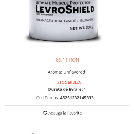
Insulated
Vitamine bărbați / femei
JNX Sports
Îngrijire personală
Kaged
Kevin Levrone
MEX
Muscle Meds
Muscle Pharm
85,11 RON
Muscletech
Mutant
Aroma
:
Unflavored
Naughty Boy
STOC EPUIZAT
Neocell
Durata de livrare:
1
Nordic Naturals
Cod Produs:
45251232145333
NOW Foods
Nutrend
Adauga la Favorite
Nutrex
Olimp Sport Nutrition
Optimum Nutrition