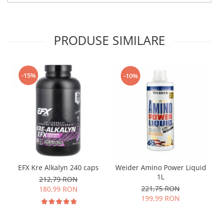
PRODUSE SIMILARE
-15%
-10%
EFX Kre Alkalyn 240 caps
Weider Amino Power Liquid
1L
212,79 RON
221,75 RON
180,99 RON
199,99 RON