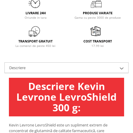
Osavi
PerfectShaker
LIVRARE 24H
PRODUSE VARIATE
Oriunde in tara
Gama cu peste 3000 de produse
PeScience
Power System
Pro Supps
TRANSPORT GRATUIT
COST TRANSPORT
Pro Tan
La comenzi de peste 450 lei
17.99 lei
Puritan`s Pride
Raw Nutrition
REDCON1
Descriere
Revoflex
Descriere Kevin
Rich Piana 5% Nutrition
RIPT
Levrone LevroShield
Scitec
300 g:
Scivation
Skill Nutrition
Smart Shake
Kevin Levrone LevroShield este un supliment extrem de
Swanson
concentrat de glutamină de calitate farmaceutică, care