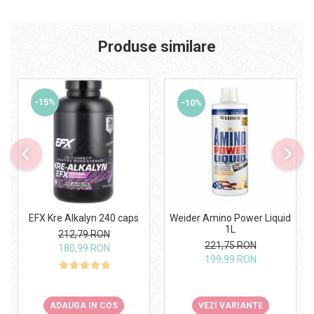
Produse similare
-15%
-10%
Weider Amino Power Liquid
EFX Kre Alkalyn 240 caps
1L
212,79 RON
221,75 RON
180,99 RON
199,99 RON
VEZI VARIANTE
ADAUGA IN COS