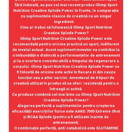
fără îndoială, au pus cel mai recent produs Olimp Sport
Nutrition Creatine Xplode Power în frunte, în comparație
cu suplimentele clasice de creatină cu un singur
ingredient.
Cine ar trebui să folosească Olimp Sport Nutrition
Creatine Xplode Power?
Olimp Sport Nutrition Creatine Xplode Power este
recomandată pentru oricine practică un sport, indiferent
de nivelul actual. Acest supliment inovator va contribui la
o îmbunătățire distinctă a performanțelor de antrenament
și la o scurtare considerabilă a timpului de regenerare a
corpului. Olimp Sport Nutrition Creatine Xplode Power va
fi folosită de oricine este activ în fiecare zi din cauza
funcției sau a altor sarcini. Amestecul de 6 tipuri de
creatină utilizat în produs vă va oferi rezistență pentru o
întreagă zi activă.
Ce produse combină cel mai bine cu Olimp Sport Nutrition
Creatine Xplode Power?
Alegerea perfectă a suplimentelor pentru creșterea
eficacității exercițiilor fizice este AAKG 7500 Extreme Shot
și BCAA Xplode (pentru a fi utilizate înainte de
antrenament).
O combinație perfectă, anti-catabolică este GLUTAMINE