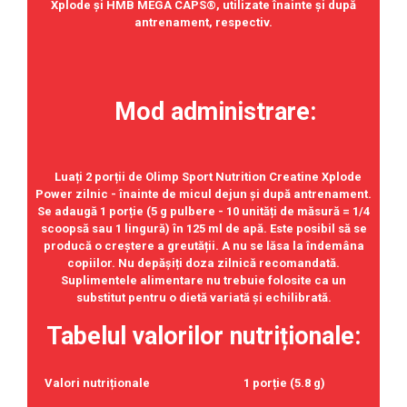
Xplode și HMB MEGA CAPS®, utilizate înainte și după
antrenament, respectiv.
Mod administrare:
Luați 2 porții de Olimp Sport Nutrition Creatine Xplode
Power zilnic - înainte de micul dejun și după antrenament.
Se adaugă 1 porție (5 g pulbere - 10 unități de măsură = 1/4
scoopsă sau 1 lingură) în 125 ml de apă. Este posibil să se
producă o creștere a greutății. A nu se lăsa la îndemâna
copiilor. Nu depășiți doza zilnică recomandată.
Suplimentele alimentare nu trebuie folosite ca un
substitut pentru o dietă variată și echilibrată.
Tabelul valorilor nutriționale:
Valori nutriționale
1 porție (5.8 g)