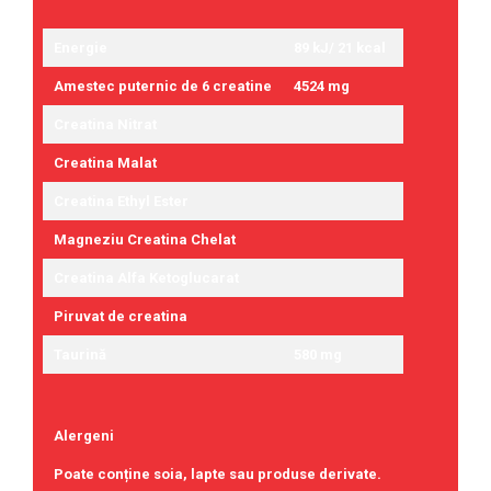
Energie
89 kJ/ 21 kcal
Amestec puternic de 6 creatine
4524 mg
Creatina Nitrat
Creatina Malat
Creatina Ethyl Ester
Magneziu Creatina Chelat
Creatina Alfa Ketoglucarat
Piruvat de creatina
Taurină
580 mg
Alergeni
Poate conține soia, lapte sau produse derivate.