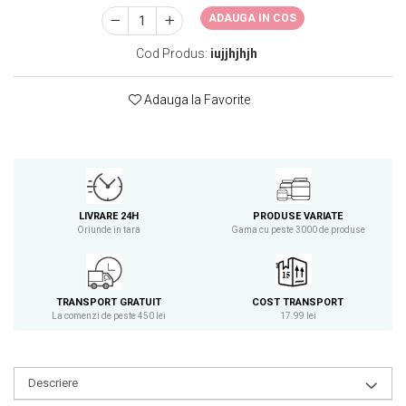
Osavi
ADAUGA IN COS
PerfectShaker
Cod Produs:
iujjhjhjh
PeScience
Power System
Adauga la Favorite
Pro Supps
Pro Tan
Puritan`s Pride
Raw Nutrition
REDCON1
LIVRARE 24H
PRODUSE VARIATE
Revoflex
Oriunde in tara
Gama cu peste 3000 de produse
Rich Piana 5% Nutrition
RIPT
Scitec
TRANSPORT GRATUIT
COST TRANSPORT
La comenzi de peste 450 lei
17.99 lei
Scivation
Skill Nutrition
Smart Shake
Descriere
Swanson