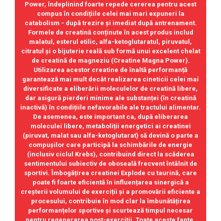
Power, îndeplinind foarte repede cererea pentru acest
compus în condițiile celei mai mari expuneri la
catabolism - după trezire și imediat după antrenament.
Formele de creatină conținute în acest produs includ
malatul, esterul etilic, alfa-ketoglutaratul, piruvatul,
citratul și o bijuterie reală sub formă unui excelent chelat
de creatină de magneziu (Creatine Magna Power).
Utilizarea acestor creatine de înaltă performanță
garantează mai mult decât realizarea cineticii celei mai
diversificate a eliberării moleculelor de creatină libere,
dar asigură pierderi minime ale substanței (în creatină
inactivă) în condițiile nefavorabile ale tractului alimentar.
De asemenea, este important ca, după eliberarea
moleculei libere, metaboliții energetici ai creatinei
(piruvat, malat sau alfa-ketoglutarat) să devină o parte a
compușilor care participă la schimbările de energie
(inclusiv ciclul Krebs), contribuind direct la scăderea
sentimentului subiectiv de oboseală frecvent întâlnit de
sportivi. Îmbogățirea creatinei Explode cu taurină, care
poate fi foarte eficientă în influențarea sinergică a
creșterii volumului de exerciții și a promovării eficiente a
procesului, contribuie în mod clar la îmbunătățirea
performanțelor sportive și scurtează timpul necesar
pentru regenerarea post-exerciții. Toate aceste fapte,