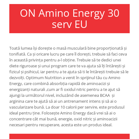
Under Armour
ON Amino Energy 30
Universal
Vitargo
serv EU
Weider
Zenana
Toată lumea își dorește o masă musculară bine proporționată și
tonifiată. Ca și oricare lucru pe care îl dorești, trebuie să faci ceva
în această privința pentru a-l obține. Trebuie să te dedici unei
diete riguroase și unui program care te va ajuta să îți întărești și
fizicul și psihicul, iar pentru a te ajuta să ti le întărești trebuie să le
dezvolți. Optimum Nutrition a venit în sprijinul tău cu Amino
Energy, care combină absorbția rapidă de aminoacizi și
energizanți naturali ,cum ar fi oxidul nitric pentru a te ajut să
ajungi la următorul nivel, incluzând de asemenea BCAA și
arginina care te ajută să ai un antrenament intens și să ai o
vascularizare bună. La doar 10 calorii per servire, este produsul
ideal pentru ține. Folosește Amino Energy dacă vrei să ai o
concentrare cât mai bună, energie, oxid nitric și aminoacizii
necesari pentru recuperare, acesta este un produs ideal.