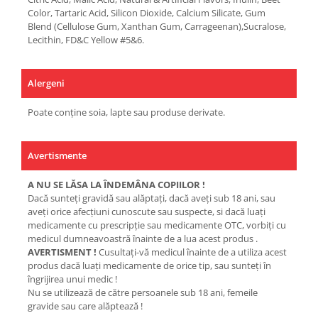
Color, Tartaric Acid, Silicon Dioxide, Calcium Silicate, Gum
Blend (Cellulose Gum, Xanthan Gum, Carrageenan),Sucralose,
Lecithin, FD&C Yellow #5&6.
Alergeni
Poate conține soia, lapte sau produse derivate.
Avertismente
A NU SE LĂSA LA ÎNDEMÂNA COPIILOR !
Dacă sunteţi gravidă sau alăptaţi, dacă aveţi sub 18 ani, sau
aveţi orice afecţiuni cunoscute sau suspecte, si dacă luaţi
medicamente cu prescripţie sau medicamente OTC, vorbiţi cu
medicul dumneavoastră înainte de a lua acest produs .
AVERTISMENT !
Cusultaţi-vă medicul înainte de a utiliza acest
produs dacă luaţi medicamente de orice tip, sau sunteţi în
îngrijirea unui medic !
Nu se utilizează de către persoanele sub 18 ani, femeile
gravide sau care alăptează !