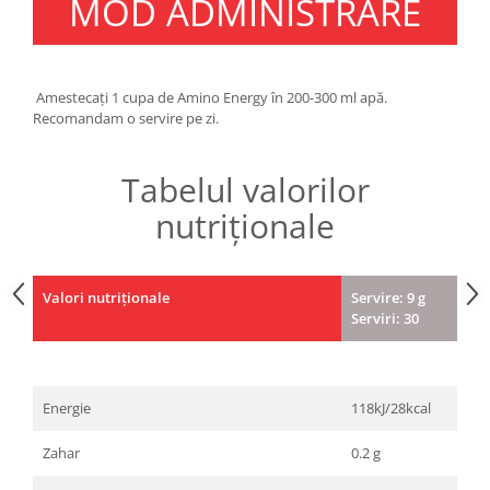
MOD ADMINISTRARE
Amestecați 1 cupa de Amino Energy în 200-300 ml apă.
Recomandam o servire pe zi.
Tabelul valorilor
nutriționale
Valori nutriționale
Servire: 9 g
Serviri: 30
Energie
118kJ/28kcal
Zahar
0.2 g