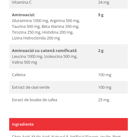
Vitamina C
24 mg
Aminoacizi:
5 g
Glutaimina 1000 mg, Arginina 500 mg,
Taurina 500 mg, Beta Alanina 350 mg,
Tirozina 250 mg, Histidina 200 mg,
Lizina Hidroclorida 200 mg
Aminoacizi cu catenă ramificată
2 g
Leucina 1000 mg, Izoleucina 500 mg,
Valina 500 mg
Cafeina
100 mg
Extract de ceai verde
100 mg
Exract de boabe de cafea
25 mg
Ingrediente
Citric Acid, Malic Acid, Natural & Artificial Flavors, Inulin, Beet