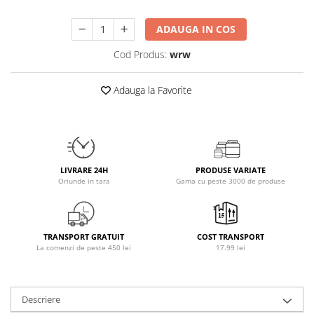
Osavi
ADAUGA IN COS
PerfectShaker
PeScience
Cod Produs:
wrw
Power System
Pro Supps
Adauga la Favorite
Pro Tan
Puritan`s Pride
Raw Nutrition
REDCON1
LIVRARE 24H
PRODUSE VARIATE
Revoflex
Oriunde in tara
Gama cu peste 3000 de produse
Rich Piana 5% Nutrition
RIPT
Scitec
TRANSPORT GRATUIT
COST TRANSPORT
Scivation
La comenzi de peste 450 lei
17.99 lei
Skill Nutrition
Smart Shake
Descriere
Swanson