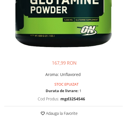
Insulated
Vitamine bărbați / femei
JNX Sports
Îngrijire personală
Kaged
Kevin Levrone
MEX
Muscle Meds
Muscle Pharm
Muscletech
167,99 RON
Mutant
Naughty Boy
Aroma
:
Unflavored
Neocell
STOC EPUIZAT
Nordic Naturals
Durata de livrare:
1
NOW Foods
Cod Produs:
mgd3254546
Nutrend
Nutrex
Adauga la Favorite
Olimp Sport Nutrition
Optimum Nutrition