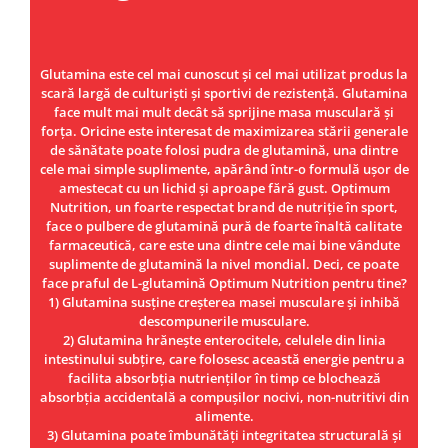
Under Armour
Universal
Vitargo
Glutamina este cel mai cunoscut și cel mai utilizat produs la
Weider
scară largă de culturiști și sportivi de rezistență. Glutamina
face mult mai mult decât să sprijine masa musculară și
Zenana
forța. Oricine este interesat de maximizarea stării generale
de sănătate poate folosi pudra de glutamină, una dintre
cele mai simple suplimente, apărând într-o formulă ușor de
amestecat cu un lichid și aproape fără gust. Optimum
Nutrition, un foarte respectat brand de nutriție în sport,
face o pulbere de glutamină pură de foarte înaltă calitate
farmaceutică, care este una dintre cele mai bine vândute
suplimente de glutamină la nivel mondial. Deci, ce poate
face praful de L-glutamină Optimum Nutrition pentru tine?
1) Glutamina susține creșterea masei musculare și inhibă
descompunerile musculare.
2) Glutamina hrănește enterocitele, celulele din linia
intestinului subțire, care folosesc această energie pentru a
facilita absorbția nutrienților în timp ce blochează
absorbția accidentală a compușilor nocivi, non-nutritivi din
alimente.
3) Glutamina poate îmbunătăți integritatea structurală și