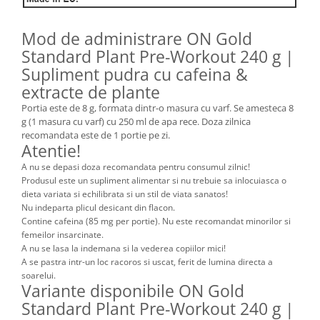
Mod de administrare ON Gold
Standard Plant Pre-Workout 240 g |
Supliment pudra cu cafeina &
extracte de plante
Portia este de 8 g, formata dintr-o masura cu varf. Se amesteca 8
g (1 masura cu varf) cu 250 ml de apa rece. Doza zilnica
recomandata este de 1 portie pe zi.
Atentie!
A nu se depasi doza recomandata pentru consumul zilnic!
Produsul este un supliment alimentar si nu trebuie sa inlocuiasca o
dieta variata si echilibrata si un stil de viata sanatos!
Nu indeparta plicul desicant din flacon.
Contine cafeina (85 mg per portie). Nu este recomandat minorilor si
femeilor insarcinate.
A nu se lasa la indemana si la vederea copiilor mici!
A se pastra intr-un loc racoros si uscat, ferit de lumina directa a
soarelui.
Variante disponibile ON Gold
Standard Plant Pre-Workout 240 g |