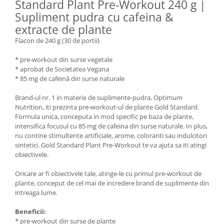
Standard Plant Pre-Workout 240 g |
Under Armour
Supliment pudra cu cafeina &
Universal
extracte de plante
Vitargo
Flacon de 240 g (30 de portii)
Weider
Zenana
* pre-workout din surse vegetale
* aprobat de Societatea Vegana
* 85 mg de cafeină din surse naturale
Brand-ul nr. 1 in materie de suplimente-pudra, Optimum
Nutrition, iti prezinta pre-workout-ul de plante Gold Standard.
Formula unica, conceputa in mod specific pe baza de plante,
intensifica focusul cu 85 mg de cafeina din surse naturale. In plus,
nu contine stimultente artificiale, arome, coloranti sau indulcitori
sintetici. Gold Standard Plant Pre-Workout te va ajuta sa iti atingi
obiectivele.
Oricare ar fi obiectivele tale, atinge-le cu primul pre-workout de
plante, conceput de cel mai de incredere brand de suplimente din
intreaga lume.
Beneficii:
* pre-workout din surse de plante