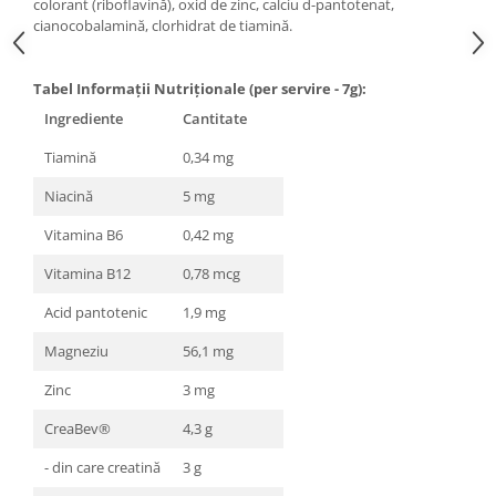
colorant (riboflavină), oxid de zinc, calciu d-pantotenat,
cianocobalamină, clorhidrat de tiamină.
Tabel Informații Nutriționale (per servire - 7g):
Ingrediente
Cantitate
Tiamină
0,34 mg
Niacină
5 mg
Vitamina B6
0,42 mg
Vitamina B12
0,78 mcg
Acid pantotenic
1,9 mg
Magneziu
56,1 mg
Zinc
3 mg
CreaBev®
4,3 g
- din care creatină
3 g