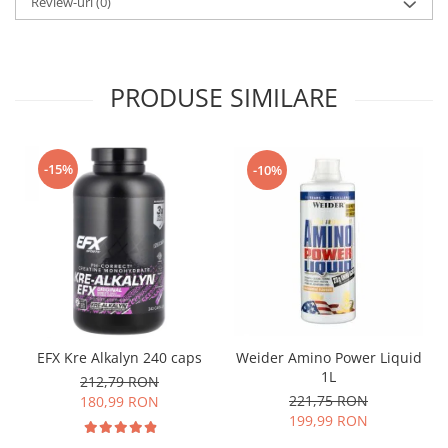
Review-uri
(0)
PRODUSE SIMILARE
-15%
-10%
EFX Kre Alkalyn 240 caps
Weider Amino Power Liquid
1L
212,79 RON
221,75 RON
180,99 RON
199,99 RON