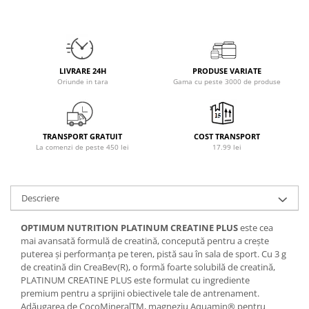
Osavi
PerfectShaker
PeScience
Power System
LIVRARE 24H
PRODUSE VARIATE
Oriunde in tara
Gama cu peste 3000 de produse
Pro Supps
Pro Tan
Puritan`s Pride
TRANSPORT GRATUIT
COST TRANSPORT
Raw Nutrition
La comenzi de peste 450 lei
17.99 lei
REDCON1
Revoflex
Rich Piana 5% Nutrition
Descriere
RIPT
Scitec
OPTIMUM NUTRITION PLATINUM CREATINE PLUS
este cea
mai avansată formulă de creatină, concepută pentru a crește
Scivation
puterea și performanța pe teren, pistă sau în sala de sport. Cu 3 g
Skill Nutrition
de creatină din CreaBev(R), o formă foarte solubilă de creatină,
PLATINUM CREATINE PLUS este formulat cu ingrediente
Smart Shake
premium pentru a sprijini obiectivele tale de antrenament.
Swanson
Adăugarea de CocoMineralTM, magneziu Aquamin® pentru