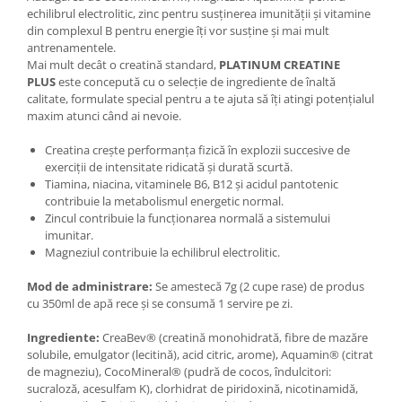
Under Armour
echilibrul electrolitic, zinc pentru susținerea imunității și vitamine
din complexul B pentru energie îți vor susține și mai mult
Universal
antrenamentele.
Vitargo
Mai mult decât o creatină standard,
PLATINUM CREATINE
Weider
PLUS
este concepută cu o selecție de ingrediente de înaltă
calitate, formulate special pentru a te ajuta să îți atingi potențialul
Zenana
maxim atunci când ai nevoie.
Creatina crește performanța fizică în explozii succesive de
exerciții de intensitate ridicată și durată scurtă.
Tiamina, niacina, vitaminele B6, B12 și acidul pantotenic
contribuie la metabolismul energetic normal.
Zincul contribuie la funcționarea normală a sistemului
imunitar.
Magneziul contribuie la echilibrul electrolitic.
Mod de administrare:
Se amestecă 7g (2 cupe rase) de produs
cu 350ml de apă rece și se consumă 1 servire pe zi.
Ingrediente:
CreaBev® (creatină monohidrată, fibre de mazăre
solubile, emulgator (lecitină), acid citric, arome), Aquamin® (citrat
de magneziu), CocoMineral® (pudră de cocos, îndulcitori:
sucraloză, acesulfam K), clorhidrat de piridoxină, nicotinamidă,