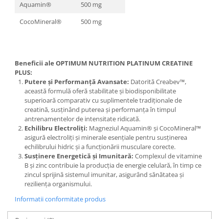
Aquamin®
500 mg
CocoMineral®
500 mg
Beneficii ale OPTIMUM NUTRITION PLATINUM CREATINE
PLUS:
Putere și Performanță Avansate:
Datorită Creabev™,
această formulă oferă stabilitate și biodisponibilitate
superioară comparativ cu suplimentele tradiționale de
creatină, susținând puterea și performanța în timpul
antrenamentelor de intensitate ridicată.
Echilibru Electroliți:
Magneziul Aquamin® și CocoMineral™
asigură electroliți și minerale esențiale pentru susținerea
echilibrului hidric și a funcționării musculare corecte.
Susținere Energetică și Imunitară:
Complexul de vitamine
B și zinc contribuie la producția de energie celulară, în timp ce
zincul sprijină sistemul imunitar, asigurând sănătatea și
reziliența organismului.
Informatii conformitate produs