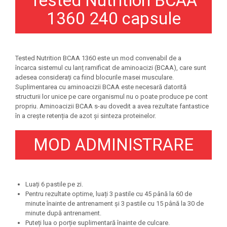
Tested Nutrition BCAA
Under Armour
1360 240 capsule
Universal
Vitargo
Weider
Tested Nutrition BCAA 1360 este un mod convenabil de a
Zenana
încarca sistemul cu lanț ramificat de aminoacizi (BCAA), care sunt
adesea considerați ca fiind blocurile masei musculare.
Suplimentarea cu aminoacizii BCAA este necesară datorită
structurii lor unice pe care organismul nu o poate produce pe cont
propriu. Aminoacizii BCAA s-au dovedit a avea rezultate fantastice
în a crește retenția de azot și sinteza proteinelor.
MOD ADMINISTRARE
Luați 6 pastile pe zi.
Pentru rezultate optime, luați 3 pastile cu 45 până la 60 de
minute înainte de antrenament și 3 pastile cu 15 până la 30 de
minute după antrenament.
Puteți lua o porție suplimentară înainte de culcare.