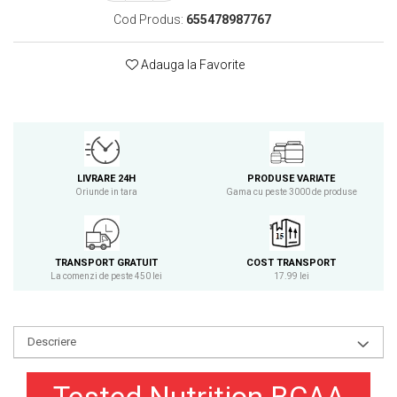
Osavi
Cod Produs:
655478987767
PerfectShaker
PeScience
Adauga la Favorite
Power System
Pro Supps
Pro Tan
Puritan`s Pride
Raw Nutrition
LIVRARE 24H
PRODUSE VARIATE
Oriunde in tara
Gama cu peste 3000 de produse
REDCON1
Revoflex
Rich Piana 5% Nutrition
TRANSPORT GRATUIT
COST TRANSPORT
RIPT
La comenzi de peste 450 lei
17.99 lei
Scitec
Scivation
Skill Nutrition
Descriere
Smart Shake
Swanson