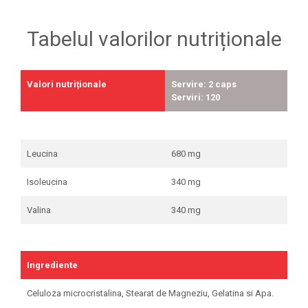
Tabelul valorilor nutriționale
Valori nutriționale
Servire: 2 caps
Serviri: 120
Leucina
680 mg
Isoleucina
340 mg
Valina
340 mg
Ingrediente
Celuloza microcristalina, Stearat de Magneziu, Gelatina si Apa.