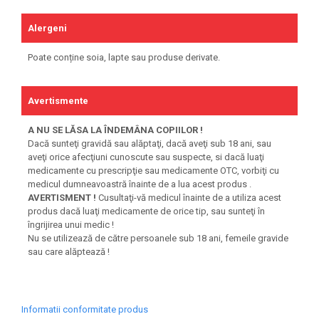
Alergeni
Poate conține soia, lapte sau produse derivate.
Avertismente
A NU SE LĂSA LA ÎNDEMÂNA COPIILOR !
Dacă sunteţi gravidă sau alăptaţi, dacă aveţi sub 18 ani, sau
aveţi orice afecţiuni cunoscute sau suspecte, si dacă luaţi
medicamente cu prescripţie sau medicamente OTC, vorbiţi cu
medicul dumneavoastră înainte de a lua acest produs .
AVERTISMENT !
Cusultaţi-vă medicul înainte de a utiliza acest
produs dacă luaţi medicamente de orice tip, sau sunteţi în
îngrijirea unui medic !
Nu se utilizează de către persoanele sub 18 ani, femeile gravide
sau care alăptează !
Informatii conformitate produs