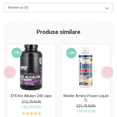
Review-uri
(0)
Produse similare
-15%
-10%
Weider Amino Power Liquid
EFX Kre Alkalyn 240 caps
1L
212,79 RON
221,75 RON
180,99 RON
199,99 RON