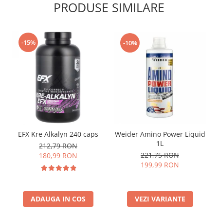
PRODUSE SIMILARE
-15%
-10%
EFX Kre Alkalyn 240 caps
Weider Amino Power Liquid
1L
212,79 RON
221,75 RON
180,99 RON
199,99 RON
ADAUGA IN COS
VEZI VARIANTE