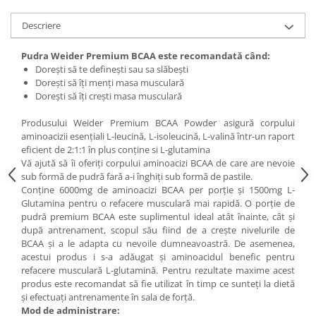
Under Armour
Descriere
Universal
Vitargo
Pudra Weider Premium BCAA este recomandată când:
Weider
Dorești să te definești sau sa slăbești
Zenana
Dorești
să îți menți masa musculară
Dorești
să îți crești masa musculară
Produsului Weider Premium BCAA Powder a
sigură corpului
aminoacizii esențiali L-leucină, L-isoleucină, L-valină într-un raport
eficient de 2:1:1
în plus conține si L-glutamina
Vă ajută să îi oferiți corpului aminoacizi BCAA de care are nevoie
sub formă de pudră fară a-i înghiți sub formă de pastile.
Conține 6000mg de aminoacizi BCAA per porție și
1500mg L-
Glutamina pentru o refacere musculară mai rapidă.
O porție de
pudră premium BCAA este suplimentul ideal atât înainte, cât și
după antrenament, scopul său fiind de a crește nivelurile de
BCAA și a le adapta cu nevoile dumneavoastră. De asemenea,
acestui produs i s-a adăugat și aminoacidul benefic pentru
refacere musculară L-glutamină. Pentru rezultate maxime a
cest
produs este recomandat să fie utilizat în timp ce sunteți la dietă
și efectuați antrenamente în sala de forță.
Mod de administrare: