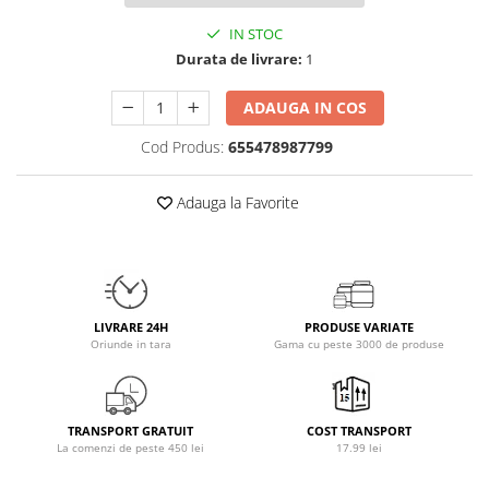
Osavi
IN STOC
PerfectShaker
Durata de livrare:
1
PeScience
Power System
ADAUGA IN COS
Pro Supps
Cod Produs:
655478987799
Pro Tan
Puritan`s Pride
Adauga la Favorite
Raw Nutrition
REDCON1
Revoflex
Rich Piana 5% Nutrition
LIVRARE 24H
PRODUSE VARIATE
RIPT
Oriunde in tara
Gama cu peste 3000 de produse
Scitec
Scivation
Skill Nutrition
TRANSPORT GRATUIT
COST TRANSPORT
Smart Shake
La comenzi de peste 450 lei
17.99 lei
Swanson