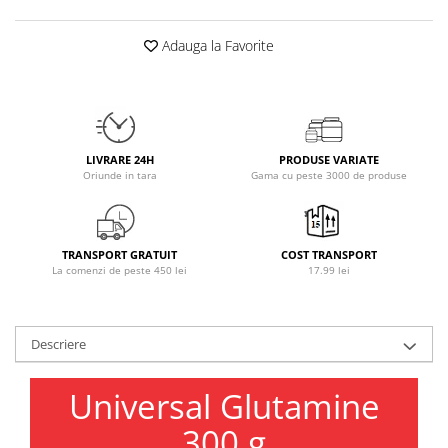
Osavi
PerfectShaker
Adauga la Favorite
PeScience
Power System
Pro Supps
Pro Tan
LIVRARE 24H
PRODUSE VARIATE
Puritan`s Pride
Oriunde in tara
Gama cu peste 3000 de produse
Raw Nutrition
REDCON1
Revoflex
TRANSPORT GRATUIT
COST TRANSPORT
La comenzi de peste 450 lei
17.99 lei
Rich Piana 5% Nutrition
RIPT
Scitec
Descriere
Scivation
Skill Nutrition
Universal Glutamine
Smart Shake
300 g
Swanson