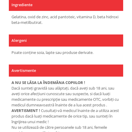
Ingrediente
Gelatina, oxid de zinc, acid pantoteic, vitamina D, beta hidroxi
beta-metilbutirat.
Alergeni
Poate conține soia, lapte sau produse derivate.
Avertismente
A NU SE LĂSA LA ÎNDEMÂNA COPIILOR !
Dacă sunteţi gravidă sau alăptaţi, dacă aveţi sub 18 ani, sau
aveţi orice afecţiuni cunoscute sau suspecte, si dacă luaţi
medicamente cu prescripţie sau medicamente OTC, vorbiţi cu
medicul dumneavoastră înainte de a lua acest produs .
AVERTISMENT !
Cusultaţi-vă medicul înainte de a utiliza acest
produs dacă luaţi medicamente de orice tip, sau sunteţi în
îngrijirea unui medic !
Nu se utilizează de către persoanele sub 18 ani, femeile