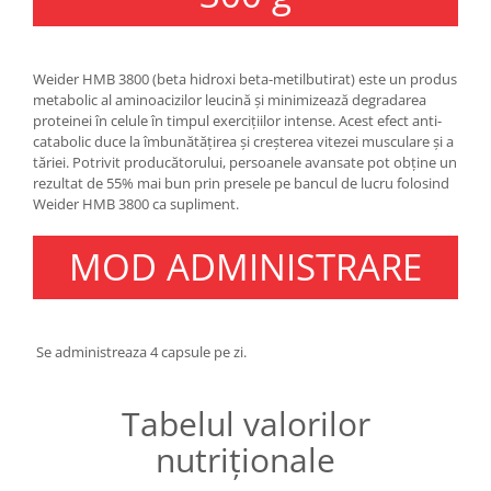
Under Armour
Universal
Vitargo
Weider HMB 3800 (beta hidroxi beta-metilbutirat) este un produs
Weider
metabolic al aminoacizilor leucină și minimizează degradarea
proteinei în celule în timpul exercițiilor intense. Acest efect anti-
Zenana
catabolic duce la îmbunătățirea și creșterea vitezei musculare și a
tăriei. Potrivit producătorului, persoanele avansate pot obține un
rezultat de 55% mai bun prin presele pe bancul de lucru folosind
Weider HMB 3800 ca supliment.
MOD ADMINISTRARE
Se administreaza 4 capsule pe zi.
Tabelul valorilor
nutriționale