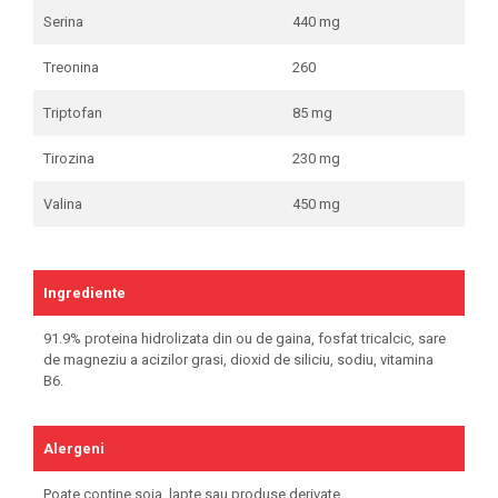
Serina
440 mg
Treonina
260
Triptofan
85 mg
Tirozina
230 mg
Valina
450 mg
Ingrediente
91.9% proteina hidrolizata din ou de gaina, fosfat tricalcic, sare
de magneziu a acizilor grasi, dioxid de siliciu, sodiu, vitamina
B6.
Alergeni
Poate conține soia, lapte sau produse derivate.