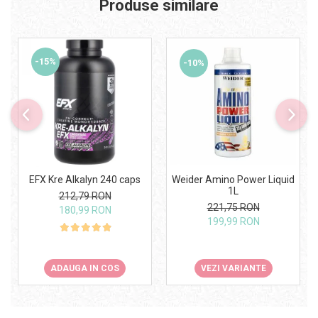
Produse similare
-15%
-10%
Weider Amino Power Liquid
EFX Kre Alkalyn 240 caps
1L
212,79 RON
221,75 RON
180,99 RON
199,99 RON
VEZI VARIANTE
ADAUGA IN COS