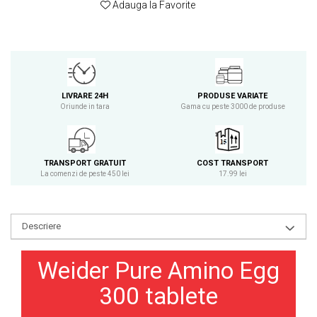
Adauga la Favorite
Osavi
PerfectShaker
PeScience
Power System
Pro Supps
LIVRARE 24H
PRODUSE VARIATE
Pro Tan
Oriunde in tara
Gama cu peste 3000 de produse
Puritan`s Pride
Raw Nutrition
REDCON1
TRANSPORT GRATUIT
COST TRANSPORT
La comenzi de peste 450 lei
17.99 lei
Revoflex
Rich Piana 5% Nutrition
RIPT
Descriere
Scitec
Scivation
Weider Pure Amino Egg
Skill Nutrition
300 tablete
Smart Shake
Swanson