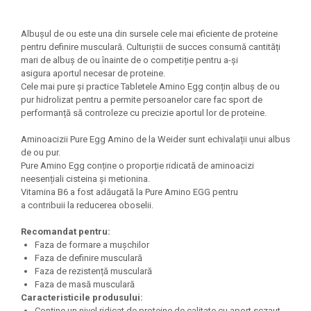
Under Armour
Universal
Albușul de ou este una din sursele cele mai eficiente de proteine ​​
Vitargo
pentru definire musculară. Culturiștii de succes consumă cantități
mari de albuș de ou înainte de o competiție pentru a-și
Weider
asigura aportul necesar de proteine.
Zenana
Cele mai pure și practice Tabletele Amino Egg conțin albuș de ou
pur hidrolizat pentru a permite persoanelor care fac sport de
performanță să controleze cu precizie aportul lor de proteine.
Aminoacizii Pure Egg Amino de la Weider sunt echivalații unui albus
de ou pur.
Pure Amino Egg conține o proporție ridicată de aminoacizi
neesențiali cisteina și metionina.
Vitamina B6 a fost adăugată la Pure Amino EGG pentru
a contribuii la reducerea oboselii.
Recomandat pentru:
Faza de formare a mușchilor
Faza de definire musculară
Faza de rezistență musculară
Faza de masă musculară
Caracteristicile produsului:
Conține un nivel ridicat de proteine ​​de calitate cu aport sczaut