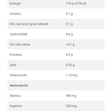
Energie
116 kJ/27kcal
Grasimi
0.1 g
Din care acizi grasi saturati
0.1 g
Carbohidrati
0.6 g
Din care zahar
<0.1 g
Proteina
5.9 g
Sare
0.26 g
Vitamina B6
1.15 mg
Aminoacizi
Alanina
400 mg
Arginina
320 mg