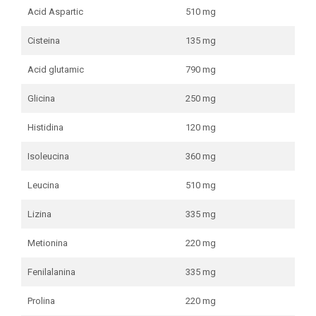
Acid Aspartic
510 mg
Cisteina
135 mg
Acid glutamic
790 mg
Glicina
250 mg
Histidina
120 mg
Isoleucina
360 mg
Leucina
510 mg
Lizina
335 mg
Metionina
220 mg
Fenilalanina
335 mg
Prolina
220 mg