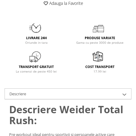
Adauga la Favorite
Osavi
PerfectShaker
PeScience
Power System
Pro Supps
LIVRARE 24H
PRODUSE VARIATE
Oriunde in tara
Gama cu peste 3000 de produse
Pro Tan
Puritan`s Pride
Raw Nutrition
TRANSPORT GRATUIT
COST TRANSPORT
REDCON1
La comenzi de peste 450 lei
17.99 lei
Revoflex
Rich Piana 5% Nutrition
RIPT
Descriere
Scitec
Descriere Weider Total
Scivation
Skill Nutrition
Rush:
Smart Shake
Swanson
Pre workout ideal pentru sportivii și persoanele active care