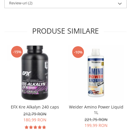
Review-uri
(2)
PRODUSE SIMILARE
-15%
-10%
EFX Kre Alkalyn 240 caps
Weider Amino Power Liquid
1L
212,79 RON
221,75 RON
180,99 RON
199,99 RON