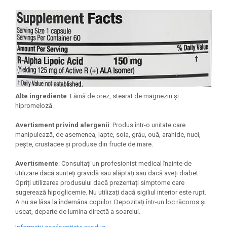
Alte ingrediente
: Făină de orez, stearat de magneziu și
hipromeloză.
Avertisment privind alergenii
: Produs într-o unitate care
manipulează, de asemenea, lapte, soia, grâu, ouă, arahide, nuci,
pește, crustacee și produse din fructe de mare.
Avertismente
: Consultați un profesionist medical înainte de
utilizare dacă sunteți gravidă sau alăptați sau dacă aveți diabet.
Opriți utilizarea produsului dacă prezentați simptome care
sugerează hipoglicemie. Nu utilizați dacă sigiliul interior este rupt.
A nu se lăsa la îndemâna copiilor. Depozitați într-un loc răcoros și
uscat, departe de lumina directă a soarelui.