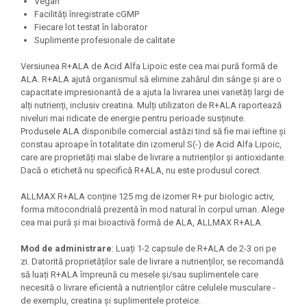
Vegan
Under Armour
Facilități înregistrate cGMP
Universal
Fiecare lot testat în laborator
Suplimente profesionale de calitate
Vitargo
Weider
Versiunea R+ALA de Acid Alfa Lipoic este cea mai pură formă de
ALA. R+ALA ajută organismul să elimine zahărul din sânge și are o
Zenana
capacitate impresionantă de a ajuta la livrarea unei varietăți largi de
alți nutrienți, inclusiv creatina. Mulți utilizatori de R+ALA raportează
niveluri mai ridicate de energie pentru perioade susținute.
Produsele ALA disponibile comercial astăzi tind să fie mai ieftine și
constau aproape în totalitate din izomerul S(-) de Acid Alfa Lipoic,
care are proprietăți mai slabe de livrare a nutrienților și antioxidante.
Dacă o etichetă nu specifică R+ALA, nu este produsul corect.
ALLMAX R+ALA conține 125 mg de izomer R+ pur biologic activ,
forma mitocondrială prezentă în mod natural în corpul uman. Alege
cea mai pură și mai bioactivă formă de ALA, ALLMAX R+ALA.
Mod de administrare
: Luați 1-2 capsule de R+ALA de 2-3 ori pe
zi. Datorită proprietăților sale de livrare a nutrienților, se recomandă
să luați R+ALA împreună cu mesele și/sau suplimentele care
necesită o livrare eficientă a nutrienților către celulele musculare -
de exemplu, creatina și suplimentele proteice.