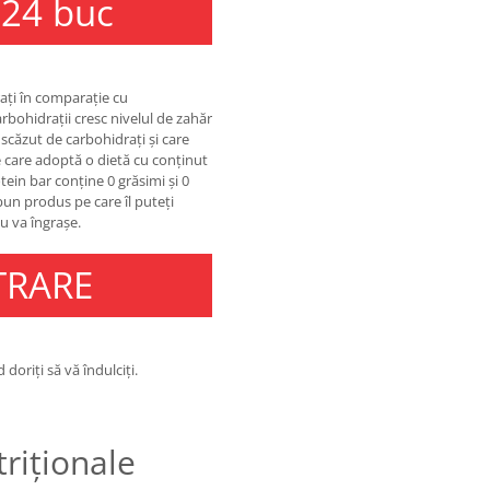
 24 buc
ați în comparație cu
rbohidrații cresc nivelul de zahăr
căzut de carbohidrați și care
e care adoptă o dietă cu conținut
ein bar conține 0 grăsimi și 0
 bun produs pe care îl puteți
nu va îngrașe.
TRARE
doriți să vă îndulciți.
triționale