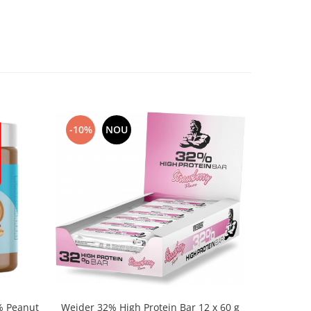
-10%
NOU
NOU
% Peanut
Weider 32% High Protein Bar 12 x 60 g
Dorian Ya