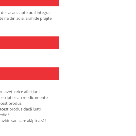
 de cacao, lapte praf integral,
teina din soia, arahide prajite,
au aveţi orice afecţiuni
rescripţie sau medicamente
cest produs .
 acest produs dacă luaţi
edic !
ravide sau care alăptează !