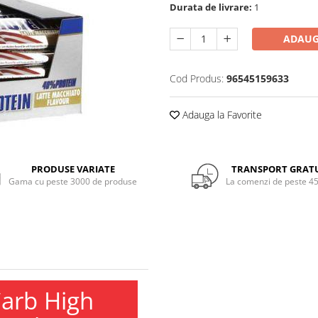
Durata de livrare:
1
ADAUG
Cod Produs:
96545159633
Adauga la Favorite
PRODUSE VARIATE
TRANSPORT GRAT
Gama cu peste 3000 de produse
La comenzi de peste 45
arb High