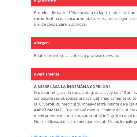
Proteina din lapte, 19% ciocolata cu lapte (indulcitori: unt
cacao, lecitina din soia, arome), hidrolizat de colagen, pro
ulei de cocos, sare, sucraloza.
Alergeni
Poate conține soia, lapte sau produse derivate.
Avertismente
A NU SE LĂSA LA ÎNDEMÂNA COPIILOR !
Dacă sunteţi gravidă sau alăptaţi, dacă aveţi sub 18 ani, s
cunoscute sau suspecte, si dacă luaţi medicamente cu p
OTC, vorbiţi cu medicul dumneavoastră înainte de a lua a
AVERTISMENT !
Cusultaţi-vă medicul înainte de a utiliza
medicamente de orice tip, sau sunteţi în îngrijirea unui m
Nu se utilizează de către persoanele sub 18 ani, femeile g
Informatii conformitate produs