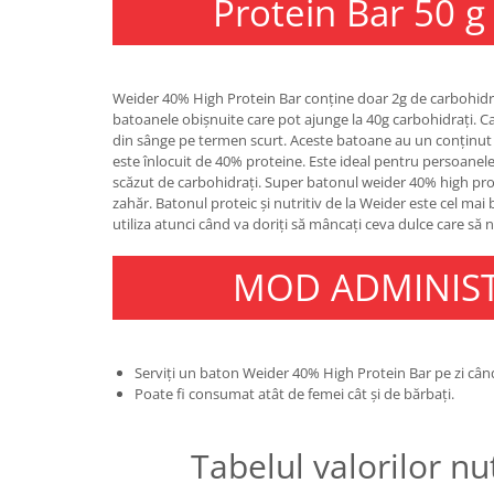
Protein Bar 50 g
Osavi
PerfectShaker
PeScience
Weider 40% High Protein Bar conține doar 2g de carbohidr
Power System
batoanele obișnuite care pot ajunge la 40g carbohidrați. Ca
Pro Supps
din sânge pe termen scurt. Aceste batoane au un conținut s
este înlocuit de 40% proteine. Este ideal pentru persoanel
Pro Tan
scăzut de carbohidrați. Super batonul weider 40% high prot
Puritan`s Pride
zahăr. Batonul proteic și nutritiv de la Weider este cel mai
Raw Nutrition
utiliza atunci când va doriți să mâncați ceva dulce care să 
REDCON1
MOD ADMINIS
Revoflex
Rich Piana 5% Nutrition
RIPT
Scitec
Serviți un baton Weider 40% High Protein Bar pe zi când 
Scivation
Poate fi consumat atât de femei cât și de bărbați.
Skill Nutrition
Smart Shake
Tabelul valorilor nu
Swanson