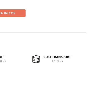
A IN COS
UIT
COST TRANSPORT
0 lei
17.99 lei