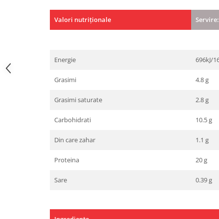
Under Armour
Universal
Valori nutriționale
Servire
Vitargo
Weider
Zenana
Energie
696kJ/1
Grasimi
4.8 g
Grasimi saturate
2.8 g
Carbohidrati
10.5 g
Din care zahar
1.1 g
Proteina
20 g
Sare
0.39 g
Ingrediente