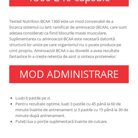
Under Armour
Universal
Vitargo
Tested Nutrition BCAA 1360 este un mod convenabil de a
încarca sistemul cu lanț ramificat de aminoacizi (BCAA), care sunt
Weider
adesea considerați ca fiind blocurile masei musculare.
Zenana
Suplimentarea cu aminoacizii BCAA este necesară datorită
structurii lor unice pe care organismul nu o poate produce pe
cont propriu. Aminoacizii BCAA s-au dovedit a avea rezultate
fantastice în a crește retenția de azot și sinteza proteinelor.
MOD ADMINISTRARE
Luați 6 pastile pe zi.
Pentru rezultate optime, luați 3 pastile cu 45 până la 60 de
minute înainte de antrenament și 3 pastile cu 15 până la 30 de
minute după antrenament.
Puteți lua o porție suplimentară înainte de culcare.