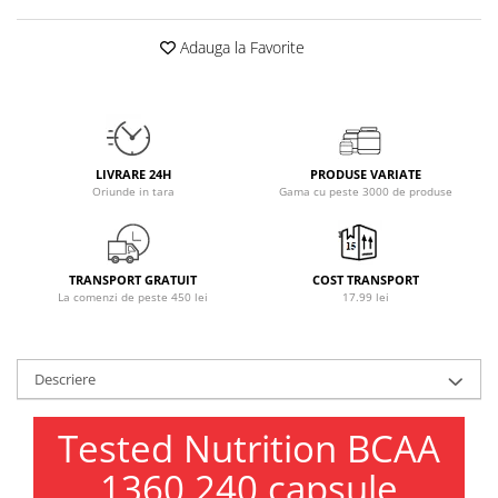
Osavi
Adauga la Favorite
PerfectShaker
PeScience
Power System
Pro Supps
Pro Tan
LIVRARE 24H
PRODUSE VARIATE
Puritan`s Pride
Oriunde in tara
Gama cu peste 3000 de produse
Raw Nutrition
REDCON1
Revoflex
TRANSPORT GRATUIT
COST TRANSPORT
La comenzi de peste 450 lei
17.99 lei
Rich Piana 5% Nutrition
RIPT
Scitec
Descriere
Scivation
Skill Nutrition
Tested Nutrition BCAA
Smart Shake
1360 240 capsule
Swanson