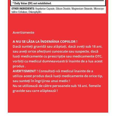
Avertismente
A NU SE LĂSA LA ÎNDEMÂNA COPIILOR !
Dacă sunteţi gravidă sau alăptaţi, dacă aveţi sub 18 ani,
sau aveţi orice afecţiuni cunoscute sau suspecte, dacă
luaţi medicamente cu prescripţie sau medicamente OTC,
vorbiţi cu medicul dumneavoastră înainte de a lua acest
produs .
AVERTISMENT !
Consultaţi-vă medicul înainte de a
utiliza acest produs dacă luaţi medicamente de orice tip,
sau sunteţi în îngrijirea unui medic !
Nu se utilizează de către persoanele sub 18 ani, femeile
gravide sau care alăptează !