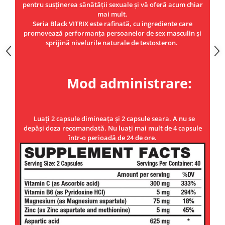
pentru susținerea sănătății sexuale și vă oferă acum chiar
mai mult.
Seria Black VITRIX este rafinată, cu ingrediente care
promovează performanța persoanelor de sex masculin și
sprijină nivelurile naturale de testosteron.
Mod administrare:
Luați 2 capsule dimineața și 2 capsule seara. A nu se
depăși doza recomandată. Nu luați mai mult de 4 capsule
într-o perioadă de 24 de ore.