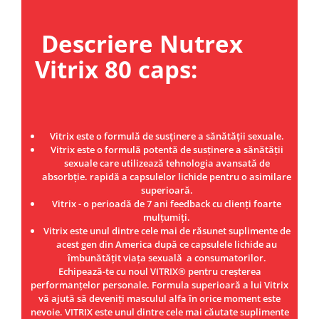
Under Armour
Universal
Descriere Nutrex
Vitargo
Vitrix 80 caps:
Weider
Zenana
Vitrix este o formulă de susținere a sănătății sexuale.
Vitrix este o formulă potentă de susținere a sănătății
sexuale care utilizează tehnologia avansată de
absorbție. rapidă a capsulelor lichide pentru o asimilare
superioară.
Vitrix - o perioadă de 7 ani feedback cu clienți foarte
mulțumiți.
Vitrix este unul dintre cele mai de răsunet suplimente de
acest gen din America după ce capsulele lichide au
îmbunătățit viața sexuală a consumatorilor.
Echipează-te cu noul VITRIX® pentru creșterea
performanțelor personale. Formula superioară a lui Vitrix
vă ajută să deveniți masculul alfa în orice moment este
nevoie. VITRIX este unul dintre cele mai căutate suplimente