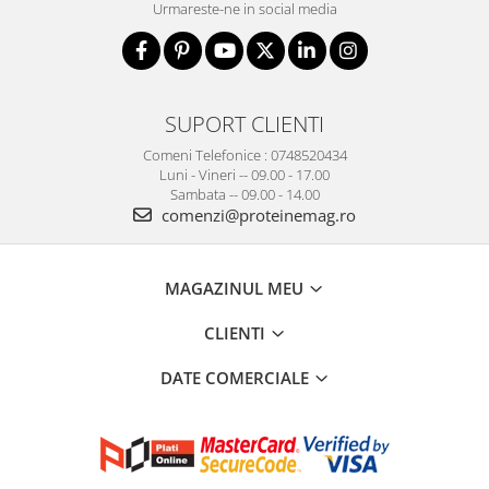
Urmareste-ne in social media
SUPORT CLIENTI
Comeni Telefonice : 0748520434
Luni - Vineri -- 09.00 - 17.00
Sambata -- 09.00 - 14.00
comenzi@proteinemag.ro
MAGAZINUL MEU
CLIENTI
DATE COMERCIALE