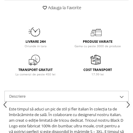
Osavi
Adauga la Favorite
PerfectShaker
PeScience
Power System
Pro Supps
LIVRARE 24H
PRODUSE VARIATE
Pro Tan
Oriunde in tara
Gama cu peste 3000 de produse
Puritan`s Pride
Raw Nutrition
REDCON1
TRANSPORT GRATUIT
COST TRANSPORT
Revoflex
La comenzi de peste 450 lei
17.99 lei
Rich Piana 5% Nutrition
RIPT
Descriere
Scitec
Scivation
Este timpul să aduci un pic de stil și fler italian în colecția ta de
Skill Nutrition
îmbrăcăminte de sală.
În colaborare cu designerul nostru italian,
am creat o ediție limitată de tricou dedicat.
Tricoul nostru Black D
Smart Shake
Logo este fabricat 100% din bumbac ultra moale, croit pentru a
Swanson
vă potrivi perfect și este disponibil în mărimile S – 3XL.
E timpul să