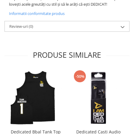
Under Armour
lovești acele greutăți cu stil și să le arăți că ești DEDICAT!
Universal
Informatii conformitate produs
Vitargo
Review-uri
(0)
Weider
Zenana
PRODUSE SIMILARE
-50%
Dedicated Bbal Tank Top
Dedicated Casti Audio