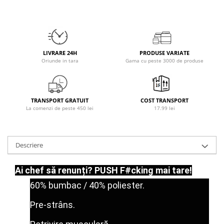
Osavi
PerfectShaker
PeScience
Power System
LIVRARE 24H
PRODUSE VARIATE
Pro Supps
Oriunde in tara
Gama cu peste 3000 de produse
Pro Tan
Puritan`s Pride
Raw Nutrition
TRANSPORT GRATUIT
COST TRANSPORT
La comenzi de peste 450 lei
17.99 lei
REDCON1
Revoflex
Rich Piana 5% Nutrition
Descriere
RIPT
Scitec
Ai chef să renunți? PUSH
F#cking mai tare!
Scivation
60% bumbac / 40% poliester.
Skill Nutrition
Smart Shake
Pre-strâns.
Swanson