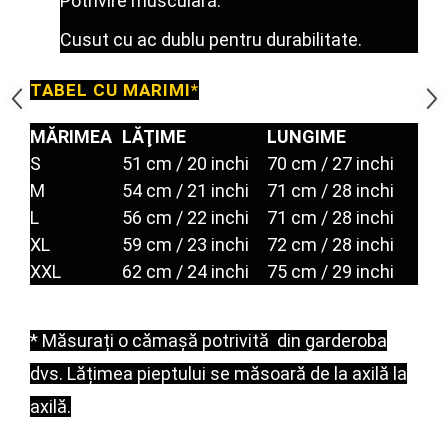
Potrivire musculară.
Under Armour
Universal
Cusut cu ac dublu pentru durabilitate.
Vitargo
TABEL CU MARIMI*
Weider
Zenana
MĂRIMEA
LĂŢIME
LUNGIME
S
51 cm / 20 inchi
70 cm / 27 inchi
M
54 cm / 21 inchi
71 cm / 28 inchi
L
56 cm / 22 inchi
71 cm / 28 inchi
XL
59 cm / 23 inchi
72 cm / 28 inchi
XXL
62 cm / 24 inchi
75 cm / 29 inchi
* Măsurați o cămașă potrivită
din garderoba
dvs.
Lățimea pieptului se măsoară de la axilă la
axilă.