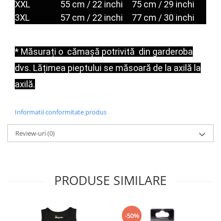
XXL
55 cm / 22 inchi
75 cm / 29 inchi
3XL
57 cm / 22 inchi
77 cm / 30 inchi
* Măsurați o
cămașă potrivită
din garderoba
dvs.
Lățimea pieptului se măsoară de la axilă la
axilă.
Informatii conformitate produs
Review-uri
(0)
PRODUSE SIMILARE
-50%