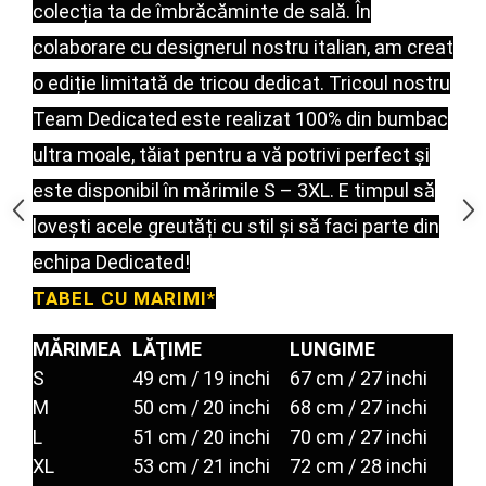
colecția ta de îmbrăcăminte de sală.
În
Under Armour
Universal
colaborare cu designerul nostru italian, am creat
Vitargo
o ediție limitată de tricou dedicat.
Tricoul nostru
Weider
Team Dedicated este realizat 100% din bumbac
Zenana
ultra moale, tăiat pentru a vă potrivi perfect și
este disponibil în mărimile S – 3XL.
E timpul să
lovești acele greutăți cu stil și să faci parte din
echipa Dedicated!
TABEL CU MARIMI*
MĂRIMEA
LĂŢIME
LUNGIME
S
49 cm / 19 inchi
67 cm / 27 inchi
M
50 cm / 20 inchi
68 cm / 27 inchi
L
51 cm / 20 inchi
70 cm / 27 inchi
XL
53 cm / 21 inchi
72 cm / 28 inchi