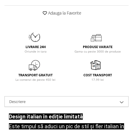
Osavi
Adauga la Favorite
PerfectShaker
PeScience
Power System
Pro Supps
Pro Tan
LIVRARE 24H
PRODUSE VARIATE
Puritan`s Pride
Oriunde in tara
Gama cu peste 3000 de produse
Raw Nutrition
REDCON1
Revoflex
TRANSPORT GRATUIT
COST TRANSPORT
La comenzi de peste 450 lei
17.99 lei
Rich Piana 5% Nutrition
RIPT
Scitec
Descriere
Scivation
Skill Nutrition
Design italian în ediție limitată
Smart Shake
Este timpul să aduci un pic de stil și fler italian în
Swanson