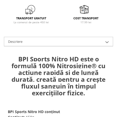
Osavi
PerfectShaker
PeScience
TRANSPORT GRATUIT
COST TRANSPORT
La comenzi de peste 450 lei
17.99 lei
Power System
Pro Supps
Pro Tan
Descriere
Puritan`s Pride
Raw Nutrition
BPI Sports Nitro HD este o
REDCON1
formulă 100% Nitrosigine® cu
Revoflex
acțiune rapidă și de lungă
Rich Piana 5% Nutrition
durată, creată pentru a crește
RIPT
fluxul sanguin în timpul
Scitec
exercițiilor fizice.
Scivation
Skill Nutrition
Smart Shake
BPI Sports Nitro HD
conținut
Swanson