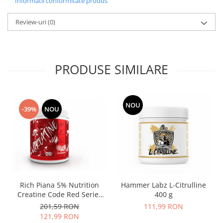
Informatii conformitate produs
Review-uri
(0)
PRODUSE SIMILARE
NOU
-39%
NOU
Rich Piana 5% Nutrition
Hammer Labz L-Citrulline
Creatine Code Red Series
400 g
20 serv
201,59 RON
111,99 RON
121,99 RON