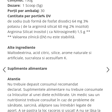
Conținut:
150g
Under Armour
Dozare:
1 Scoop (5g)
Universal
Porții per ambalaj:
30
Vitargo
Cantitate per portie% DV
de sodiu (sub formă de
fosfat disodic) 64 mg 3%
Weider
potasiu ( de
la arginină silicat 60 mg 2% inozitol)
Zenana
Arginina Silicat Inositol ( ca Nitrosigine®) 1,5 g **
** Valoarea zilnică (DV) nu este stabilită.
Alte ingrediente
Maltodextrina, acid citric, silice, arome naturale si
artificiale, sucraloza si acesulfam K.
Suplimente alimentare
Atentie
Nu trebuie depasit consumul recomandat
declarat.
Suplimentele alimentare nu trebuie consumate
ca înlocuitor al unei diete echilibrate.
Un medic sau un
nutriționist trebuie consultat în caz de probleme de
sănătate, sarcină, alăptare sau întrebări legate de
aport.
A se pastra la loc racoros si uscat!
A nu se lăsa la