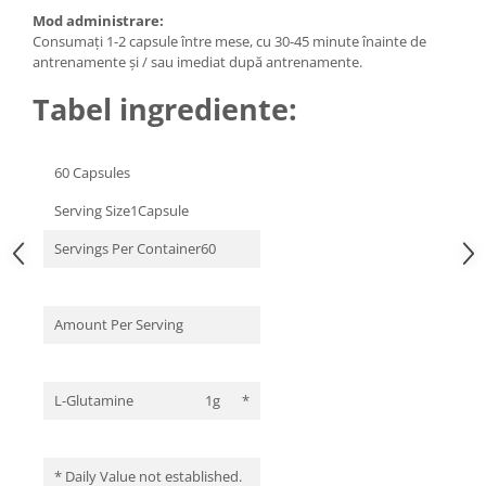
Under Armour
Mod administrare:
Universal
Consumați 1-2 capsule între mese, cu 30-45 minute înainte de
antrenamente și / sau imediat după antrenamente.
Vitargo
Weider
Tabel ingrediente:
Zenana
60 Capsules
Serving Size1Capsule
Servings Per Container60
Amount Per Serving
L-Glutamine
1g
*
* Daily Value not established.