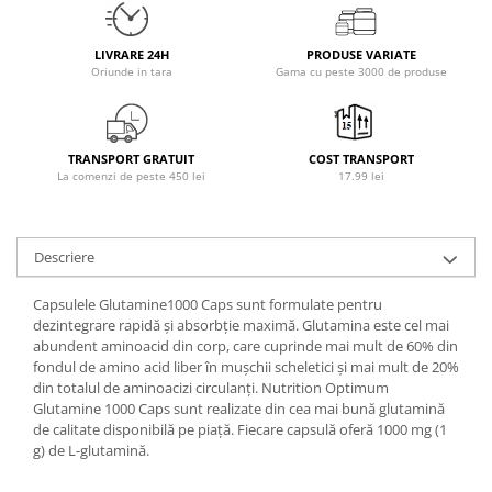
Osavi
PerfectShaker
LIVRARE 24H
PRODUSE VARIATE
Oriunde in tara
Gama cu peste 3000 de produse
PeScience
Power System
Pro Supps
TRANSPORT GRATUIT
COST TRANSPORT
Pro Tan
La comenzi de peste 450 lei
17.99 lei
Puritan`s Pride
Raw Nutrition
REDCON1
Descriere
Revoflex
Capsulele Glutamine1000 Caps sunt formulate pentru
Rich Piana 5% Nutrition
dezintegrare rapidă și absorbție maximă. Glutamina este cel mai
RIPT
abundent aminoacid din corp, care cuprinde mai mult de 60% din
Scitec
fondul de amino acid liber în mușchii scheletici și mai mult de 20%
din totalul de aminoacizi circulanți. Nutrition Optimum
Scivation
Glutamine 1000 Caps sunt realizate din cea mai bună glutamină
Skill Nutrition
de calitate disponibilă pe piață. Fiecare capsulă oferă 1000 mg (1
Smart Shake
g) de L-glutamină.
Swanson