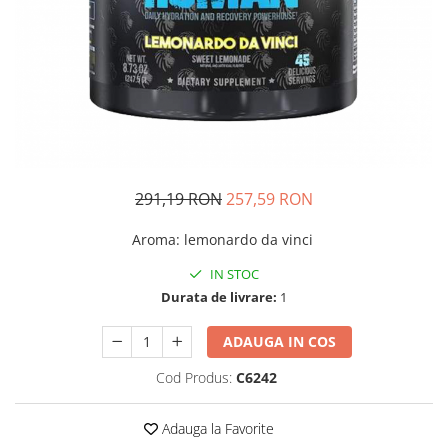
Insulated
Vitamine bărbați / femei
JNX Sports
Îngrijire personală
Kaged
Kevin Levrone
MEX
Muscle Meds
Muscle Pharm
291,19 RON
257,59 RON
Muscletech
Mutant
Aroma
:
lemonardo da vinci
Naughty Boy
IN STOC
Neocell
Durata de livrare:
1
Nordic Naturals
NOW Foods
ADAUGA IN COS
Nutrend
Cod Produs:
C6242
Nutrex
Olimp Sport Nutrition
Adauga la Favorite
Optimum Nutrition