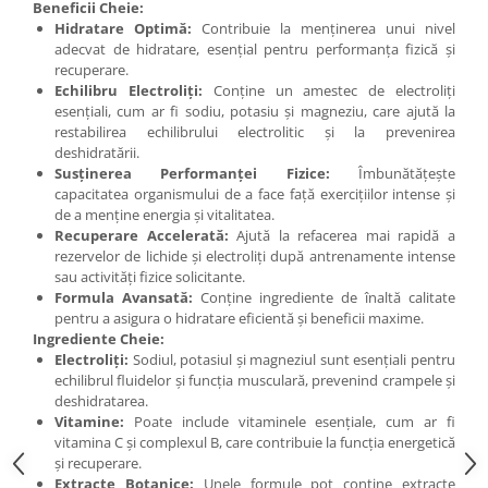
Beneficii Cheie:
Under Armour
Hidratare Optimă:
Contribuie la menținerea unui nivel
Universal
adecvat de hidratare, esențial pentru performanța fizică și
Vitargo
recuperare.
Echilibru Electroliți:
Conține un amestec de electroliți
Weider
esențiali, cum ar fi sodiu, potasiu și magneziu, care ajută la
Zenana
restabilirea echilibrului electrolitic și la prevenirea
deshidratării.
Susținerea Performanței Fizice:
Îmbunătățește
capacitatea organismului de a face față exercițiilor intense și
de a menține energia și vitalitatea.
Recuperare Accelerată:
Ajută la refacerea mai rapidă a
rezervelor de lichide și electroliți după antrenamente intense
sau activități fizice solicitante.
Formula Avansată:
Conține ingrediente de înaltă calitate
pentru a asigura o hidratare eficientă și beneficii maxime.
Ingrediente Cheie:
Electroliți:
Sodiul, potasiul și magneziul sunt esențiali pentru
echilibrul fluidelor și funcția musculară, prevenind crampele și
deshidratarea.
Vitamine:
Poate include vitaminele esențiale, cum ar fi
vitamina C și complexul B, care contribuie la funcția energetică
și recuperare.
Extracte Botanice:
Unele formule pot conține extracte