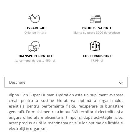
Osavi
PerfectShaker
PeScience
Power System
LIVRARE 24H
PRODUSE VARIATE
Oriunde in tara
Gama cu peste 3000 de produse
Pro Supps
Pro Tan
Puritan`s Pride
TRANSPORT GRATUIT
COST TRANSPORT
Raw Nutrition
La comenzi de peste 450 lei
17.99 lei
REDCON1
Revoflex
Rich Piana 5% Nutrition
Descriere
RIPT
Alpha Lion Super Human Hydration este un supliment avansat
Scitec
creat pentru a susține hidratarea optimă a organismului,
Scivation
esențială pentru performanța fizică, recuperare și bunăstare
generală. Formulat pentru a îmbunătăți echilibrul electrolitic și a
Skill Nutrition
asigura o hidratare eficientă în timpul și după activitățile fizice,
Smart Shake
acest produs ajută la menținerea nivelurilor optime de lichide și
Swanson
electroliți în organism.