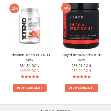
-14%
-25%
Scivation Xtend BCAA 90
Kaged Intra-Workout 20
serv
serv
331,51 RON
185,91 RON
249,99 RON
159,99 RON
VEZI VARIANTE
VEZI VARIANTE