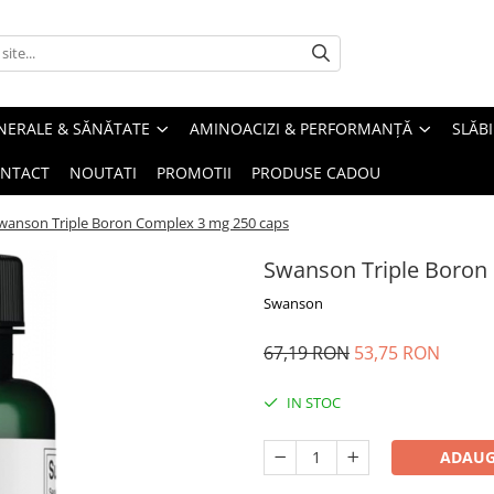
INERALE & SĂNĂTATE
AMINOACIZI & PERFORMANȚĂ
SLĂBI
NTACT
NOUTATI
PROMOTII
PRODUSE CADOU
wanson Triple Boron Complex 3 mg 250 caps
Swanson Triple Boron
Swanson
67,19 RON
53,75 RON
IN STOC
ADAUG