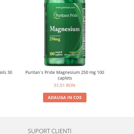
ails 30
Puritan`s Pride Magnesium 250 mg 100
Weider 
caplets
51,51 RON
ADAUGA IN COS
SUPORT CLIENTI