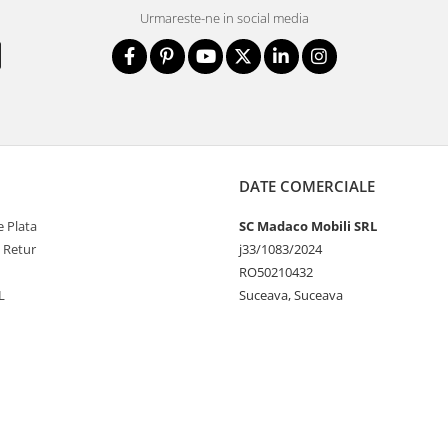
Urmareste-ne in social media
DATE COMERCIALE
 Plata
SC Madaco Mobili SRL
e Retur
j33/1083/2024
RO50210432
L
Suceava, Suceava