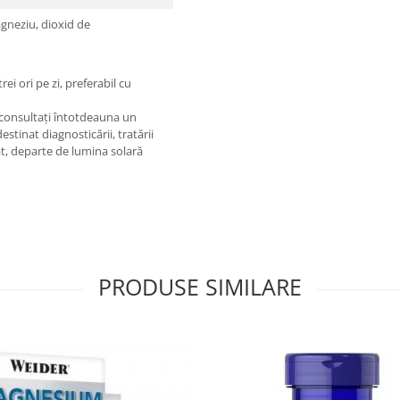
agneziu, dioxid de
ei ori pe zi, preferabil cu
 consultați întotdeauna un
stinat diagnosticării, tratării
cat, departe de lumina solară
PRODUSE SIMILARE