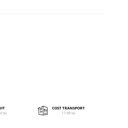
UIT
COST TRANSPORT
0 lei
17.99 lei