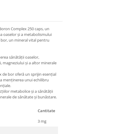
e Boron Complex 250 caps, un
a oaselor și a metabolismului
bor, un mineral vital pentru
erea sănătății oaselor,
i, magneziului și a altor minerale
de bor oferă un sprijin esențial
a menținerea unui echilibru
nțiale.
țiilor metabolice și a sănătății
enerale de sănătate și bunăstare.
Cantitate
3 mg