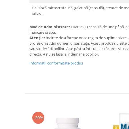
Under Armour
Celuloză microcristalină, gelatină (capsulă), stearat de m
Universal
siliciu.
Vitargo
Weider
Mod de Administrare:
Luați o (1) capsulă de una până la tr
mâncare și apă.
Zenana
Atenție:
Înainte de a începe orice regim de suplimentare,
profesionist din domeniul sănătății. Acest produs nu este de
sau vindecării bolilor. A se păstra într-un loc răcoros și us
directă. A nu se lăsa la îndemâna copiilor.
Informatii conformitate produs
-20%