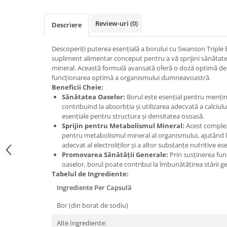
Osavi
PerfectShaker
Review-uri
(0)
Descriere
PeScience
Power System
Descoperiți puterea esențială a borului cu Swanson Tripl
supliment alimentar conceput pentru a vă sprijini sănătate
Pro Supps
mineral. Această formulă avansată oferă o doză optimă de 
Pro Tan
funcționarea optimă a organismului dumneavoastră.
Beneficii Cheie:
Puritan`s Pride
Sănătatea Oaselor:
Borul este esențial pentru mențin
Raw Nutrition
contribuind la absorbția și utilizarea adecvată a calciulu
REDCON1
esențiale pentru structura și densitatea osoasă.
Sprijin pentru Metabolismul Mineral:
Acest complex 
Revoflex
pentru metabolismul mineral al organismului, ajutând l
Rich Piana 5% Nutrition
adecvat al electroliților și a altor substanțe nutritive ese
RIPT
Promovarea Sănătății Generale:
Prin susținerea func
oaselor, borul poate contribui la îmbunătățirea stării g
Scitec
Tabelul de Ingrediente:
Scivation
Ingrediente Per Capsulă
Skill Nutrition
Bor (din borat de sodiu)
Smart Shake
Swanson
Alte Ingrediente: